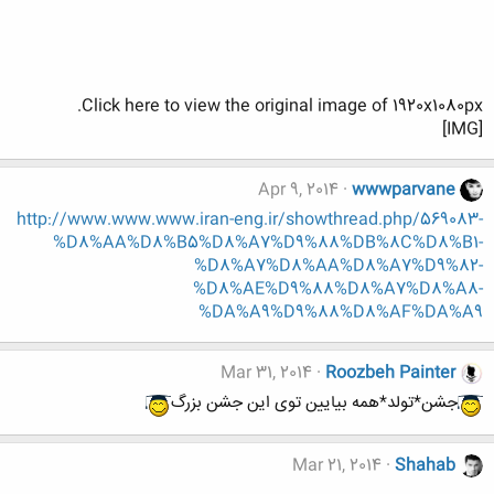
Click here to view the original image of 1920x1080px.
[IMG]
Apr 9, 2014
wwwparvane
http://www.www.www.iran-eng.ir/showthread.php/569083-
%D8%AA%D8%B5%D8%A7%D9%88%DB%8C%D8%B1-
%D8%A7%D8%AA%D8%A7%D9%82-
%D8%AE%D9%88%D8%A7%D8%A8-
%DA%A9%D9%88%D8%AF%DA%A9
Mar 31, 2014
Roozbeh Painter
جشن*تولد*همه بیایین توی این جشن بزرگ
Mar 21, 2014
Shahab