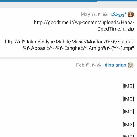
*وروجک
May 17, 2015
http://goodtime.ir/wp-content/uploads/Hana-
GoodTime.ir_.zip
http://dl2.takmelody.ir/Mahdi/Music/Mordad/1392/Siamak
%20Abbasi%20-%20Eshghe%20Amigh%20(320).mp3
Feb 21, 2015
dina arian
[IMG]
[IMG]
[IMG]
[IMG]