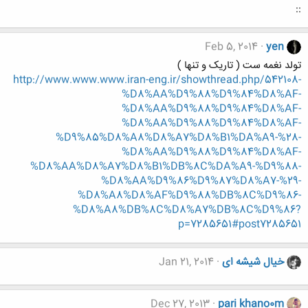
::
Feb 5, 2014
yen
تولد نغمه ست ( تاریک و تنها )
http://www.www.www.iran-eng.ir/showthread.php/542108-
%D8%AA%D9%88%D9%84%D8%AF-
%D8%AA%D9%88%D9%84%D8%AF-
%D8%AA%D9%88%D9%84%D8%AF-
%D9%85%D8%A8%D8%A7%D8%B1%DA%A9-%28-
%D8%AA%D9%88%D9%84%D8%AF-
%D8%AA%D8%A7%D8%B1%DB%8C%DA%A9-%D9%88-
%D8%AA%D9%86%D9%87%D8%A7-%29-
%D8%A8%D8%AF%D9%88%DB%8C%D9%86-
%D8%A8%DB%8C%D8%A7%DB%8C%D9%86?
p=7285651#post7285651
خیال شیشه ای
Jan 21, 2014
Dec 27, 2013
pari khano0m