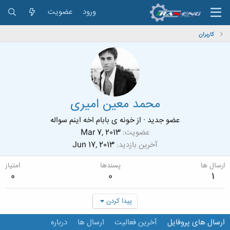
ورود
عضویت
کاربران
محمد معین امیری
عضو جدید
·
از
خونه ی بابام اخه اینم سواله
عضویت
Mar 7, 2013
آخرین بازدید
Jun 17, 2013
ارسال ها
پسندها
امتیاز
0
0
1
پیدا کردن
ارسال های پروفایل
آخرین فعالیت
ارسال ها
درباره