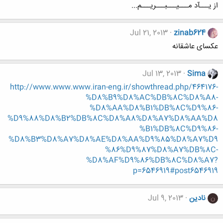
از یـــآد مـــیـــبـــریـــم...
Jul 21, 2013
zinab624
عکسای عاشقانه
Jul 13, 2013
Sima
http://www.www.www.iran-eng.ir/showthread.php/464176-
%D8%B9%D8%AC%DB%8C%D8%A8-
%D8%AA%D8%B1%DB%8C%D9%86-
%D9%88%D8%B2%DB%8C%D8%A8%D8%A7%D8%AA%D8
%B1%DB%8C%D9%86-
%D8%B3%D8%A7%D8%AE%D8%AA%D9%85%D8%A7%D9
%86%D9%87%D8%A7%DB%8C-
%D8%AF%D9%86%DB%8C%D8%A7?
p=6546919#post6546919
نادین
Jul 9, 2013
ن