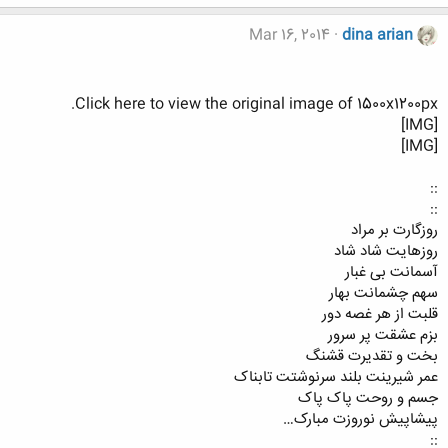
Mar 16, 2014
dina arian
Click here to view the original image of 1500x1200px.
[IMG]
[IMG]
::
::
روزگارت بر مراد
روزهایت شاد شاد
آسمانت بی غبار
سهم چشمانت بهار
قلبت از هر غصه دور
بزم عشقت پر سرور
بخت و تقدیرت قشنگ
عمر شیرینت بلند سرنوشتت تابناک
جسم و روحت پاک پاک
پیشاپیش نوروزت مبارک…
::