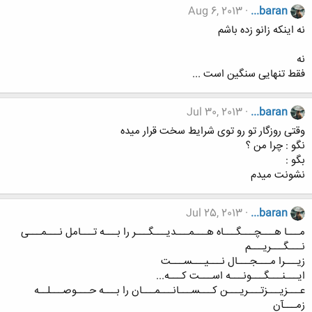
Aug 6, 2013
...baran
نه اینکه زانو زده باشم
نه
فقط تنهایی سنگین است ...
Jul 30, 2013
...baran
وقتی روزگار تو رو توی شرایط سخت قرار میده
نگو : چرا من ؟
بگو :
نشونت میدم
Jul 25, 2013
...baran
مـــا هـــچـــگـــاه هـــمـــدیـــگـــر را بـــه تـــامل نـــمـــی
نـــگـــریـــم
زیـــرا مـــجـــال نـــیـــســـت
ایـــنـــگـــونـــه اســـت کـــه...
عـــزیـــزتـــریـــن کـــســـانـــمـــان را بـــه حـــوصـــلــه
زمـــآن