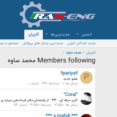
انجمن
جدیدترین‌ها
کاربران
بازدید کنندگان کنونی
جدیدترین ارسال های پروفایل
جستجو در ارس
کاربران
محمد ساوه
Members following محمد ساوه
!!pariya!!
P
عضو جدید
ارسال ها
0
پسندها
361
امتیاز
0
"Coral"
کاربر حرفه ای
·
33
·
از
زشتستان،دفتر فرماندهی سیاره ی عطارد
ارسال ها
3,550
پسندها
3,658
امتیاز
114
*** s.mahdi ***