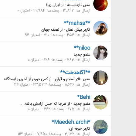
مدیر بازنشسته
·
از
ایران زیبا
ارسال ها
12,893
پسندها
20,984
امتیاز
0
**mahsa**
کاربر بیش فعال
·
از
نصف جهان
ارسال ها
454
پسندها
710
امتیاز
94
**niloo
عضو جدید
ارسال ها
283
پسندها
126
امتیاز
0
**آگاهدخت**
مدیر تالار اسلام و قرآن
·
از
کمی دورتر از آخرین ایستگاه
ارسال ها
8,626
پسندها
23,533
امتیاز
114
*Behi
عضو جدید
·
از
هرجا که حس آرامش باشه...
ارسال ها
175
پسندها
262
امتیاز
0
*Maedeh.archi*
کاربر حرفه ای
ارسال ها
3,132
پسندها
7,950
امتیاز
113