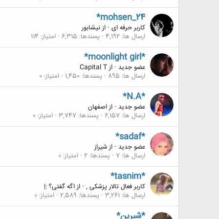
*mohsen_24
کاربر حرفه ای
·
از
نيشابور
ارسال ها
4,192
پسندها
6,315
امتیاز
114
*moonlight girl*
عضو جدید
·
از
Capital T
ارسال ها
895
پسندها
1,450
امتیاز
0
*N.A*
عضو جدید
·
از
اصفهان
ارسال ها
6,157
پسندها
3,747
امتیاز
0
*sadaf*
عضو جدید
·
از
شیراز
ارسال ها
7
پسندها
2
امتیاز
0
*tasnim*
کاربر فعال تالار پزشکی ,
·
از
اگه گفتی؟ :|
ارسال ها
3,261
پسندها
2,589
امتیاز
0
*شیرین*