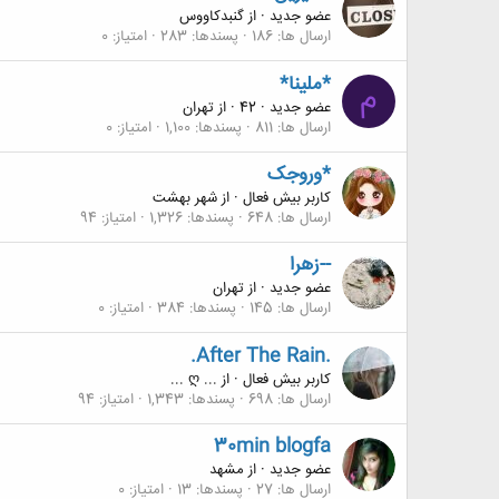
عضو جدید
·
از
گنبدکاووس
ارسال ها
186
پسندها
283
امتیاز
0
*ملینا*
م
عضو جدید
·
42
·
از
تهران
ارسال ها
811
پسندها
1,100
امتیاز
0
*وروجک
کاربر بیش فعال
·
از
شهر بهشت
ارسال ها
648
پسندها
1,326
امتیاز
94
--زهرا
عضو جدید
·
از
تهران
ارسال ها
145
پسندها
384
امتیاز
0
.After The Rain.
کاربر بیش فعال
·
از
... ღ ...
ارسال ها
698
پسندها
1,343
امتیاز
94
30min blogfa
عضو جدید
·
از
مشهد
ارسال ها
27
پسندها
13
امتیاز
0