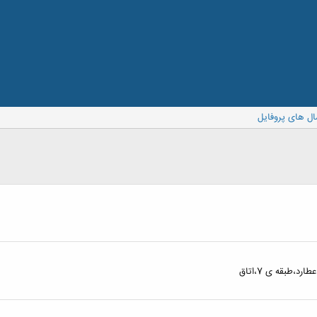
ال های پروفایل
،طبقه ی 7،اتاق