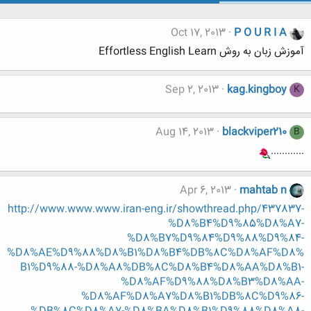
Oct 17, 2013
P O U R I A
آموزش زبان به روش Effortless English Learn
Sep 2, 2013
kag.kingboy
K
Aug 14, 2013
blackviper210
B
............
Apr 6, 2013
mahtab n
http://www.www.www.iran-eng.ir/showthread.php/437837-
%D8%B4%D9%85%D8%A7-
%D8%B7%D9%84%D9%88%D9%84-
%D8%AE%D9%88%D8%B1%D8%B4%DB%8C%D8%AF%D8%
B1%D9%88-%D8%A8%DB%8C%D8%B4%D8%AA%D8%B1-
%D8%AF%D9%88%D8%B3%D8%AA-
%D8%AF%D8%A7%D8%B1%DB%8C%D9%86-