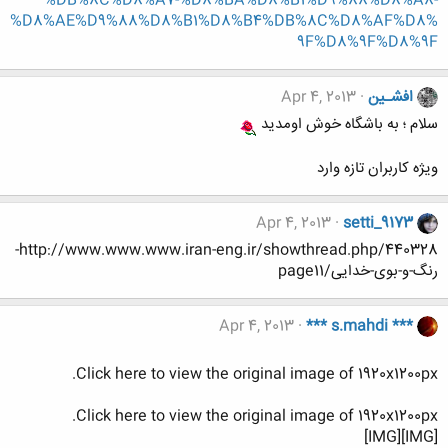
%DB%8C%D8%A7-%D8%BA%D8%B1%D9%88%D8%A8-
%D8%AE%D9%88%D8%B1%D8%B4%DB%8C%D8%AF%D8%
9F%D8%9F%D8%9F
افشـین
Apr 4, 2013
سلام ؛ به باشگاه خوش اومدید
ویژه کاربران تازه وارد
Apr 4, 2013
setti_9173
http://www.www.www.iran-eng.ir/showthread.php/440328-
رنگ-و-بوی-خدایی/page11
Apr 4, 2013
*** s.mahdi ***
Click here to view the original image of 1920x1200px.
Click here to view the original image of 1920x1200px.
[IMG][IMG]