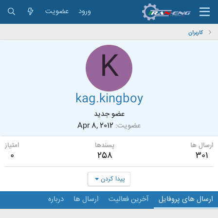
ورود
عضویت
کاربران
K
kag.kingboy
عضو جدید
عضویت
Apr 8, 2012
ارسال ها
پسندها
امتیاز
0
258
301
پیدا کردن
ارسال های پروفایل
آخرین فعالیت
ارسال ها
درباره