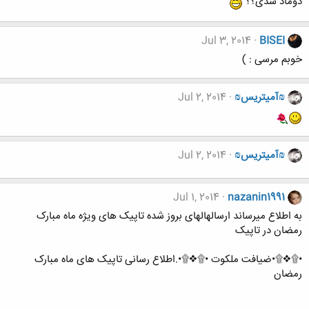
دوماد شدی؟؟
Jul 3, 2014
BISEI
خوبم مرسی : )
₪آمیتریس₪
Jul 2, 2014
₪آمیتریس₪
Jul 2, 2014
Jul 1, 2014
nazanin1991
به اطلاع میرساند ارسالهالهای بروز شده تاپیک های ویژه ماه مبارک
رمضان در تاپیک
•۩❖۩•ضیافت ملکوت •۩❖۩•.اطلاع رسانی تاپیک های ماه مبارک
رمضان