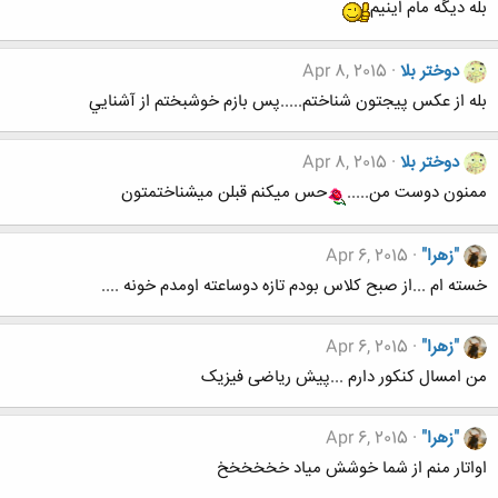
بله ديگه مام اينيم
دوختر بلا
Apr 8, 2015
بله از عكس پيجتون شناختم.....پس بازم خوشبختم از آشنايي
دوختر بلا
Apr 8, 2015
ممنون دوست من.....
حس ميكنم قبلن ميشناختمتون
"زهرا"
Apr 6, 2015
خسته ام ...از صبح کلاس بودم تازه دوساعته اومدم خونه ....
"زهرا"
Apr 6, 2015
من امسال کنکور دارم ...پیش ریاضی فیزیک
"زهرا"
Apr 6, 2015
اواتار منم از شما خوشش میاد خخخخخخ