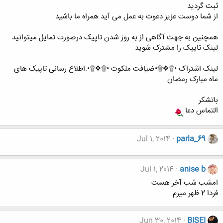
ثبت گردید
از شما دوست عزیز دعوت به عمل می آید همراه ما باشید
همچنین به جهت آگاهی از به روز شدن تاپیک درصورت تمایل میتوانید
لینک تاپیک را مشترک شوید
لینک اشتراک •۩❖۩•ضیافت ملکوت •۩❖۩•.اطلاع رسانی تاپیک های
ماه مبارک رمضان
باتشکر
التماس دعا
Jul 1, 2014
parla_69
Jul 1, 2014
anise b
امشب شب آخر هست
فردا 2 ظهر میرم
Jun 30, 2014
BISEI