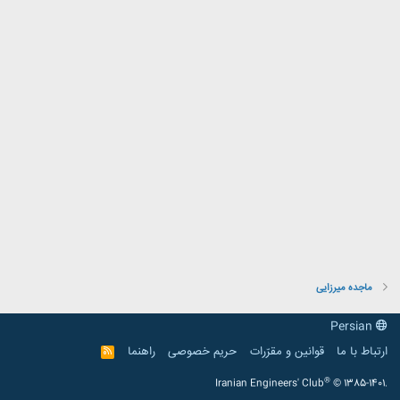
ماجده میرزایی
Persian
ارتباط با ما
قوانین و مقرّرات
حریم خصوصی
راهنما
R
S
S
®
Iranian Engineers' Club
© 1385-1401.