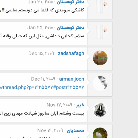
دختر کوهستان
Jan 30, 2010
کاشکی میومدی که فقط می دونستم سالمی!!!
دختر کوهستان
Jan 25, 2010
سلام. کجایی داداشی. مثل این که خیلی وقته آ
Dec 15, 2009
zadshafagh
Dec 11, 2009
arman.joon
owthread.php?p=1425577#post1425577
خيبر
Nov 17, 2009
بيست وششم آبان سالروز شهادت مهدی زین الدین فرمانده لشگر17علی ابن ابی طالب
محمدیان
Nov 14, 2009