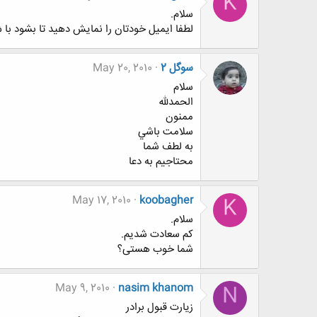
K
سلام.
لطفا ایمیل خودتان را نمایش دهید تا بشود با
سوگل 2
May 20, 2010
سلام
الحمدلله
ممنون
سلامت باشي
به لطف شما
محتاجيم به دعا
May 17, 2010
koobagher
K
سلام.
کم سعادت شدیم.
شما خوب هستی؟
May 9, 2010
nasim khanom
N
زیارت قبول برادر