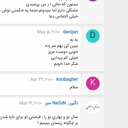
ممنون که حالی ا ز من پرسیدی
مشکلی دارم اما میدونم حتما یه حکمتی توش ه
خیلی التماس دعا
May 5, 2010
danijan
D
به به
ببین کی بهم سر زده
خوبی دوست عزیز
خیلی کم پیدایی
شکر خدا خوبم
Apr 29, 2010
koobagher
K
سلام.
نگين...NeGiN سبز
Mar 19, 2010
سال نو و بهاري نو را ، فرصتي نو براي تازه شدن
بر چگونه زيستن ببينيم !