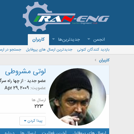
انجمن
جدیدترین‌ها
کاربران
بازدید کنندگان کنونی
جدیدترین ارسال های پروفایل
جستجو در ارس
کاربران
لوتی مشروطی
عضو جدید
·
از
چها راه سرگ
عضویت
Apr 29, 2009
ارسال ها
223
پیدا کردن
ارسال های پروفایل
آخرین فعالیت
ارسال ها
درباره