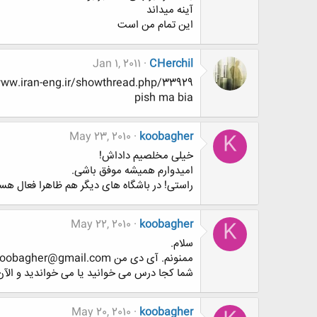
آینه میداند
این تمام من است
Jan 1, 2011
CHerchil
http://www.www.www.iran-eng.ir/showthread.php/33929-داستانها-و-مطالب-کوتاه،-زیبا،-پنداموز-
pish ma bia
May 23, 2010
koobagher
K
خیلی مخلصیم داداش!
امیدوارم همیشه موفق باشی.
راستی! در باشگاه های دیگر هم ظاهرا فعال ه
May 22, 2010
koobagher
K
سلام.
ممنونم. آی دی من Koobagher@gmail.com و koobagher@yahoo.com و koobagher@msn.com است.
شما کجا درس می خوانید یا می خواندید و ال
May 20, 2010
koobagher