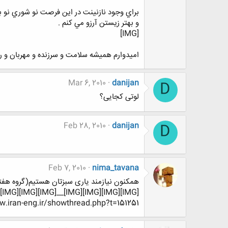
براي وجود نازنينت در اين فرصت نو شوري نو 
و بهتر زيستن آرزو مي كنم .
[IMG]
اميدوارم هميشه سلامت و سرزنده و مهربان و ر
Mar 6, 2010
danijan
D
لوتی کجایی؟
Feb 28, 2010
danijan
D
Feb 7, 2010
nima_tavana
همکنون نیازمند یاری سبزتان هستیم(گروه هفتم
[IMG][IMG][IMG][IMG]__[IMG][IMG][IMG][IMG]
iran-eng.ir/showthread.php?t=151251