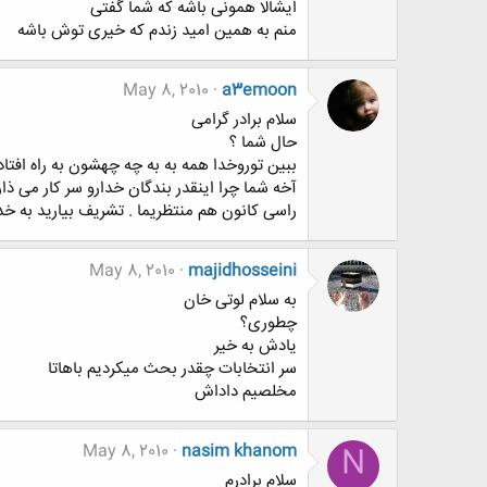
ایشالا همونی باشه که شما گفتی
منم به همین امید زندم که خیری توش باشه
May 8, 2010
a3emoon
سلام برادر گرامی
حال شما ؟
ببین توروخدا همه به به چه چهشون به راه افتاده
آخه شما چرا اینقدر بندگان خدارو سر کار می ذار
راسی کانون هم منتظریما . تشریف بیارید به خ
May 8, 2010
majidhosseini
به سلام لوتی خان
چطوری؟
یادش به خیر
سر انتخابات چقدر بحث میکردیم باهاتا
مخلصیم داداش
May 8, 2010
nasim khanom
N
سلام برادرم