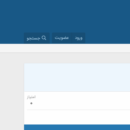
ورود
عضویت
جستجو
امتیاز
0