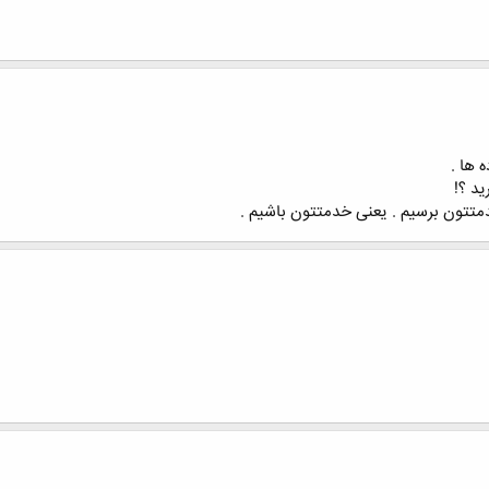
 ها .
ید ؟!
دمتتون برسیم . یعنی خدمتتون باشیم .