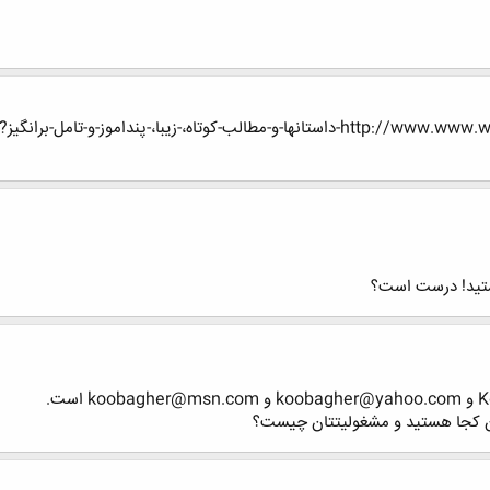
و-تامل-برانگیز?p=3028896&posted=1#post3028896
ستید! درست است؟
آن کجا هستید و مشغولیتتان چیست؟