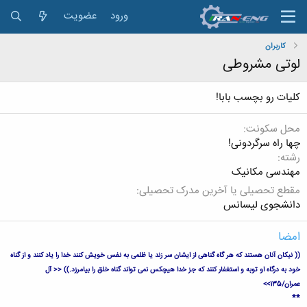
ورود
عضویت
کاربران
لوتی مشروطی
کلیات رو بچسب بابا!
محل سکونت
چها راه سرگردونی!
رشته
مهندسی مکانیک
مقطع تحصیلی یا آخرین مدرک تحصیلی
دانشجوی لیسانس
امضا
(( نیکان آنان هستند که هر گاه گناهی از ایشان سر زند یا ظلمی به نفس خویش کنند خدا را یاد کنند و از گناه
خود به درگاه او توبه و استغفار کنند که جز خدا هیچکس نمی تواند گناه خلق را بیامرزد.)) << آل
عمران/135>>
*
*