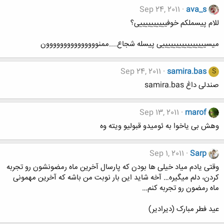
Sep 24, 2011
ava_s
للام پیسملکم خوفییییییییییی؟
میسییییییییییییییییی پیسله شجاع....ممنووووووووووووووون
Sep 24, 2011
samira.bas
S
صندلی داغ samira.bas
Sep 13, 2011
marof
وهش بی یاخوا به ئومیدو قبولیو ویته وه
Sep 1, 2011
Sarp
وقتی یادم میاد خیلی ها بودن که پارسال آخرین ماه رمضونشون رو تجربه
کردن، دلم میگیره… آخه شاید این بار نوبت من باشه که آخرین مهمونی
ماه رمضون رو تجربه کنم…
عید فطر مبارک (دیرادیر)