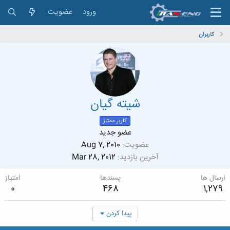
ورود
عضویت
کاربران
شيته گيان
کاربر ممتاز
عضو جدید
عضویت
Aug 7, 2010
آخرین بازدید
Mar 28, 2012
ارسال ها
پسندها
امتیاز
0
468
1,279
پیدا کردن