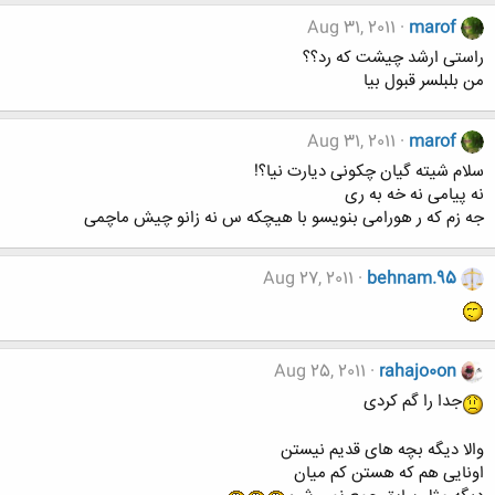
Aug 31, 2011
marof
راستی ارشد چیشت که رد؟؟
من بلبلسر قبول بیا
Aug 31, 2011
marof
سلام شیته گیان چکونی دیارت نیا؟!
نه پیامی نه خه به ری
جه زم که ر هورامی بنویسو با هیچکه س نه زانو چیش ماچمی
Aug 27, 2011
behnam.95
Aug 25, 2011
rahajo0on
جدا را گم کردی
والا دیگه بچه های قدیم نیستن
اونایی هم که هستن کم میان