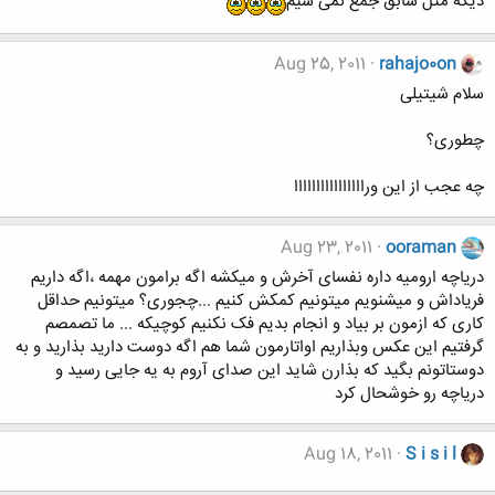
دیگه مثل سابق جمع نمی شیم
Aug 25, 2011
rahajo0on
سلام شیتیلی
چطوری؟
چه عجب از این وراااااااااااااااا
Aug 23, 2011
ooraman
دریاچه ارومیه داره نفسای آخرش و میکشه اگه برامون مهمه ،اگه داریم
فریاداش و میشنویم میتونیم کمکش کنیم ...چجوری؟ میتونیم حداقل
کاری که ازمون بر بیاد و انجام بدیم فک نکنیم کوچیکه ... ما تصمصم
گرفتیم این عکس وبذاریم اواتارمون شما هم اگه دوست دارید بذارید و به
دوستاتونم بگید که بذارن شاید این صدای آروم به یه جایی رسید و
دریاچه رو خوشحال کرد
Aug 18, 2011
S i s i l