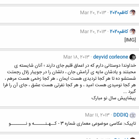
کاظم2020
Mar 20, 2013
کاظم2020
Mar 20, 2013
[IMG]
Mar 18, 2013
deyvid corleone
خداوندا دوستانی دارم که در اعماق قلبم جای دارند ؛ آنان شایسته ی
محبتند و یادشان مایه ی آرامش جان ، دلشان را در جویبار زلال رجمتت
شستشو ده تا هر کجا تردیدی هست ایمان ، هر کجا زخمی هست مرهم ،
هر کجا نومیدی هست امید ، و هر کجا نفرتی هست عشق ، جای آن را فرا
گیرد ...
پیشاپیش سال نو مبارک
Mar 11, 2013
DDDIQ
تاپیک: عکاسی موضوعی معماری شماره 3 - کــهـنــــــه و نــــــــو