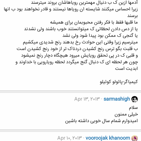
آدمها ازین ک ب دنیال مهمترین رویاهاشان بروند میترسند
زیرا احساس میکنند شایسته ان رویاها نیستند و قادر نخواهند بود ب انها
برسند
ما قلبها فقط با فکر رفتن محبوبمان برای همیشه
یا از دس دادن لحظاتی ک میتوانستند خوب باشند ولی نشدند
یا گنجی ک ممکن بود پیدا شود ولی نشد
میترسیم زیرا وقتی این حوادث رخ بدهند رنج شدیدی میکشیم
ب قلبت بگو ترس رنج کشیدن دردناک تر از خود رنج کشیدن است
و قلبی ک در پی تحقق رویایش میرود هیچگاه دچار رنج نمیشود
چون هر لحظه ای ک دنبال گنج میگردد لحظه رویارویی با خداوند و
ابدیت است
کیمیاگر-پائولو کوئیلو
Apr 13, 2013
sarmashigh
سلام
خیلی ممنون
امیدوارم شمام سال خوبی داشته باشین
Apr 10, 2013
vooroojak khanoom