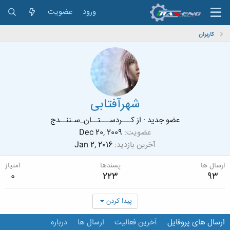
ورود
عضویت
کاربران
شهرآفتابی
عضو جدید
·
از
کـــردســـتــان_سـننــدج
عضویت
Dec 20, 2009
آخرین بازدید
Jan 2, 2016
ارسال ها
پسندها
امتیاز
0
223
93
پیدا کردن
ارسال های پروفایل
آخرین فعالیت
ارسال ها
درباره