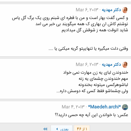
دکتر مهدیه
Mar 6, 2013
و کسی گفت بهار است و من با قطره ای شبنم روی یک برگ گل یاس
نوشتم کاش ان بهاری ک همه میگویند بی خبر می امد
شاید انوقت همه ز شوقش گل میدادیم
وقتی دلت میگیره یا تنهاییتو گریه میکنی یا ....
دکتر مهدیه
Mar 6, 2013
خندوندن لبای یه زن مهارت نمی خواد
مهم خندوندن چشمای یه زنه
لباشوهرکسی میتونه بخندونه
ولی چشماشو فقط کسی که دوسش داره...
Mar 4, 2013
*Maedeh.archi*
عکس: با خواندن این آیه چه حسی دارید!؟
آخر
1 از 46
بعدی