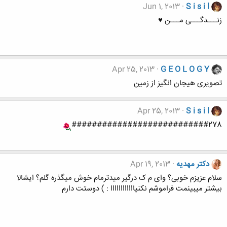
Jun 1, 2013
S i s i l
زنـــدگـــی مـــن ♥
Apr 25, 2013
G E O L O G Y
تصویری هیجان انگیز از زمین
Apr 25, 2013
S i s i l
###########################278
دکتر مهدیه
Apr 19, 2013
سلام عزیزم خوبی؟ وای م ک درگیر میدترمام خوش میگذره گلم؟ ایشالا
بیشتر میبینمت فراموشم نکنیاااااااااااا : ) دوستت دارم