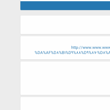
http://www.www.ww
%DA%AF%D8%B1%D9%88%D9%87-%D8%A