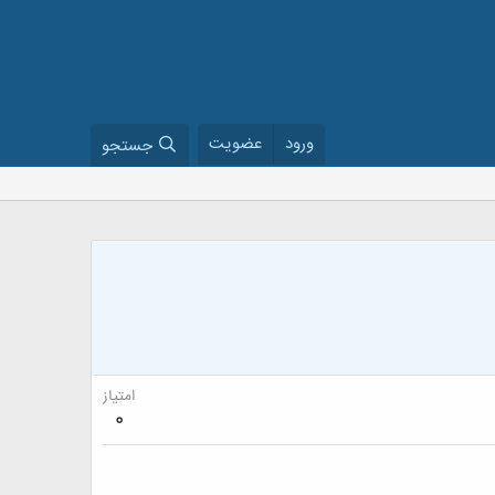
ورود
عضویت
جستجو
امتیاز
0