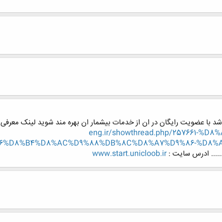
شد با عضویت رایگان در ان از خدمات بیشمار ان بهره مند شوید لینک معرفی
eng.ir/showthread.php/257661-
6%D8%B4%D8%AC%D9%88%DB%8C%D8%A7%D9%86-%D8%A
......... ادرس سایت :
www.start.unicloob.ir