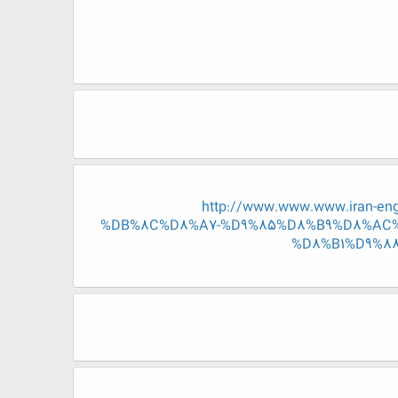
http://www.www.www.iran-
%DB%8C%D8%A7-%D9%85%D8%B9%D8%AC%
%D8%B1%D9%8