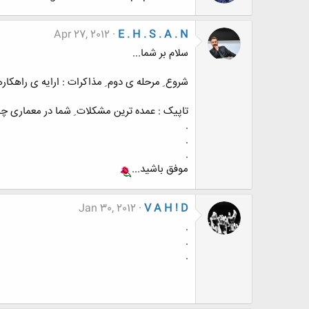
Apr 27, 2012
E . H . S . A . N
سلام بر شما...
شروع ِ مرحله ی دوم ِ مذاکرات : ارایه ی راهکا
تاپیک : عمده ترین مشکلات ِ شما در معماری 
.
.
.
موفق باشید...
Jan 30, 2012
V A H ! D
.
.
.