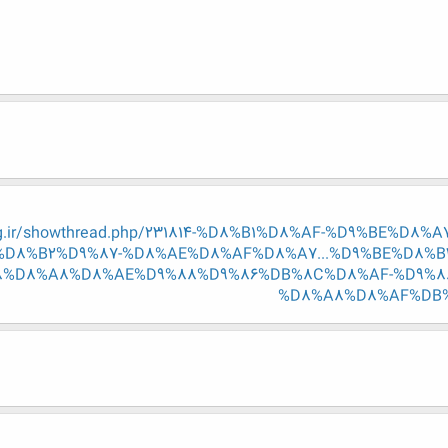
eng.ir/showthread.php/231814-%D8%B1%D8%AF-%D9%BE%
D8%B2%D9%87-%D8%AE%D8%AF%D8%A7...%D9%BE%D8%B
8%D8%A8%D8%AE%D9%88%D9%86%DB%8C%D8%AF-%D9%8
%D8%A8%D8%AF%DB%8