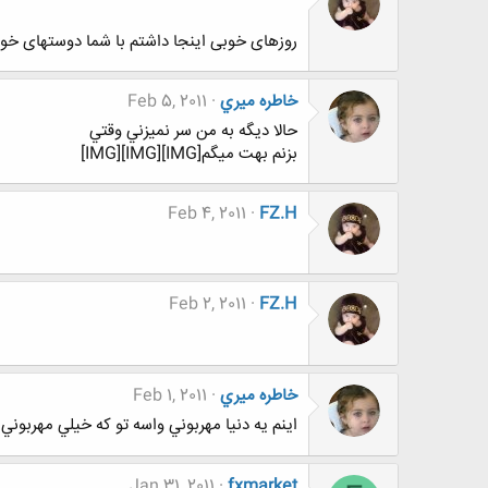
روزهای خوبی اینجا داشتم با شما دوستهای خوب
خاطره ميري
Feb 5, 2011
حالا ديگه به من سر نميزني وقتي
بزنم بهت ميگم[IMG][IMG][IMG]
Feb 4, 2011
FZ.H
Feb 2, 2011
FZ.H
خاطره ميري
Feb 1, 2011
اينم يه دنيا مهربوني واسه تو كه خيلي مهربوني
Jan 31, 2011
fxmarket