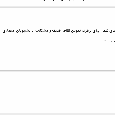
رهای شما ، برای برطرف نمودن نقاط ِ ضعف و مشکلات ِ دانشجویان ِ معماری
چیست ؟