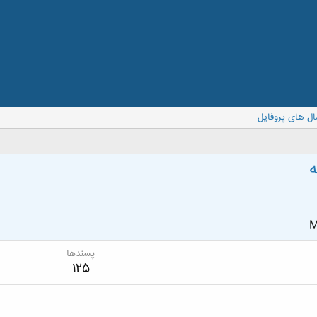
ال های پروفایل
ه
M
پسندها
125