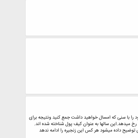
11و11/11/1و11/1/1 و فقط همین نیست:2رقم آخر سال تولد میلادی خود را با سنی که امسال خواهید داشت جمع کنید ونتیجه برای
همانطور که در فنگ شویی چینی توضیح داده میشود هر کس این زنجیره را ادامه ندهد