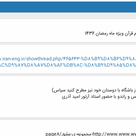
 قرآن ویژه ماه رمضان 1436
w.iran-eng.ir/showthread.php/465643-%D8%B9%D8%B6%
C%D9%87%D8%A7%D8%AF%DB%8C-%D8%B9%D9%85%D8%A7
 از باشگاه با دوستان خود نیز مطرح کنید سپاس)
 و راندو با حضور استاد آرتور امید آذری
http:-مجموعه-ی-عشق/page8