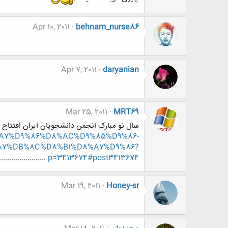
Apr 10, 2011
behnam_nurse86
Apr 7, 2011
daryanian
Mar 25, 2011
MRT69
سال نو مبارک انجمن دانشجویان ایران افتتاح 
%D8%A7%D9%86%D8%AC%D9%85%D9%86-
7%DB%8C%D8%B1%D8%A7%D9%86?
p=3413674#post3413674
...................
Mar 19, 2011
Honey-sr