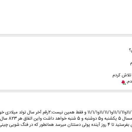
؟
امسال 4تاریخ غیر معمول را تجربه میکنیم 11/11/11و/1/11
شما اگر این پیام را برای8نفر از دوستای خوبتان بفرستید تا 4 روز آینده پولی دستتان میرسد 