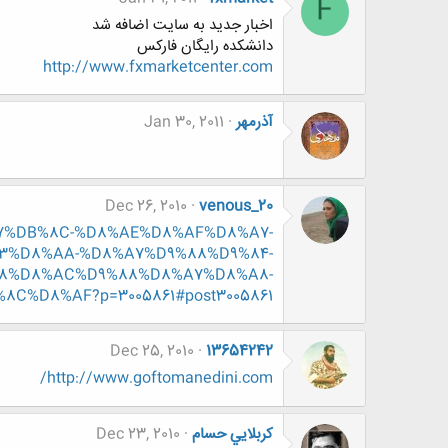
F
اخبار جديد به سايت اضافه شد
دانشكده رايگان فاركس
http://www.fxmarketcenter.com
آذرمهر
Jan 30, 2011
Dec 26, 2010
venous_20
D8%A7%DB%8C-%D8%AE%D8%AF%D8%A7-
3%D8%AA-%D8%A7%D9%88%D9%84-
8%D8%AC%D9%88%D8%A7%D8%A8-
C%D8%AF?p=3005861#post3005861
Dec 25, 2010
13654242
http://www.goftomanedini.com/
كربلايي حسام
Dec 23, 2010