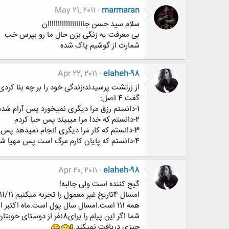
May 21, 2011
marmaran
سلام سید حسن جاااااااااااااااااان
بی معرفت یه زنگی بزن حال ما رو بپرس خب
شمارت از گوشیم پاک شده
Apr 22, 2011
elaheh-98
از زرتشت پرسیدند؛زندگی خود را بر چه بنا کردی
گفت 4 اصل:
1-دانستم رزق مرا دیگری نمیخورد پس آرام شدم
2-دانستم که خدا مرا میبیند پس حیا کردم
3-دانستم که کار مرا دیگری انجام نمیدهد پس تلاش کردم
4-دانستم که پایان کارم مرگ است پس مهیا شدم.
Apr 20, 2011
elaheh-98
گیج کننده است ولی جالبه!
همه 111 است.امسال سال پول است.ماه اکتبر امسال 5 یکشنبه و5 دوشنبه و 5 شنبه خواهد داشت واین اتفاق هر 823 سال رخ میدهد.این سالها به عنوان کیف پول شناخته شده اند.
چیزی دریافت نمیکند.