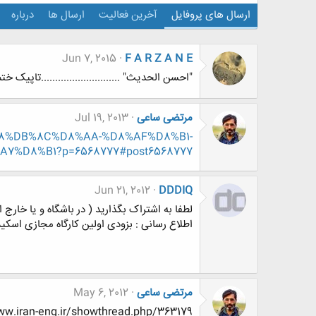
ارسال های پروفایل
آخرین فعالیت
ارسال ها
درباره
Jun 7, 2015
F A R Z A N E
"احسن الحدیث" ............................تاپیک ختم
مرتضی ساعی
Jul 19, 2013
D9%88%DB%8C%D8%AA-%D8%AF%D8%B1-
%D8%B1?p=6568777#post6568777
Jun 21, 2012
DDDIQ
لطفا به اشتراک بگذارید ( در باشگاه و یا خارج
اطلاع رسانی : بزودی اولین کارگاه مجازی اسکیس
مرتضی ساعی
May 6, 2012
//www.www.www.iran-eng.ir/showthread.php/363179