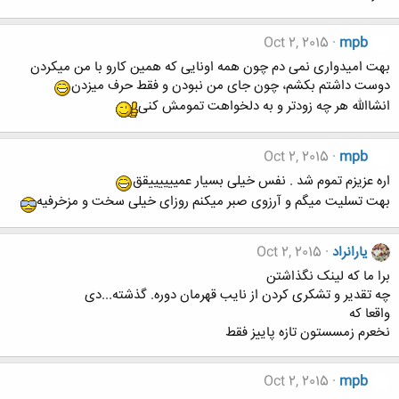
Oct 2, 2015
mpb
بهت امیدواری نمی دم چون همه اونایی که همین کارو با من میکردن
دوست داشتم بکشم، چون جای من نبودن و فقط حرف میزدن
انشاالله هر چه زودتر و به دلخواهت تمومش کنی
Oct 2, 2015
mpb
اره عزیزم تموم شد . نفس خیلی بسیار عمییییییقق
بهت تسلیت میگم و آرزوی صبر میکنم روزای خیلی سخت و مزخرفیه
یارانراد
Oct 2, 2015
برا ما که لینک نگذاشتن
چه تقدیر و تشکری کردن از نایب قهرمان دوره. گذشته...دی
واقعا که
نخعرم زمسستون تازه پاییز فقط
Oct 2, 2015
mpb