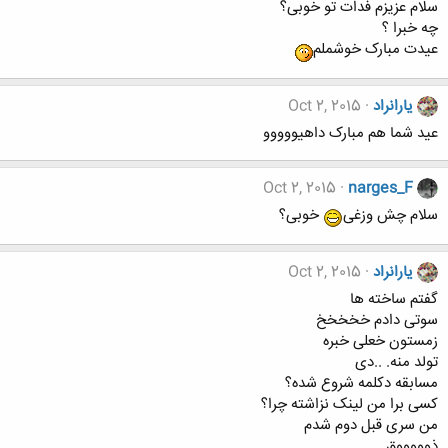
سلام عزیزم فدات تو خوبی؟
چه خبرا ؟
عیدت مبارک خوشملم
یارانراد
Oct 2, 2015
عید شما هم مبارک داهیووووو
Oct 2, 2015
narges_F
سلام چش وزغی
خوبی؟
یارانراد
Oct 2, 2015
گفتم ساخته ها
سوتی دادم خخخخخ
زمستون خعلی خبره
تولد منه. ..دی
مسابقه دکلمه شروع شده؟
کسی برا من لینک نزاشته چرا؟
من سری قبل دوم شدم
ذوووووق