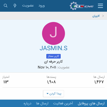
ورود
عضویت
کاربران
J
JASMIN.S
کاربر ممتاز
کاربر حرفه ای
عضویت
Nov 10, 2011
ارسال ها
پسندها
امتیاز
113
1,908
1,467
پیدا کردن
ارسال های پروفایل
آخرین فعالیت
ارسال ها
درباره