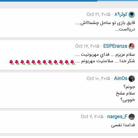
کوثر89
Oct 21, 2015
قایق بازی تو ساحل چشماااش....
دریااست...
Oct 17, 2015
ESPEranza
سلام عزيزم ... فداي مهربونيت ....
شكر خدا ... سلامتيت مهربونم ....
Oct 10, 2015
AinOs
جونم؟
سلام عشخ
خووبی؟
Oct 7, 2015
narges_F
فدامدا نفسی