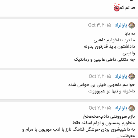
فداتم که
یارانراد
Oct 3, 2015
نه بابا
ما درب داخونیم داهیی
داداشتون باید قدرتون بدونه
وایییی
چه متتنی داهی عالییی و رمانتیک
یارانراد
Oct 2, 2015
حواسم داههیی خیلی بی حواس شده
داخونه و تنها تو هپروووت
یارانراد
Oct 2, 2015
بازم سوووتتی دادم.خخخخخ
منظورم زمستون و اونم اسفند فقط
به داهییشون بردن خوشگل قشنگ نازز با ادب مهربون با مرام و
معرفتت....