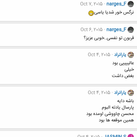
Oct 7, 2015
narges_F
نرگس خور شدیا یاسی
Oct 6, 2015
narges_F
قربون تو نفسی..خوبی عزیز؟
یارانراد
Oct 4, 2015
عالییییی بود
خیلی
بغض داشت
یارانراد
Oct 4, 2015
باشه دایه
پارسال یادته البوم
محسن چاووشی اومده بود
همین موقعه ها بود