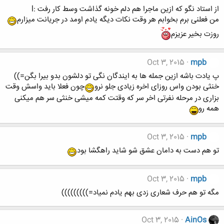
از استاد نگو که ازین ماجرا هم دلم خونه گذاشت وسط کار رفت :l
من فعلنی برم بخوابم هر وقت نکات دیگه یادم اومد در جریانت میزارم
روزت بخیر عزیزم
Oct 3, 2015
mpb
پ یادت باشه ازین جمله ها به ایندگان نگی تو دلشون بدو بیرا بگن=))
خنثی بودن واس روزای اخره زیادی جلو نرو
چون فعلا باید واسش وقت
بزاری در مرحله نفرتی اخر سر که وقتت کمه میشی خنثی سر هم میکنی
همه رو
Oct 3, 2015
mpb
تو هم دست به دامان عشق شو شاید راهگشا بود
Oct 3, 2015
mpb
مگه تو هم حرف شعاری زدی بهم یادم نمیاد=)))))))))
Oct 3, 2015
AinOs