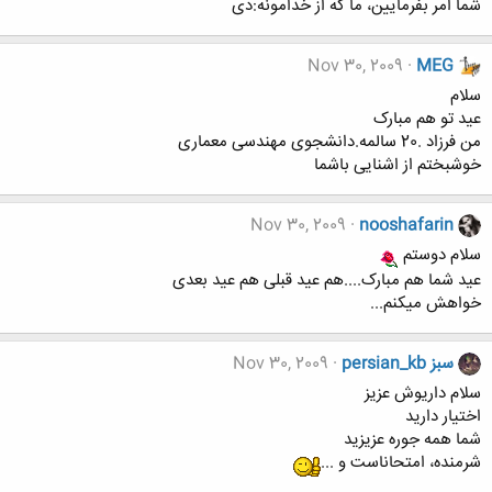
شما امر بفرمایین، ما که از خدامونه:دی
Nov 30, 2009
MEG
سلام
عید تو هم مبارک
من فرزاد .20 سالمه.دانشجوی مهندسی معماری
خوشبختم از اشنایی باشما
Nov 30, 2009
nooshafarin
سلام دوستم
عید شما هم مبارک....هم عید قبلی هم عید بعدی
خواهش میکنم...
persian_kb سبز
Nov 30, 2009
سلام داریوش عزیز
اختیار دارید
شما همه جوره عزیزید
شرمنده، امتحاناست و ...