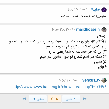
*ملینا*
Nov 30, 2009
م
سلام...اگه بتونم خوشحال میشم...
Nov 28, 2009
majidhosseini
1)سلام
2)گفتم تازه واردی یاد بگیر و به هرکسی هر پیامی که میخوای نده من
روی کسی که شما بهش پیام دادی حساسم
3)این که چرا حساسم به شما ربطی نداره
4) دیگه هم اسم شمارو تو پیج ایشون نیم بینم
5)همین
6)بای
Nov 26, 2009
venous_20
http://www.www.iran-eng.ir/showthread.php?t=124409
اول
آخر
5 از 7
قبلی
بعدی