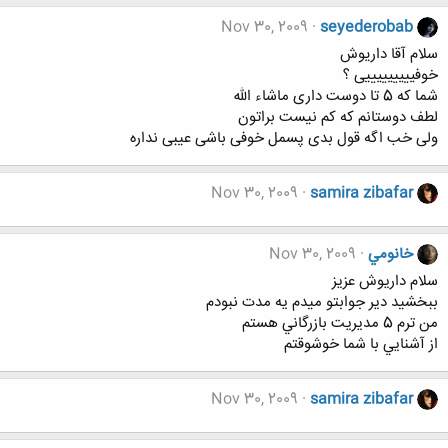
Nov 30, 2009
seyederobab
سلام آقا داریوش
خوفیییییییییی ؟
شما که 5 تا دوست داری ماشاء الله
لطف دوستانم که کم نیست براتون
ولی خب اگه قول بدی پسمل خوفی باشی عیبی نداره
Nov 30, 2009
samira zibafar
خانومي
Nov 30, 2009
سلام داريوش عزيز
ببخشيد دير جوابتو ميدم يه مدت نبودم
من ترم 5 مديريت بازرگاني هستم
از آشنايي با شما خوشوقتم
Nov 30, 2009
samira zibafar