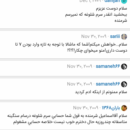
Dec 1, 2009
danijan
D
سلام دوست عزیزم
ببخشید انقدر سرم شلوغه که نمیرسم
شرمنده
Nov 30, 2009
sariii
سلام...خواهش میکنم!شما که ماشالا با توجه به تازه وارد بودن 7 تا
دوست داری!منو میخوای چکار!؟!؟!
Nov 30, 2009
samaneh66
Nov 30, 2009
samaneh66
سلام ممنونم از اینکه ادم کردید
باران1368
Nov 30, 2009
سلام آقااسماعيل شرمنده به قول شما حسابي سرم شلوغه درسام سنگينه
متاسفانه چندروزيه حال دخترم خوب نيست خلاصه حسابي مشغولم