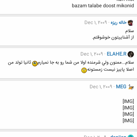
bazam talabe doost mikonid
خاله ریزه
Dec 1, 2009
سلام
از آشناييتون خوشوقتم.
Dec 1, 2009
ELAHE.R
سلام...ممنون ولي شرمنده اولا من شما رو به جا نميارم
ثانيا تولد من
اصلا پاييز نيست زمستونه
Dec 1, 2009
MEG
[IMG]
[IMG]
[IMG]
[IMG]