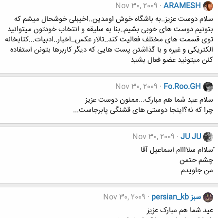
Nov 30, 2009
ARAMESH
سلام دوست عزیز..به باشگاه خوش اومدین..اخیبلی خوشحال میشم که
بتونیم دوست های خوبی بشیم..بنا به سلیقه و انتخاب خودتون میتوانید
توی قسمت های مختلف فعالیت کند..تالار عکس..اخبار..ادبیات...کتابخانه
الکتریکی و غیره و با گذاشتن پست هایی که دیگر کاربرها بتونن استفاده
کنن میتونید عضو فعال بشید
Nov 30, 2009
Fo.Roo.GH
سلام عید شما هم مبارک...ممنون دوست عزیز
چرا که نه؟اینجا دوستی های قشنگی پابرجاست...
Nov 30, 2009
JU JU
ْسلاام سلاااام اسماعیل آقا
چشم حتمن
من جاویدم
persian_kb سبز
Nov 30, 2009
عید شما هم مبارک عزیز