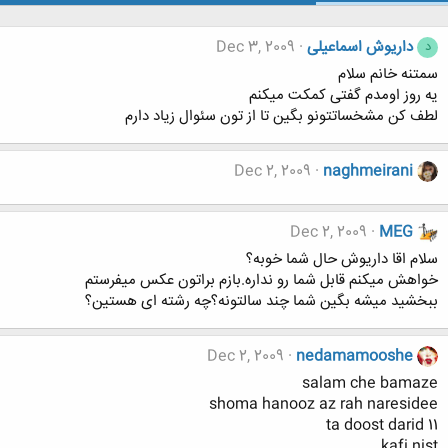
داریوش اسماعیلی
Dec 3, 2009
د
سمتنه خانم سلام
یه روز اومدم گفتی کمکت میکنم
لطف کن مشخساتتونو بگین تا از تون سئوال زیاد دارم
Dec 2, 2009
naghmeirani
Dec 2, 2009
MEG
سلام اقا داریوش حال شما خوبه؟
خواهش میکنم قابل شما رو نداره.بازم براتون عکس میفرستم
ببخشید میشه بگین شما چند سالتونه؟چه رشته ای هستین؟
Dec 2, 2009
nedamamooshe
salam che bamaze
shoma hanooz az rah naresidee
11 ta doost darid
kafi nist