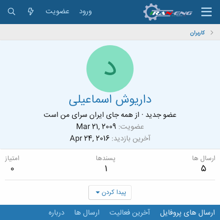
ورود
عضویت
کاربران
د
داریوش اسماعیلی
عضو جدید
·
از
همه جای ایران سرای من است
عضویت
Mar 21, 2009
آخرین بازدید
Apr 24, 2016
ارسال ها
پسندها
امتیاز
0
1
5
پیدا کردن
ارسال های پروفایل
آخرین فعالیت
ارسال ها
درباره