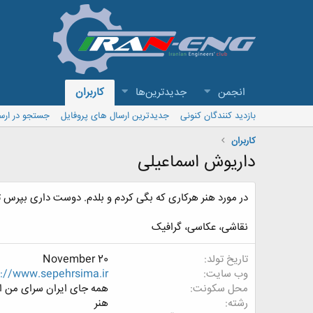
انجمن
جدیدترین‌ها
کاربران
بازدید کنندگان کنونی
جدیدترین ارسال های پروفایل
جستجو در ارس
کاربران
داریوش اسماعیلی
در مورد هنر هرکاری که بگی کردم و بلدم. دوست داری بپرس ت
نقاشی، عکاسی، گرافیک
تاریخ تولد
November 20
وب سایت
p://www.sepehrsima.ir
محل سکونت
همه جای ایران سرای من 
رشته
هنر