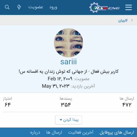
ورود
عضویت
کاربران
sariii
کاربر بیش فعال
·
از
جهانی که توش زندان یه افسانه س!
عضویت
Feb 12, 2009
آخرین بازدید
May 31, 2023
ارسال ها
پسندها
امتیاز
64
354
472
پیدا کردن
ارسال های پروفایل
آخرین فعالیت
ارسال ها
درباره