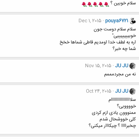
سلام خوبین ؟
Dec 1, 2015
pouya6721
سلام سلام دوست جون
خوبیییییییی"
اره به لطف خدا اومدیم قاطی شماها خخخ
شما چه خبر؟
Nov 15, 2015
JU JU
نه من مجردمممم
Oct 24, 2015
JU JU
سلاااااااااااااااام
خووووبی؟
ممنووون یادی ازم کردی
کلی خووشحال شدم
چخبراااا ؟ چیکااار میکنی؟