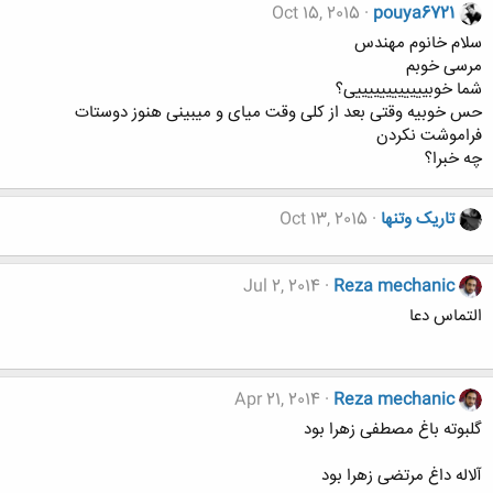
Oct 15, 2015
pouya6721
سلام خانوم مهندس
مرسی خوبم
شما خوبییییییییییییی؟
حس خوبیه وقتی بعد از کلی وقت میای و میبینی هنوز دوستات
فراموشت نکردن
چه خبرا؟
تاریک وتنها
Oct 13, 2015
Jul 2, 2014
Reza mechanic
التماس دعا
Apr 21, 2014
Reza mechanic
گلبوته باغ مصطفى زهرا بود
آلاله داغ مرتضى زهرا بود