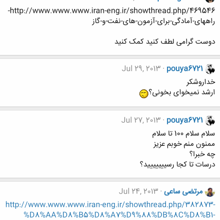
http://www.www.www.iran-eng.ir/showthread.php/469546-
راههای-آمادگی-برای-آزمون-های-نفت-و-گاز
دوست گرامی لطف کنید کمک کنید
Jul 29, 2013
pouya6721
خداروشکر
ارشد نمیخوای بخونی؟
Jul 27, 2013
pouya6721
سلام سلام 100 تا سلام
ممنون منم خوبم عزیز
چه خبرا؟
درسات تا کجا رسییییییید؟
مرتضی ساعی
Jul 24, 2013
http://www.www.www.iran-eng.ir/showthread.php/382873-
%D8%AA%D8%B5%D8%A7%D9%88%DB%8C%D8%B1-