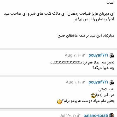
است.
ای میزبان عزیز ضیافت رمضان! ای مالک شب های قدر و ای صاحب عید
فطر! رمضان را از من بپذیر.
مبارک‏باد این عید بر همه عاشقان صبح
Aug 7, 2013
pouya6721
نخیر هم اصلا هم نزدمتتتتتتتتتتتتتتتتتت
چه خبرا دیگه؟
Aug 1, 2013
pouya6721
به سلامتی
من کی زدم؟
یعنی دلم میاد دوست عزیزمو بزنم؟
Jul 30, 2013
palang-sorati