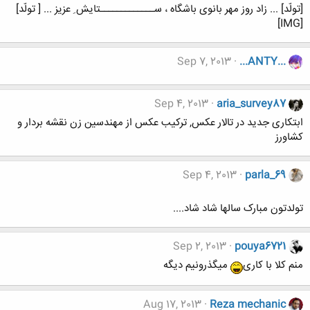
[تولّد] ... زاد روز مهر بانوی باشگاه ، ســـــــــــــتایش ِ عزیز ... [ تولّد]
[IMG]
Sep 7, 2013
...ANTY...
Sep 4, 2013
aria_survey87
ابتکاری جدید در تالار عکس, ترکیب عکس از مهندسین زن نقشه بردار و
کشاورز
Sep 4, 2013
parla_69
تولدتون مبارک سالها شاد شاد....
Sep 2, 2013
pouya6721
منم کلا با کاری
میگذرونیم دیگه
Aug 17, 2013
Reza mechanic