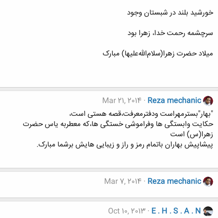
خورشید بلند در شبستان وجود
سرچشمه رحمت خدا، زهرا بود
میلاد حضرت زهرا(سلام‌الله‌علیها) مبارک
Mar 21, 2014
Reza mechanic
"بهار"بسترمهراست ودفترمعرفت،قصه هستی است،
حکایت وابستگی ها وفراموشی خستگی ها،که معطربه یاس حضرت
زهرا(س) است
پیشاپیش بهاران باتمام رمز و راز و زیبایی هایش برشما مبارک.
Mar 7, 2014
Reza mechanic
Oct 10, 2013
E . H . S . A . N