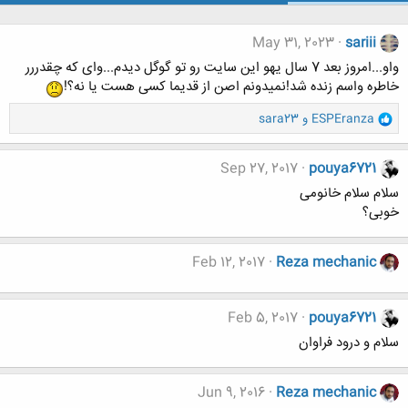
May 31, 2023
sariii
واو...امروز بعد 7 سال یهو این سایت رو تو گوگل دیدم...وای که چقدررر
خاطره واسم زنده شد!نمیدونم اصن از قدیما کسی هست یا نه؟!
و
ESPEranza
و
sara23
ا
ک
ن
Sep 27, 2017
pouya6721
ش
سلام سلام خانومی
ه
خوبی؟
ا
:
Feb 12, 2017
Reza mechanic
Feb 5, 2017
pouya6721
سلام و درود فراوان
Jun 9, 2016
Reza mechanic