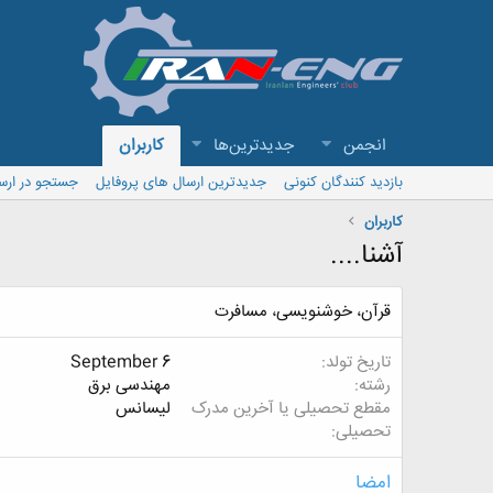
انجمن
جدیدترین‌ها
کاربران
بازدید کنندگان کنونی
جدیدترین ارسال های پروفایل
جستجو در ارس
کاربران
آشنا....
قرآن، خوشنویسی، مسافرت
تاریخ تولد
September 6
رشته
مهندسی برق
مقطع تحصیلی یا آخرین مدرک
لیسانس
تحصیلی
امضا