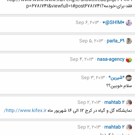
فقد-برای-خودمه?p=6781741&viewfull=1#post6781741
Sep 6, 2013
♥@SH!M♥
Sep 5, 2013
parla_69
Sep 4, 2013
nasa-agency
*شیرین*
Sep 3, 2013
سلام خوبین؟؟
Sep 2, 2013
mahtab 2
نمایشگاه گل و گیاه در کرج 12 الی 16 شهریور ماه
http://www.kifex.ir/
Sep 2, 2013
mahtab 2