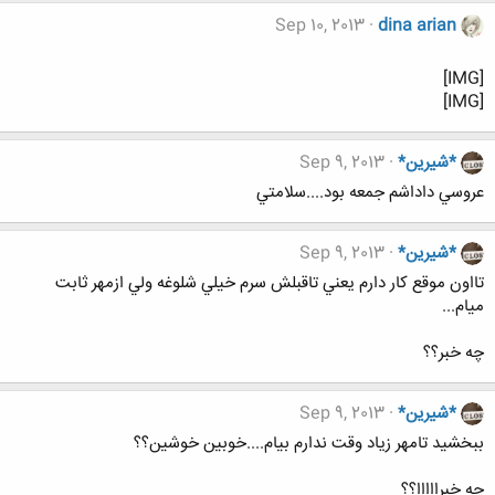
Sep 10, 2013
dina arian
[IMG]
[IMG]
*شیرین*
Sep 9, 2013
عروسي داداشم جمعه بود....سلامتي
*شیرین*
Sep 9, 2013
تااون موقع كار دارم يعني تاقبلش سرم خيلي شلوغه ولي ازمهر ثابت
ميام...
چه خبر؟؟
*شیرین*
Sep 9, 2013
ببخشيد تامهر زياد وقت ندارم بيام....خوبين خوشين؟؟
چه خبرااااا؟؟