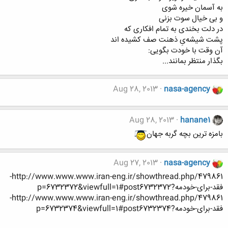
به آسمان خیره شوی
و بی خیال سوت بزنی
در دلت بخندی به تمام افکاری که
پشت شیشه‌یِ ذهنت صف کشیده اند
آن وقت با خودت بگویی:
بگذار منتظر بمانند...
Aug 28, 2013
nasa-agency
Aug 28, 2013
hanane1
بامزه ترین بچه گربه جهان
Aug 27, 2013
nasa-agency
http://www.www.www.iran-eng.ir/showthread.php/479861-
فقد-برای-خودمه?p=6732372&viewfull=1#post6732372
http://www.www.www.iran-eng.ir/showthread.php/479861-
فقد-برای-خودمه?p=6732374&viewfull=1#post6732374