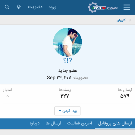
ورود
عضویت
کاربران
?!؟
عضو جدید
عضویت
Sep 24, 2011
ارسال ها
پسندها
امتیاز
0
227
579
پیدا کردن
ارسال های پروفایل
آخرین فعالیت
ارسال ها
درباره