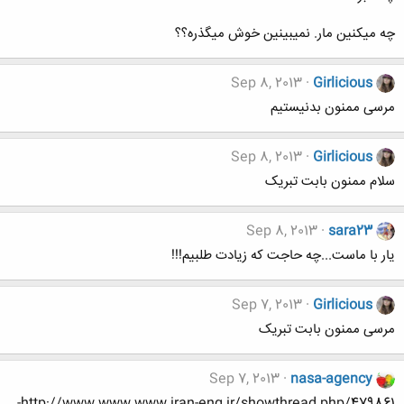
چه ميكنين مار. نميبينين خوش ميگذره؟؟
Sep 8, 2013
Girlicious
مرسی ممنون بدنیستیم
Sep 8, 2013
Girlicious
سلام ممنون بابت تبریک
Sep 8, 2013
sara23
یار با ماست...چه حاجت که زیادت طلبیم!!!
Sep 7, 2013
Girlicious
مرسی ممنون بابت تبریک
Sep 7, 2013
nasa-agency
http://www.www.www.iran-eng.ir/showthread.php/479861-