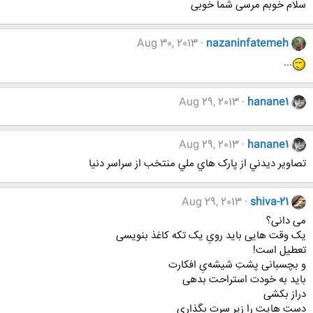
سلام خوبم مرسی شما خوبی
Aug 30, 2013
nazaninfatemeh
...
Aug 29, 2013
hanane1
Aug 29, 2013
hanane1
تصاوير ديدني از پارک هاي ملي منتخب از سراسر دنيا
Aug 29, 2013
shiva-21
می دانی؟
یک وقت هایی باید رویِ یک تکه کاغذ بنویسی
تعطیل است!
و بچسبانی پشتِ شیشه‌یِ افکارت
باید به خودت استراحت بدهی
دراز بکشی
دست هایت را زیر سرت بگذاری