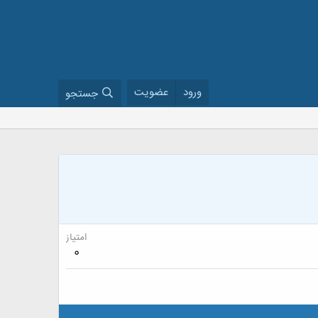
ورود
عضویت
جستجو
امتیاز
0