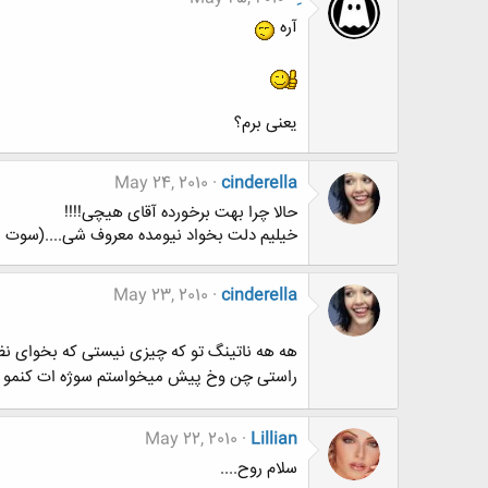
آره
یعنی برم؟
May 24, 2010
cinderella
حالا چرا بهت برخورده آقای هیچی!!!!
خیلیم دلت بخواد نیومده معروف شی....(سوت بل
May 23, 2010
cinderella
هه هه ناتینگ تو که چیزی نیستی که بخوای نظر
راستی چن وخ پیش میخواستم سوژه ات کنمو بزا
May 22, 2010
Lillian
سلام روح....