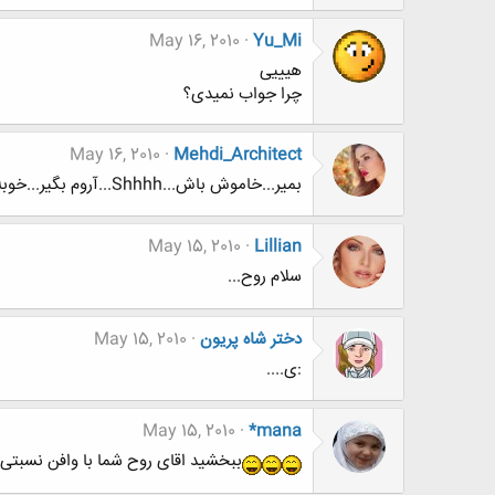
May 16, 2010
Yu_Mi
هیییی
چرا جواب نمیدی؟
May 16, 2010
Mehdi_Architect
بمیر...خاموش باش...Shhhh...آروم بگیر...خوبه! همین خوبه. . .
May 15, 2010
Lillian
سلام روح...
دختر شاه پریون
May 15, 2010
:ی....
May 15, 2010
*mana
ببخشید اقای روح شما با وافن نسبتی