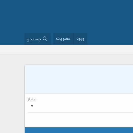
ورود
عضویت
جستجو
امتیاز
0