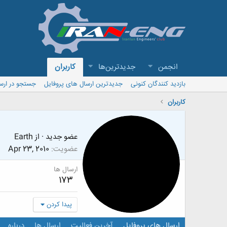
انجمن
جدیدترین‌ها
کاربران
بازدید کنندگان کنونی
جدیدترین ارسال های پروفایل
جستجو در ارس
کاربران
عضو جدید
·
از
Earth
عضویت
Apr 23, 2010
ارسال ها
173
پیدا کردن
ارسال های پروفایل
آخرین فعالیت
ارسال ها
درباره