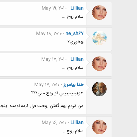
May 19, 2010
Lillian
سلام روح....
May 18, 2010
ne_sh67
چطوری؟
May 17, 2010
Lillian
سلام روح....
خدا بيامورز
May 17, 2010
هويييييييييي تو روح مني؟؟؟
من مُردم بهم گفتن روحت فرار كرده اومده اينجا
May 16, 2010
Lillian
سلام روح...