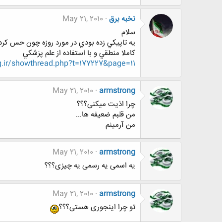
نخبه برق
May 21, 2010
سلام
يه تاپيكي زده بودي در مورد روزه چون حس كرد
كاملا منطقي و با استفاده از علم پزشكي
.ir/showthread.php?t=177227&page=11
May 21, 2010
armstrong
چرا اذیت میکنی؟؟؟
من قلبم ضعیفه ها...
من آرمینم
May 21, 2010
armstrong
یه اسمی یه رسمی یه چیزی؟؟؟
May 21, 2010
armstrong
تو چرا اینجوری هستی؟؟؟