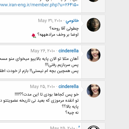
www.iran-eng.ir/member.php?u=264150
خانومي
May 31, 2010
چطولی آقا روحه؟
اوضا بر وخف مرادهههه؟
May 26, 2010
cinderella
آهان مثلا تو الان پایه بالاییو میخوای منو مس
پس سربازیم رفتی!!!
پس همچین بچه ام نیستی!! بازم از خودت اطلاعا
May 25, 2010
cinderella
خو پس کجاها بودی تا این مدت؟؟!!!!
تو انقده مرموزی که بعید نی تاریخه عضویتتو د
پایه بالا؟؟
نه چیه؟
May 25, 2010