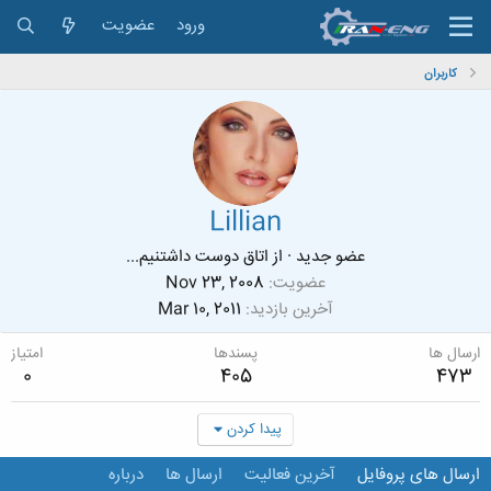
ورود
عضویت
کاربران
Lillian
عضو جدید
·
از
اتاق دوست داشتنيم...
عضویت
Nov 23, 2008
آخرین بازدید
Mar 10, 2011
ارسال ها
پسندها
امتیاز
0
405
473
پیدا کردن
ارسال های پروفایل
آخرین فعالیت
ارسال ها
درباره