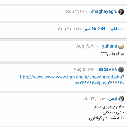
Sep 3, 2010
shaghayegh.
نگين...NeGiN سبز
Aug 20, 2010
Aug 19, 2010
yuhana
تو کوجانی؟؟؟
Aug 5, 2010
saba888
http://www.www.www.iran-eng.ir/showthread.php?
p=2267820#post2267820
ارسن
Jul 22, 2010
سلام چطوری پسر
یادی نمیکنی
نکنه شما هم گرفتاری