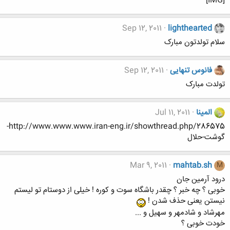
[IMG]
Sep 12, 2011
lighthearted
سلام تولدتون مبارک
فانوس تنهایی
Sep 12, 2011
تولدت مبارک
المینا
Jul 11, 2011
http://www.www.www.iran-eng.ir/showthread.php/286575-
گوشت-حلال
Mar 9, 2011
mahtab.sh
M
درود آرمین جان
خوبی ؟ چه خبر ؟ چقدر باشگاه سوت و کوره ! خیلی از دوستام تو لیستم
نیستن یعنی حذف شدن !
مهرشاد و شادمهر و سهیل و ...
خودت خوبی ؟