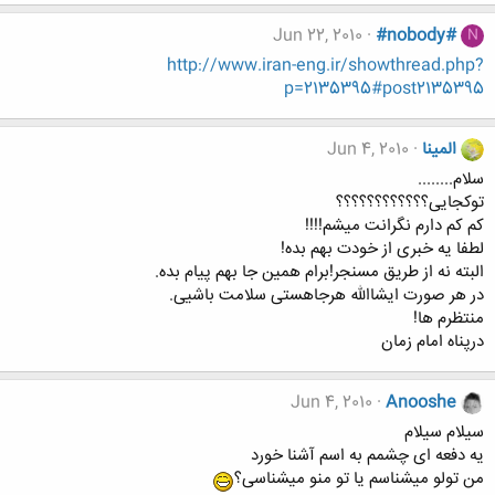
Jun 22, 2010
#nobody#
N
http://www.iran-eng.ir/showthread.php?
p=2135395#post2135395
المینا
Jun 4, 2010
سلام........
توکجایی؟؟؟؟؟؟؟؟؟؟؟؟
کم کم دارم نگرانت میشم!!!!
لطفا یه خبری از خودت بهم بده!
البته نه از طریق مسنجر!برام همین جا بهم پیام بده.
در هر صورت ایشاالله هرجاهستی سلامت باشیی.
منتظرم ها!
درپناه امام زمان
Jun 4, 2010
Anooshe
سیلام سیلام
یه دفعه ای چشمم به اسم آشنا خورد
من تولو میشناسم یا تو منو میشناسی؟