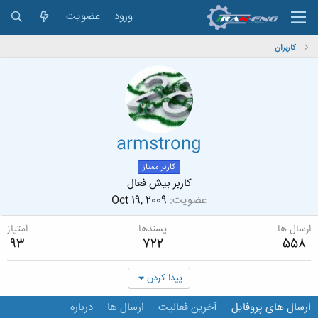
ورود
عضویت
کاربران
armstrong
کاربر ممتاز
کاربر بیش فعال
عضویت
Oct 19, 2009
ارسال ها
پسندها
امتیاز
93
722
558
پیدا کردن
ارسال های پروفایل
آخرین فعالیت
ارسال ها
درباره