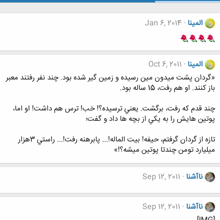
المینا
Jan 6, 2014
المینا
Oct 6, 2011
«گردان پشت ميدون مين رسيده و زمين گير شده بود. چند نفر رفتند معبر
باز كنند. او هم رفت، 15 ساله بود.
چند قدم كه رفت، برگشت. يعني ترسيده؟! خب! ترس هم داشت! او اما،
پوتين هايش را به يكي از بچه ها داد و گفت؛
تازه از گردان گرفتم، حيفه! بيت الماله!... پابرهنه رفت!... راستي 3هزار
ميليارد تومن چندتا پوتين ميشه؟!»
ناآشنا
Sep 12, 2011
ناآشنا
Sep 12, 2011