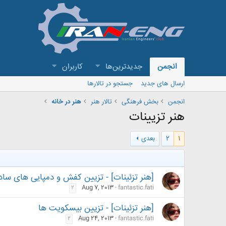
انجمن
جدیدترین‌ها
کاربران
ارسال های جدید
جستجو در تالارها
انجمن
بخش فرهنگی
تالار هنر
هنر در خانه
هنر تزیینات
1
2
بعدی
[هنر تزئینات] - تزیین کفش و دمپایی های ساد
Aug 7, 2013
fantastic.fati
2
[هنر تزئینات] - تزیین بیسکویت ها
Aug 24, 2013
fantastic.fati
2