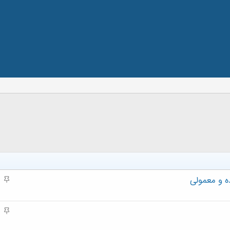
ه و معمولی
م
ه
م
م
ه