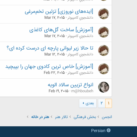
[ایده‌های نوروزی] تزئین تخم‌مرغی
دانشجوي كامپيوتر
Mar 17, 2015
[آموزش] ساخت گل‌های کاغذی
دانشجوي كامپيوتر
Mar 17, 2015
تا حالا زیر لیوانی پارچه ای درست کرده ای؟
دانشجوي كامپيوتر
Mar 12, 2015
[آموزش] خاص ترین کادوی جهان را بپیچید
دانشجوي كامپيوتر
Feb 22, 2015
انواع تزیین سالاد الویه
Feb 19, 2015
m@hboubeh
1
2
بعدی
انجمن
بخش فرهنگی
تالار هنر
هنر در خانه
Persian