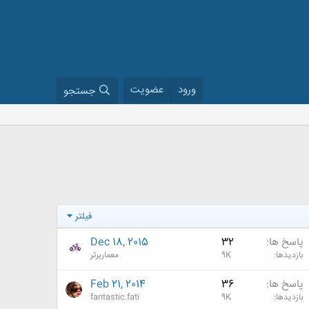
ورود
عضویت
جستجو
فیلتر
پاسخ ها
32
Dec 18, 2015
بازدیدها
9K
معماربرتر
پاسخ ها
36
Feb 21, 2014
بازدیدها
9K
fantastic.fati