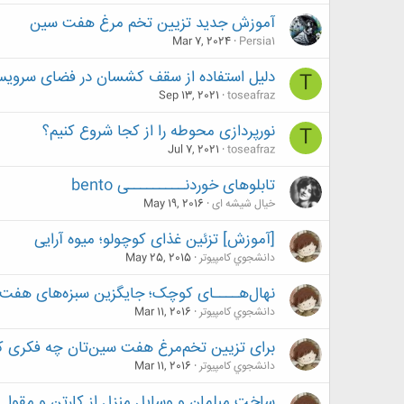
آموزش جدید تزیین تخم مرغ هفت سین
Mar 7, 2024
Persia1
دلیل استفاده از سقف کشسان در فضای سرویس
T
Sep 13, 2021
toseafraz
نورپردازی محوطه را از کجا شروع کنیم؟
T
Jul 7, 2021
toseafraz
تابلوهای خوردنـــــــــی bento
خیال شیشه ای
May 19, 2016
[آموزش] تزئین غذای کوچولو؛ میوه آرایی
دانشجوي كامپيوتر
May 25, 2015
نهال‌هــــای کوچک؛ جایگزین سبزه‌های هفت‌
دانشجوي كامپيوتر
Mar 11, 2016
برای تزیین تخم‌مرغ هفت سین‌تان چه فکری ک
دانشجوي كامپيوتر
Mar 11, 2016
ساخت مبلمان و وسایل منزل از کارتن و مقوا