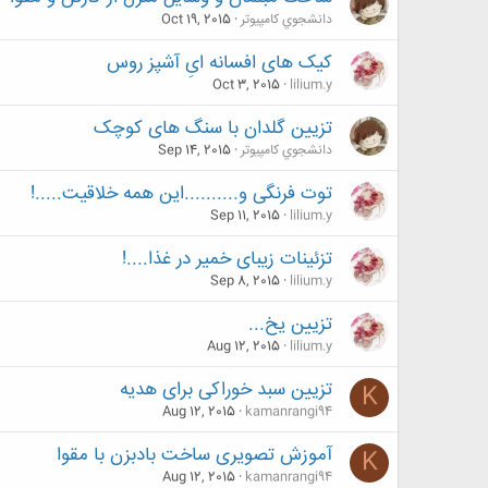
دانشجوي كامپيوتر
Oct 19, 2015
کیک های افسانه ایِ آشپز روس
Oct 3, 2015
lilium.y
تزیین گلدان با سنگ های کوچک
دانشجوي كامپيوتر
Sep 14, 2015
توت فرنگی و..........این همه خلاقیت.....!
Sep 11, 2015
lilium.y
تزئینات زیبای خمیر در غذا....!
Sep 8, 2015
lilium.y
تزیین یخ...
Aug 12, 2015
lilium.y
تزیین سبد خوراکی برای هدیه
K
Aug 12, 2015
kamanrangi94
آموزش تصویری ساخت بادبزن با مقوا
K
Aug 12, 2015
kamanrangi94