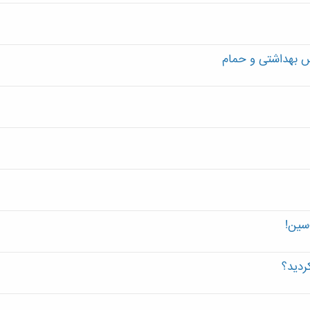
م
 بهداشتی و حمام
سین!
ردید؟