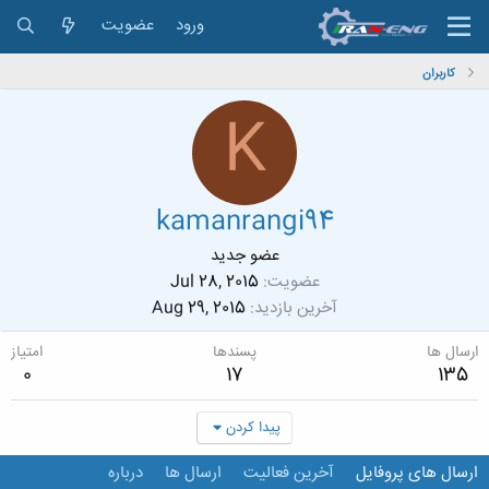
ورود
عضویت
کاربران
K
kamanrangi94
عضو جدید
عضویت
Jul 28, 2015
آخرین بازدید
Aug 29, 2015
ارسال ها
پسندها
امتیاز
0
17
135
پیدا کردن
ارسال های پروفایل
آخرین فعالیت
ارسال ها
درباره