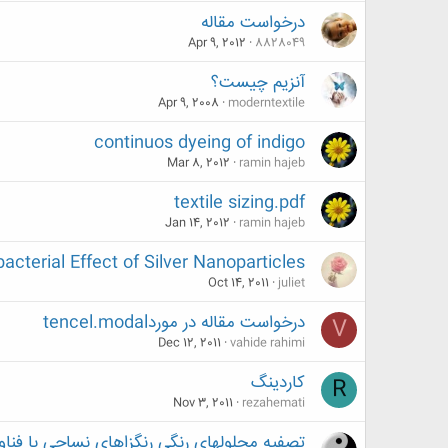
درخواست مقاله
Apr 9, 2012
8828049
آنزيم چيست؟
Apr 9, 2008
moderntextile
continuos dyeing of indigo
Mar 8, 2012
ramin hajeb
textile sizing.pdf
Jan 14, 2012
ramin hajeb
bacterial Effect of Silver Nanoparticles
Oct 14, 2011
juliet
درخواست مقاله در موردtencel.modal
V
Dec 12, 2011
vahide rahimi
کاردینگ
R
Nov 3, 2011
rezahemati
تصفیه محلولهای رنگی رنگزاهای نساجی با فناو