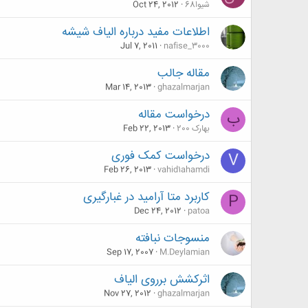
شیوا68
Oct 24, 2012
اطلاعات مفید درباره الیاف شیشه
Jul 7, 2011
nafise_3000
مقاله جالب
Mar 14, 2013
ghazalmarjan
درخواست مقاله
ب
بهارک 200
Feb 22, 2013
درخواست کمک فوری
V
Feb 26, 2013
vahid1ahamdi
کاربرد متا آرامید در غبارگیری
P
Dec 24, 2012
patoa
منسوجات نبافته
Sep 17, 2007
M.Deylamian
اثرکشش برروی الیاف
Nov 27, 2012
ghazalmarjan