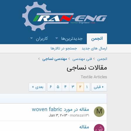
انجمن
جدیدترین‌ها
کاربران
ارسال های جدید
جستجو در تالارها
انجمن
فنی مهندسی
مهندسی نساجی
مقالات نساجی
Textile Articles
قبلی
1
2
3
4
5
6
بعدی
مقاله در مورد woven fabric
M
Jan 3, 2013
morteza1131
مقاله
ش