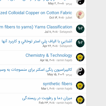
پیرجو
May 2, 2008
ized Colloidal Copper on Cotton Fabric
Oct 14, 2011
juliet
m fibers to yarns) Yarns Classification )
Jul 11, 2011
Setayesh
آشنايي با الياف پلي استر توخالي و کاربرد آنها
Apr 26, 2011
Setayesh
Chemistry & Technology
Apr 15, 2011
ramin hajeb
كاليبراسيون رنگی اسكنر برای منسوجات به وس
پیرجو
May 15, 2009
synthetic fibers
Mar 1, 2011
ramin hajeb
میزان دما و رطوبت در ریسندگی
Feb 23, 2011
ramin hajeb