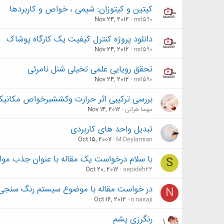
کیتین و کیتوزان: شیمی ، خواص و کاربردها
Nov 24, 2012
mrl590
دانلود پروژه کنترل کیفیت یک کارگاه پوشاک
Nov 24, 2012
mrl590
تحقق رویایی علمی تخیلی شنل نامرئی
Nov 24, 2012
mrl590
بررسی ترکیبی اثر حرارت وکششبرخواص مکانیکی
مهسا هراتی
Nov 14, 2012
تبدیل واحد های کاربردی
Oct 15, 2007
M.Deylamian
با سلام درخواست یک مقاله با عنوان جذب مواد 
S
Oct 20, 2012
sepideh22
در خواست مقاله با موضوع سیستم رنگ سنجی(CIE LAB
N
Oct 16, 2012
n.nasaji
رنگرزی پشم