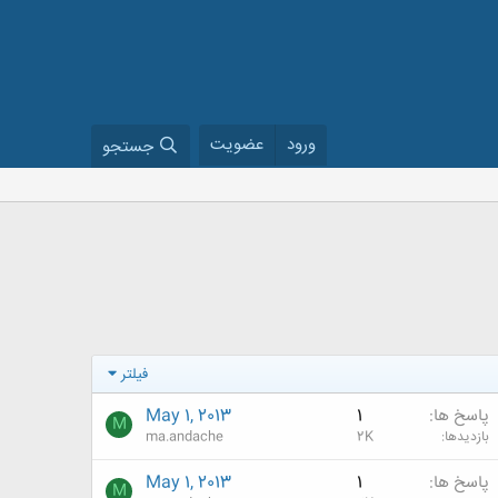
ورود
عضویت
جستجو
فیلتر
پاسخ ها
1
May 1, 2013
M
بازدیدها
2K
ma.andache
پاسخ ها
1
May 1, 2013
M