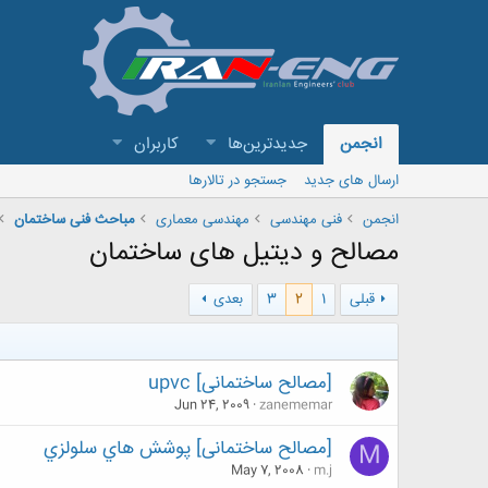
انجمن
جدیدترین‌ها
کاربران
ارسال های جدید
جستجو در تالارها
انجمن
فنی مهندسی
مهندسی معماری
مباحث فنی ساختمان
مصالح و دیتیل های ساختمان
قبلی
1
2
3
بعدی
[مصالح ساختمانی] upvc
Jun 24, 2009
zanememar
[مصالح ساختمانی] پوشش هاي سلولزي
M
May 7, 2008
m.j