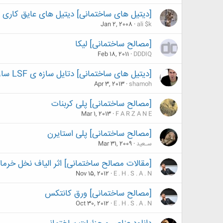
[دیتیل های ساختمانی] دیتیل های عایق کاری
Jan 2, 2008
ali $k
[مصالح ساختمانی] لیکا
Feb 18, 2011
DDDIQ
[دیتیل های ساختمانی] دتایل سازه ی LSF سازه ی خشک یا Dry Wall
Apr 3, 2013
shamoh
[مصالح ساختمانی] پلی کربنات
Mar 1, 2013
F A R Z A N E
[مصالح ساختمانی] پلی استایرن
سـعید
Mar 31, 2009
[مقالات مصالح ساختمانی] اثر الیاف نخل خ
Nov 15, 2012
E . H . S . A . N
[مصالح ساختمانی] ورق کانتکس
Oct 30, 2012
E . H . S . A . N