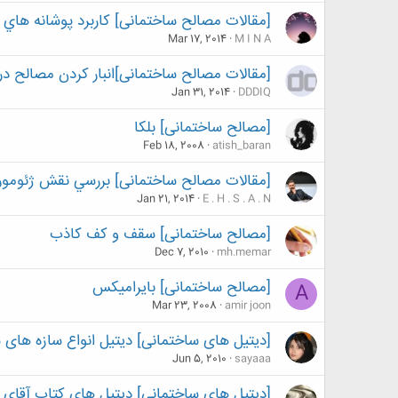
[مقالات مصالح ساختمانی] كاربرد پوشانه هاي ETFE در ساخت پوسته هاي اقليمي و هوشمند
Mar 17, 2014
M I N A
[مقالات مصالح ساختمانی]انبار کردن مصالح در 
Jan 31, 2014
DDDIQ
[مصالح ساختمانی] بلكا
Feb 18, 2008
atish_baran
[مقالات مصالح ساختمانی] بررسي نقش ژئومور
Jan 21, 2014
E . H . S . A . N
[مصالح ساختمانی] سقف و کف کاذب
Dec 7, 2010
mh.memar
[مصالح ساختمانی] بایرامیکس
A
Mar 23, 2008
amir joon
[دیتیل های ساختمانی] دیتیل انواع سازه های 
Jun 5, 2010
sayaaa
[دیتیل های ساختمانی] دیتیل های کتاب آقای