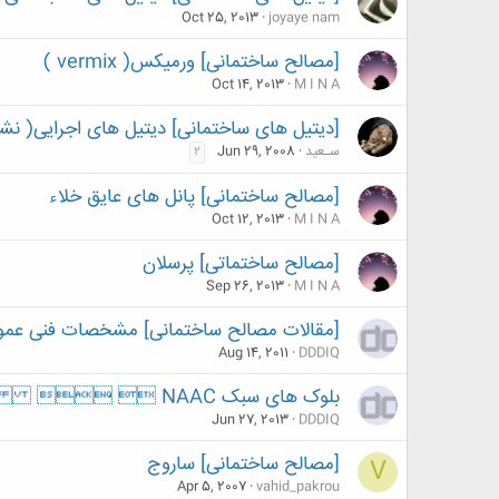
Oct 25, 2013
joyaye nam
[مصالح ساختمانی] ورمیکس( vermix )
Oct 14, 2013
M I N A
[دیتیل های ساختمانی] دیتیل های اجرایی( نشریه 
سـعید
Jun 29, 2008
2
[مصالح ساختمانی] پانل های عایق خلاء
Oct 12, 2013
M I N A
[مصالح ساختماتی] پرسلان
Sep 26, 2013
M I N A
[مقالات مصالح ساختمانی] مشخصات فنی عمو
Aug 14, 2011
DDDIQ
بلوک های سبک NAAC  
Jun 27, 2013
DDDIQ
[مصالح ساختمانی] ساروج
V
Apr 5, 2007
vahid_pakrou