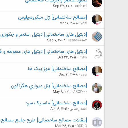
دانلود عناصر و جزئیات ساختمانی
Sep 27, 2012
arch.mi
[مصالح ساختمانی] ژل میکروسیلیس
Mar 7, 2008
yasi
[دیتیل های ساختمانی] دیتیل استخر و جکوزی
Sep 7, 2008
reza556182
[دیتیل های ساختمانی] دیتیل های محوطه و ف
Oct 23, 2011
invtw
[مصالح ساختمانی] موزاییک ها
Dec 19, 2008
yasi
[مصالح ساختمانی] پنل ديواري هگزاگون
May 8, 2011
ARC2000
[مصالح ساختمانی] ماستيک سرد
احمد رحماني
Apr 19, 2011
[مقالات مصالح ساختمانی] طرح جامع مصالح 
Mar 26, 2011
DDDIQ