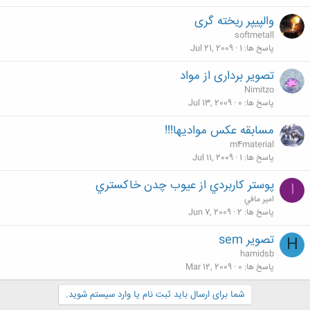
والپیپر ریخته گری
softmetall
پاسخ ها
1
Jul 21, 2009
تصویر برداری از مواد
Nimitzo
پاسخ ها
0
Jul 13, 2009
مسابقه عكس مواديها!!!
m4material
پاسخ ها
1
Jul 11, 2009
پوستر كاربردي از عيوب چدن خاكستري
ا
امير مافي
پاسخ ها
2
Jun 7, 2009
تصویر sem
H
hamidsb
پاسخ ها
0
Mar 12, 2009
شما برای ارسال باید ثبت نام یا وارد سیستم شوید.