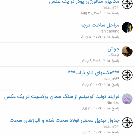
مکانیزم متالورژی پودر در یک عکس
reza_1364
پاسخ ها
1
Aug 30, 2009
مراحل ساخت درجه
iran casting
پاسخ ها
0
Aug 10, 2009
جوش
فرهنگ
پاسخ ها
2
Aug 9, 2009
***عکسهای نانو ذرات***
reza_1364
پاسخ ها
9
Aug 7, 2009
فرآيند توليد آلومينيم از سنگ معدن بوكسيت در یک عکس
Nimitzo
پاسخ ها
0
Jul 29, 2009
جدول تبدیل سختی فولاد سخت شده و آلیاژهای سخت
reza_1364
پاسخ ها
0
Jul 21, 2009