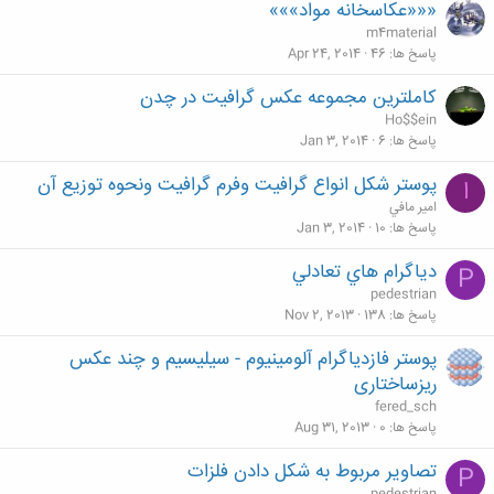
«««عكاسخانه مواد»»»
m4material
پاسخ ها
46
Apr 24, 2014
کاملترین مجموعه عکس گرافیت در چدن
Ho$$ein
پاسخ ها
6
Jan 3, 2014
پوستر شكل انواع گرافيت وفرم گرافيت ونحوه توزيع آن
ا
امير مافي
پاسخ ها
10
Jan 3, 2014
دياگرام هاي تعادلي
P
pedestrian
پاسخ ها
138
Nov 2, 2013
پوستر فازدیاگرام آلومینیوم - سیلیسیم و چند عکس
ریزساختاری
fered_sch
پاسخ ها
0
Aug 31, 2013
تصاوير مربوط به شكل دادن فلزات
P