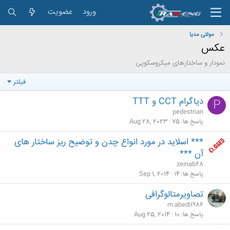
ورود
عضویت
مولتی مدیا
عکس
نمودار و ساختارهای میکروسکوپی
فیلتر
دیاگرام CCT و TTT
P
pedestrian
پاسخ ها
75
Aug 28, 2023
*** اسلاید در مورد انواع چدن و توضیح ریز ساختار های
آن ***
zeinab68
پاسخ ها
14
Sep 1, 2014
تصاویرمتالوگرافی
m.abedi1986
پاسخ ها
10
Aug 25, 2014