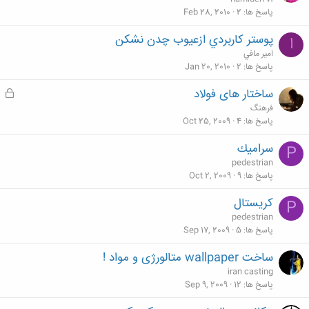
پاسخ ها
2
Feb 28, 2010
پوستر كاربردي ازعيوب چدن نشكن
ا
امير مافي
پاسخ ها
2
Jan 20, 2010
ساختار های فولاد
ق
ف
فرهنگ
ل
پاسخ ها
4
Oct 25, 2009
ش
سراميك
P
د
pedestrian
ه
پاسخ ها
9
Oct 2, 2009
كريستال
P
pedestrian
پاسخ ها
5
Sep 17, 2009
ساخت wallpaper متالورژی و مواد !
iran casting
پاسخ ها
12
Sep 9, 2009