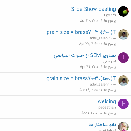
Slide Show casting
ugy-131
پاسخ ها
1
Jul 30, 2010
grain size = brass70-30(600)T
adel_salehi2000
پاسخ ها
0
Apr 30, 2010
تصاوير SEM از حفرات انقباضي
ا
امير مافي
پاسخ ها
1
Apr 29, 2010
grain size = brass70-30(500)T
adel_salehi2000
پاسخ ها
0
Apr 29, 2010
welding
P
pedestrian
پاسخ ها
8
Apr 1, 2010
نانو ساختار ها
hamideh vf