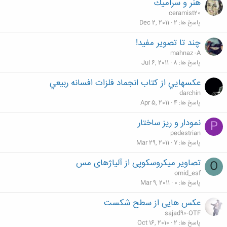
هنر و سراميك
ceramist20
پاسخ ها
2
Dec 2, 2011
چند تا تصویر مفید!
mahnaz -A
پاسخ ها
8
Jul 6, 2011
عكسهايي از كتاب انجماد فلزات افسانه ربيعي
darchin
پاسخ ها
4
Apr 5, 2011
نمودار و ريز ساختار
P
pedestrian
پاسخ ها
7
Mar 29, 2011
تصاویر میکروسکوپی از آلیاژھای مس
O
omid_esf
پاسخ ها
0
Mar 9, 2011
عکس هایی از سطح شکست
sajad90-OTF
پاسخ ها
2
Oct 16, 2010