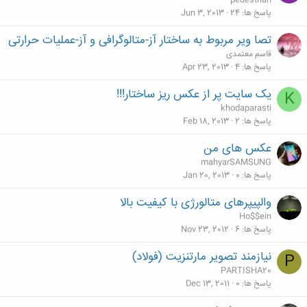
pedestrian
پاسخ ها
24
Jun 3, 2013
تصا ویر مربوط به ساختار آز-متالوگرافی و آز-عملیات حرارتی
قاسم معتمدی
پاسخ ها
4
Apr 23, 2013
یک سایت پر از عکس ریز ساختار!!!
K
khodaparasti
پاسخ ها
2
Feb 18, 2013
عکس های من
mahyarSAMSUNG
پاسخ ها
0
Jan 20, 2013
والپیپرهای متالورژی با کیفیت بالا
Ho$$ein
پاسخ ها
6
Nov 23, 2012
نیازمند تصویر مارتنزیت (فولاد)
P
PARTISHA20
پاسخ ها
0
Dec 13, 2011