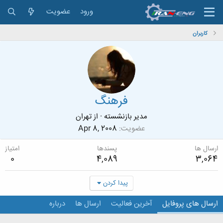
ورود
عضویت
کاربران
فرهنگ
مدیر بازنشسته
·
از
تهران
عضویت
Apr 8, 2008
ارسال ها
پسندها
امتیاز
0
4,089
3,064
پیدا کردن
ارسال های پروفایل
آخرین فعالیت
ارسال ها
درباره