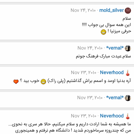
Nov 24, 2010
mold_silver
M
سلام
این همه سوال بی جواب !!!!
حرفی میزنیا !
Nov 24, 2010
*vernal*
سلام.عیدت مبارک فرهنگ جونم
Nov 23, 2010
Neverhood
آره بدنیا اومد و اسمم براش گذاشتیم (پلی راک)
خوب بید ؟
Nov 23, 2010
*vernal*
Nov 23, 2010
Neverhood
ما همیشه به شما ارادت داریم و سلام میکنیم، حالا هر سری به نحوی...
من که چندروزه سرماخوردم شدید ! دانشگاه هم نرفتم و همینجوری