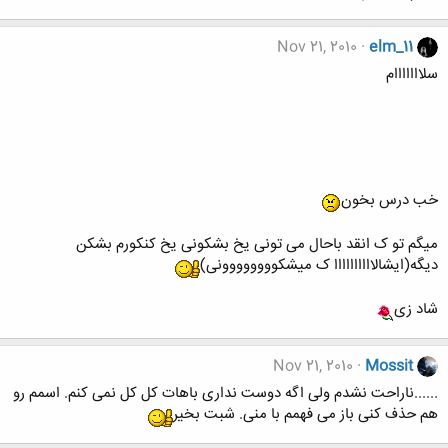
Nov 21, 2010
elm_11
سلااااااام
خب درس بخون
میگم تو ک انقد باحال می تونی یخ بشکونی یخ کنکورم بشکن
دیگه(ایشالاااااااااا ک میشکوووووووونی)
شاد زی
Nov 21, 2010
Mossit
......ناراحت نشدم ولی اگه دوست نداری باهات کل کل نمی کنم. اسمم رو
هم حذف کنی باز می فهمم با منی. شبت بخیر