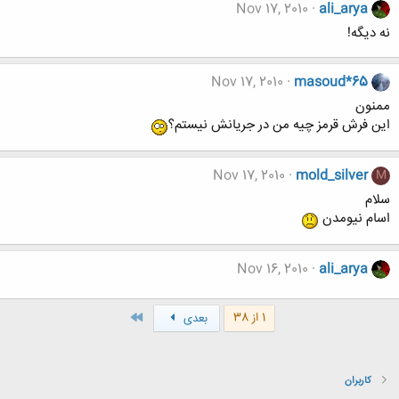
Nov 17, 2010
ali_arya
نه دیگه!
Nov 17, 2010
masoud*65
ممنون
این فرش قرمز چیه من در جریانش نیستم؟
Nov 17, 2010
mold_silver
M
سلام
اسام نیومدن
Nov 16, 2010
ali_arya
آخر
1 از 38
بعدی
کاربران