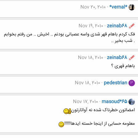
Nov 20, 2010
*vernal*
Nov 19, 2010
zeinab68
فک کردم باهام قهر شدی واسه عصبانی بودنم .. اخیش .. من رفتم بخوابم
. شب بخیر ..
Nov 18, 2010
zeinab68
باهام قهری ؟
Nov 18, 2010
pedestrian
P
Nov 17, 2010
masoud*65
امضاتون خطرناک شده نه آواتارتون
معلومه حسابی از اینجا خسته ایدها!!!!!