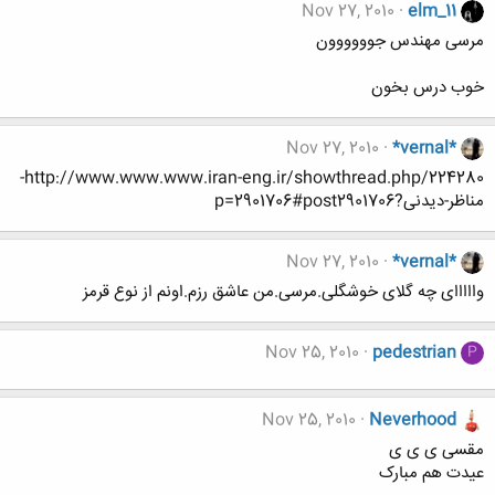
Nov 27, 2010
elm_11
مرسی مهندس جوووووون
خوب درس بخون
Nov 27, 2010
*vernal*
http://www.www.www.iran-eng.ir/showthread.php/224280-
مناظر-دیدنی?p=2901706#post2901706
Nov 27, 2010
*vernal*
وااااای چه گلای خوشگلی.مرسی.من عاشق رزم.اونم از نوع قرمز
Nov 25, 2010
pedestrian
P
Nov 25, 2010
Neverhood
مقسی ی ی ی
عیدت هم مبارک