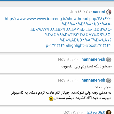
Jun 18, 2011
sacred
http://www.www.www.iran-eng.ir/showthread.php/280622-
%D9%88%D9%82%D8%AA-
%D8%A7%D8%B6%D8%A7%D9%81%DB%8C-
%D8%A8%D8%B1%D8%A7%DB%8C-
%D8%AE%D8%AF%D8%A7?
p=3714644&highlight=#post3714644
Nov 16, 2010
hannaneh-sh
حدشو دیگه نمیدونم ولی اینجوریه!
Nov 16, 2010
hannaneh-sh
سلام سجاد
یه مدتی رفتم ولی نتونستم، چیکار کنم عادت کردم دیگه، یه کامپیوتر
میبینم ناخودآگاه کشیده میشم سمتش
تنهاترين تنها
Oct 27, 2010