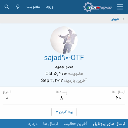
ورود
عضویت
کاربران
sajad90-OTF
عضو جدید
عضویت
Oct 16, 2010
آخرین بازدید
Sep 4, 2012
ارسال ها
پسندها
امتیاز
0
8
20
پیدا کردن
ارسال های پروفایل
آخرین فعالیت
ارسال ها
درباره