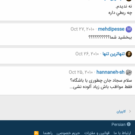
نه نديدم.
چه ربطي داره
Oct 27, 2010
mehdipesse
M
ببخشيد شما؟؟؟؟؟؟؟؟؟؟
تنهاترين تنها
Oct 26, 2010
Oct 25, 2010
hannaneh-sh
سلام سجاد جان چطوری با باشگاه؟
فقط مواظب باش زیاد آلوده نشی...
کاربران
Persian
ارتباط با ما
قوانین و مقرّرات
حریم خصوصی
راهنما
R