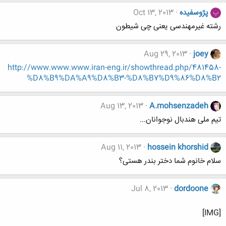
پژوسفیده
Oct 13, 2013
پ
رشته غیرمهندسی یعنی چی شیطون
Aug 29, 2013
joey
http://www.www.www.iran-eng.ir/showthread.php/481458-
%D8%B9%DA%A9%D8%B3-%D8%B7%D9%86%D8%B2
Aug 13, 2013
A.mohsenzadeh
تیم ملی هندبال نوجوانان...
Aug 11, 2013
hossein khorshid
سلام خانوم شما دختر بندر هستی؟
Jul 8, 2013
dordoone
[IMG]