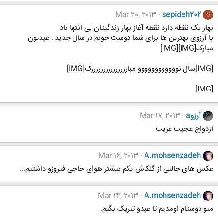
Mar 20, 2013
sepideh202
S
​بهار یک نقطه دارد نقطه آغاز بهار زندگیتان بی انتها باد
با آرزوی بهترین ها برای شما دوست خوبم در سال جدید.. عیدتون
مبارک[IMG][IMG]
[IMG]سال نوووووووووووو مبارررررررررررررررک[IMG]
[IMG]
آرزوa
Mar 17, 2013
ازدواج عجیب غریب
Mar 16, 2013
A.mohsenzadeh
عکس های جالبی از گلکاش یکم بیشتر هوای حاجی فیروزو داشتیم...
Mar 14, 2013
A.mohsenzadeh
منو دوستام اومدیم تا عیدو تبریک بگیم.