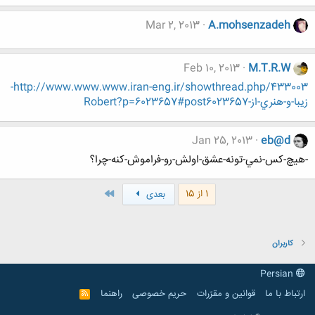
Mar 2, 2013
A.mohsenzadeh
Feb 10, 2013
M.T.R.W
http://www.www.www.iran-eng.ir/showthread.php/433003-
زيبا-و-هنري-از-Robert?p=6023657#post6023657
Jan 25, 2013
eb@d
-هيچ-كس-نمي-تونه-عشق-اولش-رو-فراموش-كنه-چرا؟
آخر
1 از 15
بعدی
کاربران
Persian
ارتباط با ما
قوانین و مقرّرات
حریم خصوصی
راهنما
R
S
S