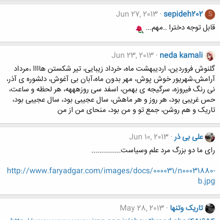
Jun 27, 2013
sepideh202
S
قابل توجه دخترا ..مهم...
Jun 23, 2013
neda kamali
گلنوش فروردین، اردیبهشت ماه، خرداد زیبایی، تیر شکستن هاااا ،مرداد
آرامش،شهریور خوش پوش، مهر بدون ماه،آبان بی آغوش، دلشوره ی آذر،
نی رنگ فیروزه، سرگیجه ی بهمن، اسفد سی روزهههه، هر لحظه و ساعت،
حس غریبی بود، هر روز و هر ماهش، سال عجیبی بود، سال عجیبی بود،
تاریک و هم روشن، جمع تو و من بود، منحای من از من
علی بی ذر
Jun 10, 2013
رای ما دو بزرگ مرد علم وسیاست...............
http://www.faryadgar.com/images/docs/000031/n00031880-
b.jpg
تاریک وتنها
May 28, 2013