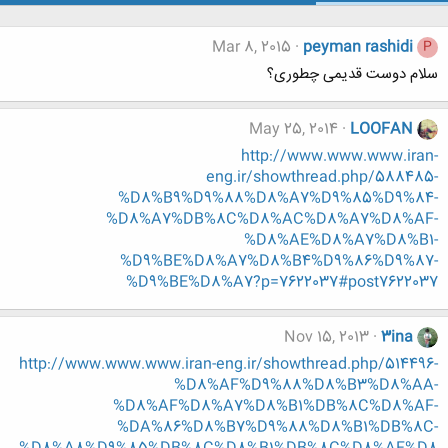
Mar 8, 2015
peyman rashidi
P
سلام دوست قدیمی چطوری؟
May 25, 2014
LOOFAN
http://www.www.www.iran-
eng.ir/showthread.php/588485-
%D8%B9%D9%88%D8%A7%D9%85%D9%84-
%D8%A7%DB%8C%D8%AC%D8%A7%D8%AF-
%D8%AE%D8%A7%D8%B1-
%D9%BE%D8%A7%D8%B4%D9%86%D9%87-
%D9%BE%D8%A7?p=7622037#post7622037
Nov 15, 2013
3ina
http://www.www.www.iran-eng.ir/showthread.php/514496-
%D8%AF%D9%88%D8%B3%D8%AA-
%D8%AF%D8%A7%D8%B1%DB%8C%D8%AF-
%DA%86%D8%B7%D9%88%D8%B1%DB%8C-