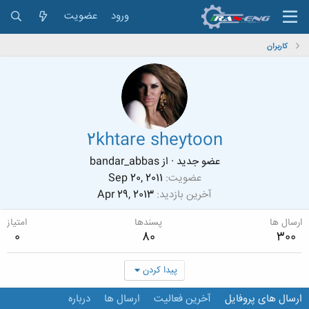
ورود
عضویت
کاربران
2khtare sheytoon
عضو جدید
·
از
bandar_abbas
عضویت
Sep 20, 2011
آخرین بازدید
Apr 29, 2013
ارسال ها
پسندها
امتیاز
0
80
300
پیدا کردن
ارسال های پروفایل
آخرین فعالیت
ارسال ها
درباره