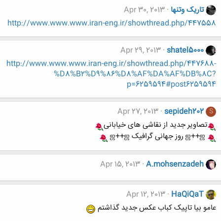
تاریک وتنها
Apr 30, 2013
http://www.www.www.iran-eng.ir/showthread.php/447558
Apr 29, 2013
shatel5000
http://www.www.www.iran-eng.ir/showthread.php/447688-
%D8%B2%D9%86%D8%AF%DA%AF%DB%8C?
p=6259594#post6259594
Apr 27, 2013
sepideh202
S
تصاویر جدید از نقاشی های خیابانی
ஜ++ஜ روز جهانی گرافیک ஜ++ஜ
Apr 15, 2013
A.mohsenzadeh
Apr 12, 2013
HaQiQaT
عامو بیا تاپیک کباب عکس جدید گذاشتم