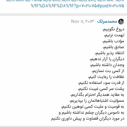
%D8%A8%D9%85%DB%8C%D8%B1%DB%8C%D8%AF%D8
%9F%D8%9F%D8%9F?p=7021075#post7021075
محمدسرلک
Nov 11, 2013
ﺩﺭﻭﻍ ﻧﮕﻮﯾﯿﻢ،
ﺗﻬﻤﺖ ﻧﺰﻧﯿﻢ،
ﻣﺆﺩﺏ ﺑﺎﺷﯿﻢ،
ﺻﺎﺩﻕ ﺑﺎﺷﯿﻢ،
ﺍﻧﺘﻘﺎﺩ ﭘﺬﯾﺮ ﺑﺎﺷﯿﻢ،
ﺩﯾﮕﺮﺍﻥ ﺭﺍ ﺁﺯﺍﺭ ﻧﺪﻫﯿﻢ،
ﻭﺟﺪﺍﻥ ﺩﺍﺷﺘﻪ ﺑﺎﺷﯿﻢ،
ﺍﺯ ﮐﺴﯽ ﺑﺖ ﻧﺴﺎﺯﯾﻢ،
ﻧﻈﺎﻓﺖ ﺭﺍ ﺭﻋﺎﯾﺖ ﮐﻨﯿﻢ،
ﺍﺯ ﻗﺪﺭﺕ ﺳﻮﺀ ﺍﺳﺘﻔﺎﺩﻩ ﻧﮑﻨﯿﻢ،
ﭘﺸﺖ ﺳﺮ ﮐﺴﯽ ﻏﯿﺒﺖ ﻧﮑﻨﯿﻢ،
ﺑﻪ ﻋﻘﺎﯾﺪ ﻫﻤﺪﯾﮕﺮ ﺍﺣﺘﺮﺍﻡ ﺑﮕﺬﺍﺭﯾﻢ،
ﻣﺴﺆﻟﯿﺖ ﺍﺷﺘﺒﺎﻫﺎﺗﻤﺎﻥ ﺭﺍ ﺑﭙﺬﯾﺮﯾﻢ،
ﺑﻪ ﻗﻮﻣﯿﺖ ﻭ ﻣﻠﯿﺖ ﮐﺴﯽ ﺗﻮﻫﯿﻦ ﻧﮑﻨﯿﻢ،
ﺑﻪ ﻧﺎﻣﻮﺱ ﺩﯾﮕﺮﺍﻥ ﭼﺸﻢ ﻧﺪﺍﺷﺘﻪ ﺑﺎﺷﯿﻢ ﻭ
ﺩﺭ ﻣﻮﺭﺩ ﺩﯾﮕﺮﺍﻥ ﻗﻀﺎﻭﺕ ﻭ ﭘﯿﺶ ﺩﺍﻭﺭﯼ ﻧﮑﻨﯿﻢ