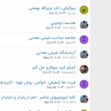
بیوگرافی دکتر عزیزالله بهشتی
م
مرادی1
Jun 18, 2013
هندسه دوجيني
Jun 2, 2012
S H i M A
خلاصه مباحث شیمی معدنی
Z
Oct 24, 2013
zero23
آزمایشگاه شیمی معدنی
May 22, 2012
S H i M A
کمکم کنید سوالارو حل کنم
Oct 22, 2013
hossein D
فریت ها (معرفی- خواص- روش نهیه - کاربردها
Z
Sep 15, 2013
zero23
کلیه ایزوتوپهای عناصر - اعم از پایدار و ناپایدار
Apr 28, 2012
S H i M A