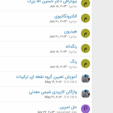
بیوگرافی دكتر حسین آقا بزرگ
م
مرادی1
Jun 18, 2013
الکترونگاتیوی
م
مرادی1
Jun 20, 2013
هیدرون
م
مرادی1
Jun 20, 2013
رنگدانه
م
مرادی1
Jun 18, 2013
رنگ
م
مرادی1
Jun 18, 2013
آموزش تعیین گروه نقطه ای ترکیبات
May 19, 2012
S H i M A
واژگان کاربردی شیمی معدنی
May 21, 2012
S H i M A
حل تمرین
P
Apr 22, 2013
pasargad_iran