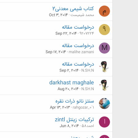
کتاب شیمی معدنی2
م
محمد شیمیست
Oct 3, 2014
درخواست مقاله
9
Sep 22, 2014
9207224
درخواست مقاله
M
Sep 17, 2014
malihe zamani
درخواست مقاله
Sep 2, 2014
N.SH.N
darkhast maghale
Aug 20, 2014
N.SH.N
سنتز نانو ذرات نقره
Apr 13, 2013
rahgozar_0`1
ترکیبات زینتل zintl
ا
احمد58
Jun 8, 2014