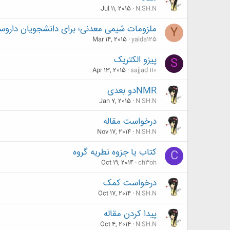
Jul 11, 2015
N.SH.N
ملزومات شیمی معدنی؛ برای دانشجویان داروسا
Y
Mar 14, 2015
yalda125
پیزو الکتریک
S
Apr 13, 2015
sajjad 110
NMRدو بعدی
Jan 7, 2015
N.SH.N
درخواست مقاله
Nov 17, 2014
N.SH.N
کتاب یا جزوه نطریه گروه
C
Oct 19, 2014
ch3oh
درخواست کمک
Oct 17, 2014
N.SH.N
پیدا کردن مقاله
Oct 4, 2014
N.SH.N