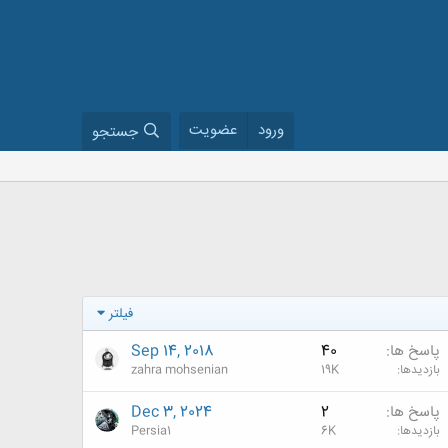
ورود
عضویت
جستجو
فیلتر
پاسخ ها
40
Sep 14, 2018
بازدیدها
19K
zahra mohsenian
پاسخ ها
2
Dec 3, 2024
بازدیدها
6K
Persia1