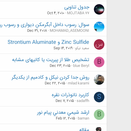
جدول تناوبی
Oct 4, 2010
MOJTABA 77
سوال: رسوب داخل آبگرمکنِ دیواری و رسوب
Dec 31, 2018
MOHAMAD_ASEMOONI
Zinc Sulfide و Strontium Aluminate
س
سعید نیکو
Sep 14, 2019
تشخیص طلا از پیریت یا کانیهای مشابه
B
Dec 23, 2015
blue Beryl
روش جدا کردن نیکل و کادمیم از یکدیگر
Dec 22, 2015
milad karami
کاربرد نانوذرات نقره
S
Dec 7, 2015
sadaffh
ارشد شيمي معدني پيام نور
B
Feb 12, 2015
baman
مقاله