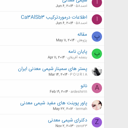
شیمی معدنی
ا
احمد58
Jun 6, 2014
اطلاعات درموردترکیب Ca3AlSb3
ا
احمد58
Jun 6, 2014
مقاله
پ
پژوهان
May 11, 2014
پایان نامه
ب
بنفشه آفریقای
Apr 11, 2014
پستر های سمینار شیمی معدنی ایران
Mar 14, 2014
P O U R I A
نانو
A
Feb 19, 2014
ardeshir111
پاور پوینت های مفید شیمی معدنی
May 22, 2012
termah
دکترای شیمی معدنی
Z
Nov 2, 2013
zero23