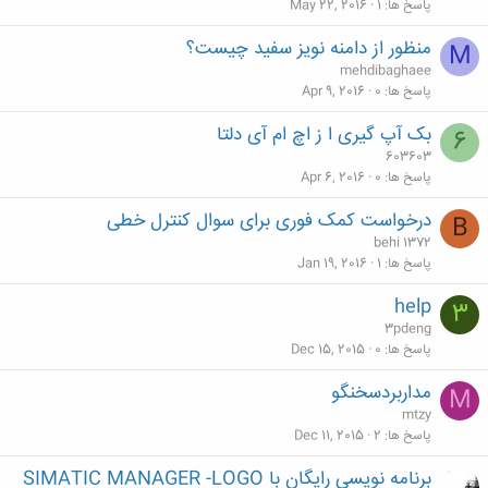
پاسخ ها
1
May 22, 2016
منظور از دامنه نویز سفید چیست؟
M
mehdibaghaee
پاسخ ها
0
Apr 9, 2016
بک آپ گیری ا ز اچ ام آی دلتا
6
603603
پاسخ ها
0
Apr 6, 2016
درخواست کمک فوری برای سوال کنترل خطی
B
behi 1372
پاسخ ها
1
Jan 19, 2016
help
3
3pdeng
پاسخ ها
0
Dec 15, 2015
مداربردسخنگو
M
mtzy
پاسخ ها
2
Dec 11, 2015
برنامه نویسی رایگان با SIMATIC MANAGER -LOGO