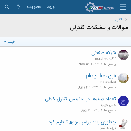
ورود
عضویت
كنترل
سوالات و مشكلات كنترلی
فیلتر
شبکه صنعتی
morshedlo63
پاسخ ها
1
Nov 16, 2024
فرق dcs و plc
miladzizo
پاسخ ها
4
Jul 24, 2023
تعداد صفرها در ماتریس کنترل خطی
ح
حس خوب
پاسخ ها
1
Dec 7, 2021
چطوری باید پرشر سویچ تنظیم کرد
کریم هاشمی