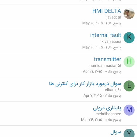
HMI DELTA
javadctrl
پاسخ ها
1
May 10, 2015
internal fault
K
kiyan abasi
پاسخ ها
1
May 10, 2015
transmitter
H
hamidahmadian51
پاسخ ها
0
Apr 21, 2015
سوال درمورد بازار کار برای کنترلی ها
E
elham_90
پاسخ ها
3
Apr 7, 2015
پایداری درونی
M
mehdibaghaee
پاسخ ها
0
Mar 24, 2015
سوال
Y