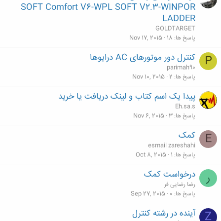
SOFT Comfort V6-WPL SOFT V2.3-WINPOR
LADDER
GOLDTARGET
پاسخ ها
18
Nov 17, 2015
کنترل دور موتورهای AC درایوها
P
parimah90
پاسخ ها
2
Nov 10, 2015
پیدا یک اسم کتاب و لینک دریافت یا خرید
Eh.sa.s
پاسخ ها
3
Nov 6, 2015
کمک
E
esmail zareshahi
پاسخ ها
1
Oct 8, 2015
درخواست کمک
ر
رضا رضایی فر
پاسخ ها
0
Sep 27, 2015
آینده در رشته کنترل
Z