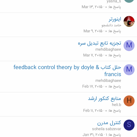
yasna_s
پاسخ ها
0
Mar 13, 2015
اینورتر
حامد دانشجو
پاسخ ها
0
Mar 9, 2015
تجزیه تابع تبدیل سره
M
mehdibaghaee
پاسخ ها
0
Mar 7, 2015
حلل کتاب feedback control theory by doyle &
M
francis
mehdibaghaee
پاسخ ها
0
Feb 17, 2015
منابع کنکور ارشد
H
heli.b
پاسخ ها
0
Feb 11, 2015
کنترل مدرن
S
soheila sabzevar
پاسخ ها
1
Jan 31, 2015