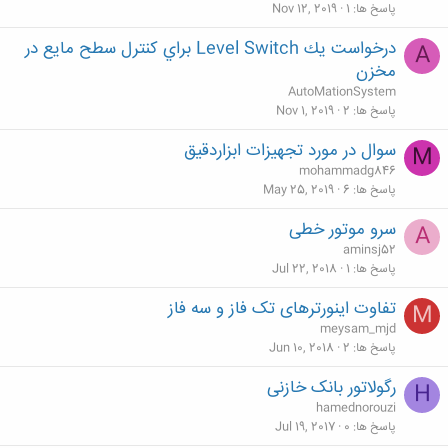
پاسخ ها
1
Nov 12, 2019
درخواست يك Level Switch براي كنترل سطح مايع در
A
مخزن
AutoMationSystem
پاسخ ها
2
Nov 1, 2019
سوال در مورد تجهیزات ابزاردقیق
M
mohammadg846
پاسخ ها
6
May 25, 2019
سرو موتور خطی
A
aminsj52
پاسخ ها
1
Jul 22, 2018
تفاوت اینورترهای تک فاز و سه فاز
M
meysam_mjd
پاسخ ها
2
Jun 10, 2018
رگولاتور بانک خازنی
H
hamednorouzi
پاسخ ها
0
Jul 19, 2017