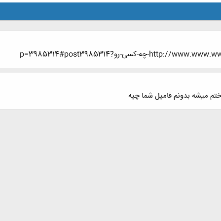
-کسی-رو?p=3985314#post3985314
ختم میشه بدونم فامیل شما چیه