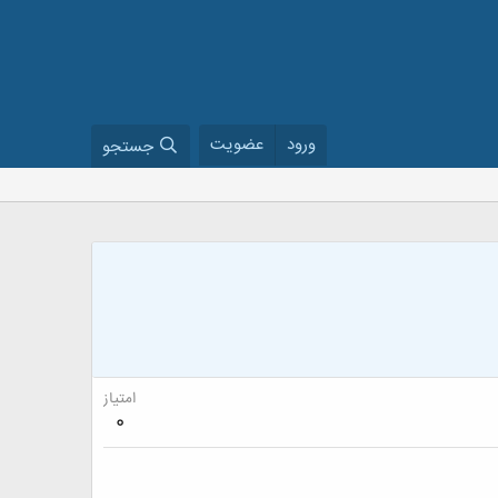
ورود
عضویت
جستجو
امتیاز
0