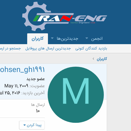
انجمن
جدیدترین‌ها
کاربران
بازدید کنندگان کنونی
جدیدترین ارسال های پروفایل
جستجو در ارس
کاربران
ohsen_gh1991
M
عضو جدید
عضویت
May 11, 2009
آخرین بازدید
ul 25, 2016
ارسال ها
10
پیدا کردن