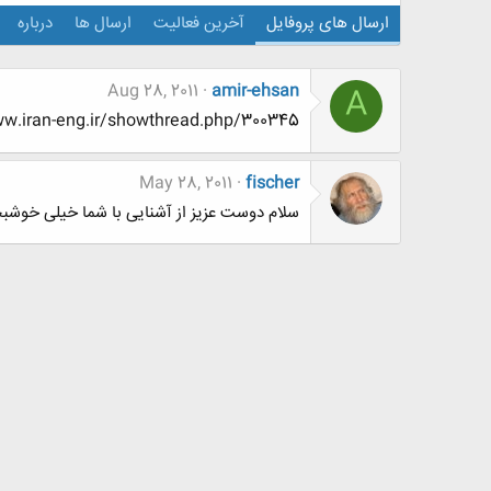
ارسال های پروفایل
آخرین فعالیت
ارسال ها
درباره
Aug 28, 2011
amir-ehsan
A
http://www.www.www.iran-eng.ir/showthread.php/300345-چه
May 28, 2011
fischer
سلام دوست عزیز از آشنایی با شما خیلی خوشب