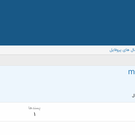
ال های پروفایل
m
J
پسندها
1