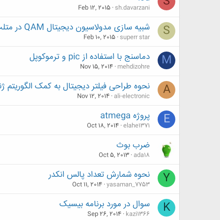
S
Feb 12, 2015
sh.davarzani
شبیه سازی مدولاسیون دیجیتال QAM در متلب
S
Feb 10, 2015
superr star
دماسنج با استفاده از pic و ترموکوپل
M
Nov 15, 2014
mehdizohre
نحوه طراحی فیلتر دیجیتال به کمک الگوریتم ژ
A
Nov 12, 2014
ali-electronic
پروژه atmega
E
Oct 18, 2014
elahe1371
ضرب بوث
Oct 5, 2013
ada18
نحوه شمارش تعداد پالس انکدر
Y
Oct 11, 2014
yasaman_7753
سوال در مورد برنامه بیسیک
K
Sep 26, 2014
kazi1366