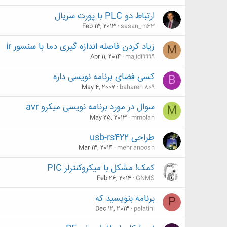
ارتباط دو PLC با پورت سریال
Feb 13, 2013
sasan_m63
زیاد کردن فاصله اندازه گیری دما با سنسور ir
M
Apr 11, 2014
majidi9999
کسی فضای برنامه نویسی داره
B
May 4, 2007
bahareh 809
سوال در مورد برنامه نویسی میکرو avr
M
May 25, 2013
mmolah
طراحی usb-rs422
Mar 13, 2014
mehr anoosh
کمک! مشکل با میکروکنترلر PIC
Feb 26, 2014
GNMS
برنامه بنویسید که
P
Dec 12, 2013
pelatini