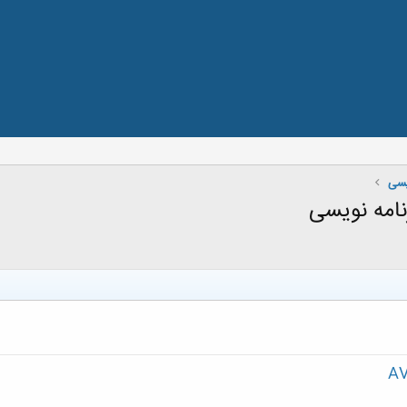
یسی
امه نویسی