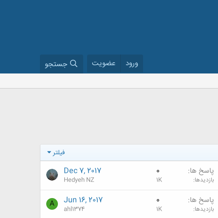
ورود
عضویت
جستجو
فیلتر
پاسخ ها
0
Dec 7, 2017
بازدیدها
1K
Hedyeh NZ
پاسخ ها
0
Jun 16, 2017
A
بازدیدها
1K
ahl1374