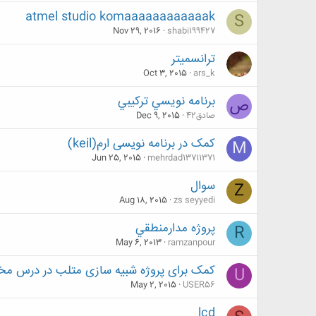
atmel studio komaaaaaaaaaaaak
S
Nov 29, 2016
shabi199427
ترانسمیتر
Oct 3, 2015
ars_k
برنامه نويسي تركيبي
ص
صادق42
Dec 9, 2015
کمک در برنامه نویسی ارم(keil)
M
Jun 25, 2015
mehrdad13711371
سوال
Z
Aug 18, 2015
zs seyyedi
پروژه مدارمنطقي
R
May 6, 2013
ramzanpour
کمک برای پروژه شبیه سازی متلب در درس مخا
U
May 2, 2015
USER56
lcd