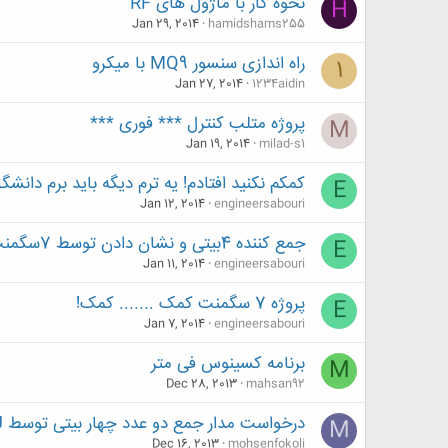
نحوۀ کار با ماژول های RF
H
Jan 29, 2014
hamidshams255
راه اندازی سنسور MQ9 با میکرو
1
Jan 27, 2014
1234aidin
پروژه متلب کنترل *** فوری ***
M
Jan 19, 2014
milad-s1
کمکم نکنید افتادم! یه ترم دیگه باید برم دانشگاه!!!!!!!!
E
Jan 12, 2014
engineersabouri
جمع کننده 4بیتی و نشان دادن توسط 7سگمنت کاتد مشترک
E
Jan 11, 2014
engineersabouri
پروژه 7 سگمنت کمک ....... کمک!
E
Jan 7, 2014
engineersabouri
برنامه کسینوس فی متر
M
Dec 28, 2013
mahsan92
درخواست مدار جمع دو عدد چهار بیتی توسط ALU
M
Dec 16, 2013
mohsenfokoli