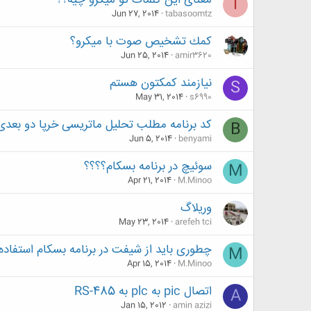
معنای این کلمات تو میکرو چیه؟؟
T
Jun 27, 2014
tabasoomtz
كمك تشخيص صوت با ميكرو؟
Jun 25, 2014
amir3620
نیازمند کمکتون هستم
S
May 31, 2014
s6990
کد برنامه مطلب تحلیل ماتریسی خرپا دو بعدی
B
Jun 5, 2014
benyami
سوئیچ در برنامه بسکام؟؟؟؟
M
Apr 21, 2014
M.Minoo
وریلاگ
May 23, 2014
arefeh tci
چطوری باید از شیفت در برنامه بسکام استفاده
M
Apr 15, 2014
M.Minoo
اتصال pic به plc به RS-485
A
Jan 15, 2012
amin azizi