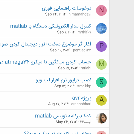
درخوسات راهنمایی فوری
N
Sep 24, 2014
nimamahdavi
کنترل مدار الکترونیکی دستگاه با matlab
Sep 1, 2014
mrtklf07
آغاز گر موضوع سخت افزار دیجیتال کردن صوت
P
Sep 20, 2014
pontiac132
حساب کردن میانگین با میکرو atmega32 در بسکام
M
Sep 15, 2014
mriahi
نصب درایور نرم افزار لب ویو
S
Sep 13, 2014
smr-khp
پروژه avr
A
Aug 20, 2014
arashabhari
کمک.برنامه نویسی matlab
تبسم44
May 26, 2012