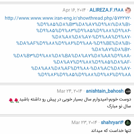
Apr 16, 2014
ALIREZA.F.1988
http://www.www.www.iran-eng.ir/showthread.php/572272-
%D9%85%D8%B3%D8%A7%D9%81%D8%B1-
%D9%85%D9%83%D9%85%D9%88%D9%86-
%D8%A8%D8%A7-%D9%8A%D9%87-
%DA%AF%D9%88%D9%86%D9%8A-%D9%BE%D8%B1-
%D8%A7%D8%B2-
%D8%B3%D9%88%D8%BA%D8%A7%D8%AA%D9%8A-
%D8%A7%D9%88%D9%85%D8%AF-
%D8%A8%D8%AF%D9%88-%D8%AC%D8%A7-
%D9%86%D9%85%D9%88%D9%86%D9%8A
Mar 24, 2014
anishtain_bahosh
دوست خوبم-امیدوارم سال بسیار خوبی در پیش رو داشته باشید
سال نو مبارک
Mar 23, 2014
shahryar14
تنها خداست که میداند