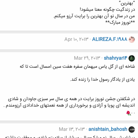
“بهترین”
در زندگیت چگونه معنا میشود!
من در سال نو آن بهترین را برایت آرزو میکنم.
**نوروز مبارک**
Apr 10, 2013
ALIREZA.F.1988
Mar 29, 2013
shahryar14
شاخه ای از گل یاس میهمان سفره هفت سین امسال است تا که
یادی از یادگار رسول خدا را زنده کند.
در شکفتن جشن نوروز برایت در همه ی سال سر سبزی جاودان و شادی
اندیشه ای پویا و آزادی و برخورداری از همه نعمتهای خدادادی آرزومندم .
. .
Mar 13, 2013
anishtain_bahosh
پیشاپیش سال نو مبارک-سالی سرشار از سلامت- شادی و موفقیت داشته