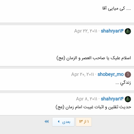
.... کی میایی آقا
Apr 22, 2011
shahryar14
اسلام علیک یا صاحب العصر و الزمان (عج)
Apr 20, 2011
shobeyr_mo
S
زندگي ...
Apr 8, 2011
shahryar14
حدیث ثقلین و اثبات غیبت امام زمان (عج)
آخر
1 از 13
بعدی