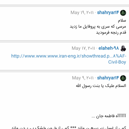
May 19, 2011
shahryar14
سلام
مرسی که سری به پروفایل ما زدید
قدم رنجه فرمودید
May 17, 2011
elaheh-98
http://www.www.www.iran-eng.ir/showthread.p...8%AF-
Civil-Boy
May 9, 2011
shahryar14
السلام علیک یا بنت رسول الله
آآآآآآه فاطمه جان ...
کمی از غسل زیر پیرهـن ماند *** کمی از خـون خشک بـر بـدن ماند