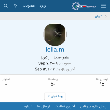
ورود
عضویت
کاربران
leila.m
عضو جدید
·
از
تبریز
عضویت
Sep 7, 2008
آخرین بازدید
Sep 12, 2017
ارسال ها
پسندها
امتیاز
0
50
95
پیدا کردن
ارسال های پروفایل
آخرین فعالیت
ارسال ها
درباره