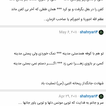
کفن را در بغل بگرفت و بو کرد *** همان طفلی که آخر بی کفن ماند
عظم الله اجورنا و اجورکم یا صاحب الزمان...
May 6, 2011
shahryar14
تو هم با کوفه همدستی مدینه *** نمک خوردی ولی پستی مدینه
کسی بر بازوی زهـــرا نمی زد *** اگــــر دستم نمی بستی مدینه
شهادت جانگداز ریحانه النبی (س) تسلیت باد
Apr 29, 2011
shahryar14
سر و جانم به فدایت که تویی مونس دلها و تویی یاور جانها ....