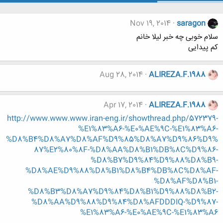
Nov 19, 2014
saragon
سلام خوبی چه خبر لیلا خانم
کم پیدایی
Aug 28, 2014
ALIREZA.F.1988
Apr 17, 2014
ALIREZA.F.1988
http://www.www.www.iran-eng.ir/showthread.php/572379-
%E1%83%A6-%E0%AE%9C-%E1%83%A6-
%D8%B4%D8%A7%D8%AF%D9%85%D8%A7%D9%86%D9%
87%E2%80%8F-%D8%AA%D8%B1%DB%8C%D9%86-
%D8%B7%D9%84%D9%88%D8%B9-
%D8%AE%D9%88%D8%B1%D8%B4%DB%8C%D8%AF-
%D8%AF%D8%B1-
%D8%B3%D8%A7%D9%84%D8%B1%D9%88%D8%B2-
%D8%AA%D9%88%D9%84%D8%AFDDDIQ-%D9%87-
%E1%83%A6-%E0%AE%9C-%E1%83%A6