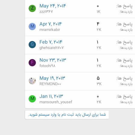
پاسخ ها
0
May 24, 2014
Z
بازدیدها
1K
zzz1367
پاسخ ها
4
Apr 7, 2014
M
بازدیدها
2K
mramirkabir
پاسخ ها
1
Feb 7, 2014
G
بازدیدها
2K
ghehsareh707
پاسخ ها
1
Nov 23, 2013
F
بازدیدها
2K
fotoohi98
پاسخ ها
5
May 19, 2013
بازدیدها
3K
REYMOND00
پاسخ ها
0
Jan 11, 2013
M
بازدیدها
2K
mansoureh_yousef
شما برای ارسال باید ثبت نام یا وارد سیستم شوید.