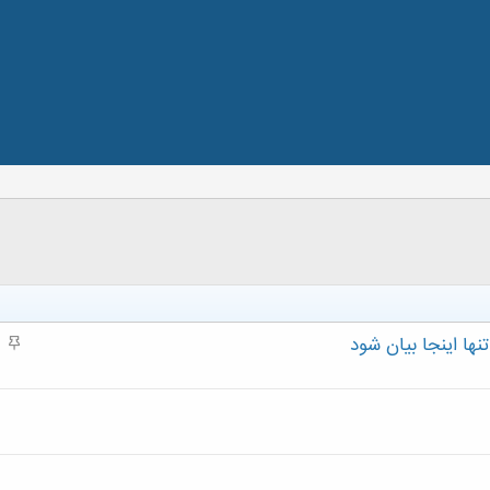
نها اینجا بیان شود
م
ه
م