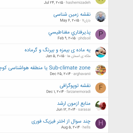
Jul 24, 2015
hashemizadeh
نقشه زمین شناسی
باران7
May 6, 2015
پذيرفتاري مغناطيسي
P
Feb 9, 2015
phdsoil
یه ماده ی بیمزه و بیرنگ و گرماده
ملکه ی اسمان ها
Jan 5, 2015
Sub-climate zone یا منطقه هواشناسی کوچک
Dec 25, 2014
arghavanii
نقشه توپوگرافی
F
Dec 1, 2014
farzanemoradi
منابع ازمون ارشد
Jun 12, 2014
sarasai
چند سوال از اختر فیزیک فوری
H
Aug 5, 2014
hells