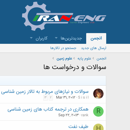
انجمن
جدیدترین‌ها
کاربران
ارسال های جدید
جستجو در تالارها
انجمن
علوم پایه
علوم زمین
سوالات و درخواست ها
سوالات و نیازهای مربوط به تالار زمین شناسی ت
Mar 31, 2012
S i s i l
3
2
همکاری در ترجمه کتاب های زمین شناسی
R
Sep 22, 2013
rank
طیف نفت
H