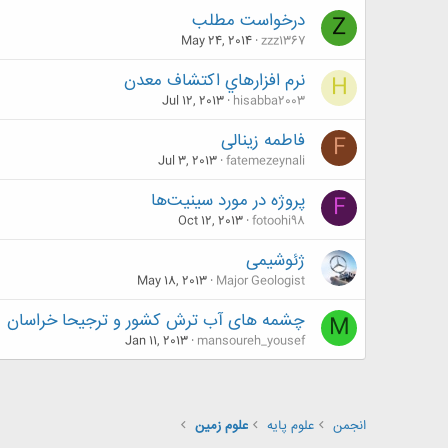
درخواست مطلب
Z
May 24, 2014
zzz1367
نرم افزارهاي اكتشاف معدن
H
Jul 12, 2013
hisabba2003
فاطمه زینالی
F
Jul 3, 2013
fatemezeynali
پروژه در مورد سینیت‌ها
F
Oct 12, 2013
fotoohi98
ژئوشیمی
May 18, 2013
Major Geologist
چشمه های آب ترش کشور و ترجیحا خراسان
M
Jan 11, 2013
mansoureh_yousef
انجمن
علوم پایه
علوم زمین