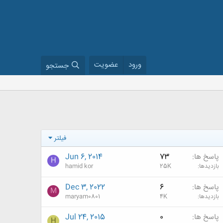
ورود
عضویت
جستجو
فیلتر
پاسخ ها
73
Jun 6, 2014
H
بازدیدها
25K
hamid kor
پاسخ ها
6
Dec 3, 2022
M
بازدیدها
4K
maryam0801
پاسخ ها
0
Jul 24, 2015
H