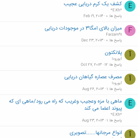
کشف یک کرم‌ دریایی عجیب
E
*E.Kh*
پاسخ ها
0
Feb 19, 2014
میزان بالای امگا3 در موجودات دریایی
F
Farzam91
پاسخ ها
0
Dec 23, 2013
پلانکتون
آ
آیورودا
پاسخ ها
12
Oct 27, 2013
مصرف عصاره گیاهان دریایی
آ
آیورودا
پاسخ ها
1
Aug 26, 2013
ماهی با مزه وعجیب وغریب که راه می رود/ماهی ای که
E
پیوند اعضا می کند
*E.Kh*
پاسخ ها
1
Aug 23, 2013
انواع مرجانها......تصویری
آ