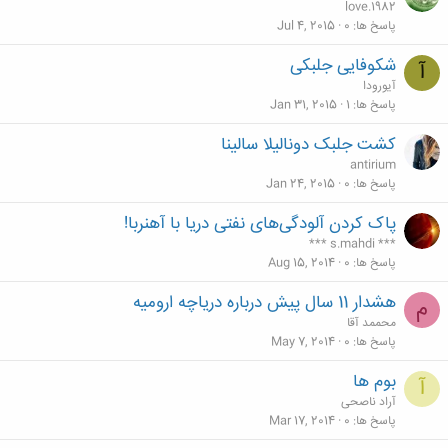
love.1982
پاسخ ها
0
Jul 4, 2015
شکوفایی جلبکی
آ
آیورودا
پاسخ ها
1
Jan 31, 2015
کشت جلبک دونالیلا سالینا
antirium
پاسخ ها
0
Jan 24, 2015
پاک کردن آلودگی‌های نفتی دریا با آهنربا!
*** s.mahdi ***
پاسخ ها
0
Aug 15, 2014
هشدار 11 سال پیش درباره دریاچه ارومیه
م
محممد آقا
پاسخ ها
0
May 7, 2014
بوم ها
آ
آراد ناصحی
پاسخ ها
0
Mar 17, 2014