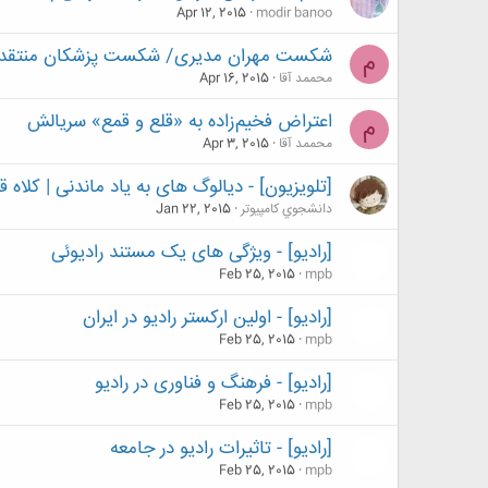
Apr 12, 2015
modir banoo
شکست مهران مدیری/ شکست پزشکان منتقد
م
محممد آقا
Apr 16, 2015
اعتراض فخیم‌زاده به «قلع و قمع» سریالش
م
محممد آقا
Apr 3, 2015
[تلویزیون] - دیالوگ های به یاد ماندنی | کلاه 
دانشجوي كامپيوتر
Jan 22, 2015
[رادیو] - ویژگی های یک مستند رادیوئی
Feb 25, 2015
mpb
[رادیو] - اولین ارکستر رادیو در ایران
Feb 25, 2015
mpb
[رادیو] - فرهنگ و فناوری در رادیو
Feb 25, 2015
mpb
[رادیو] - تاثیرات رادیو در جامعه
Feb 25, 2015
mpb