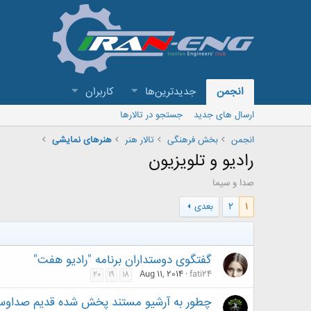
انجمن
جدیدترین‌ها
کاربران
ارسال های جدید
جستجو در تالارها
انجمن
بخش فرهنگی
تالار هنر
هنرهای نمایشی
رادیو و تلویزیون
صدا و سیما
1
2
بعدی
گفتگوی دوستداران برنامه "رادیو هفت"
Aug 11, 2014
fati24
20
19
18
چطور به آرشیو مستند پخش شده قدیم صداوسی