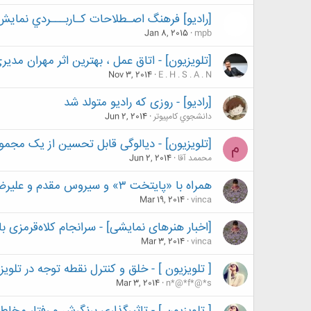
[رادیو] فرهنگ اصـطلاحات کـاربـــردي نمايش
Jan 8, 2015
mpb
[تلویزیون] - اتاق عمل ، بهترین اثر مهران مدیری
Nov 3, 2014
E . H . S . A . N
[رادیو] - روزی که رادیو متولد شد
دانشجوي كامپيوتر
Jun 2, 2014
[تلویزیون] - دیالوگی قابل تحسین از یک مجموع
م
محممد آقا
Jun 2, 2014
همراه با «پایتخت ۳» و سیروس مقدم و علیرضا خمسه
Mar 19, 2014
vinca
[اخبار هنرهای نمایشی] - سرانجام کلاه‌قرمزی با شبکه 2 به تو
Mar 3, 2014
vinca
[ تلویزیون ] - خلق و کنترل نقطه توجه در تلویز
Mar 3, 2014
n*@*f*@*s