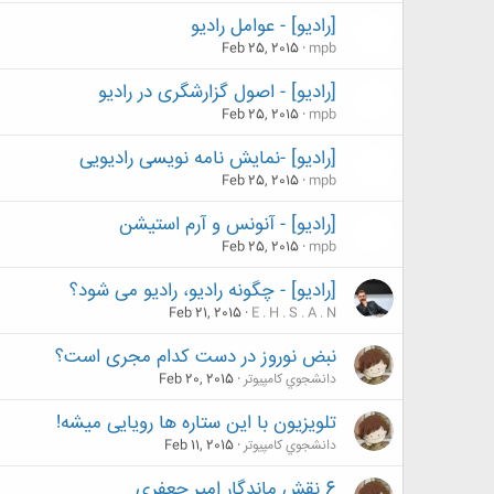
[رادیو] - عوامل رادیو
Feb 25, 2015
mpb
[رادیو] - اصول گزارشگری در رادیو
Feb 25, 2015
mpb
[رادیو] -نمایش نامه نویسی رادیویی
Feb 25, 2015
mpb
[رادیو] - آنونس و آرم استیشن
Feb 25, 2015
mpb
[رادیو] - چگونه رادیو، رادیو می شود؟
Feb 21, 2015
E . H . S . A . N
نبض نوروز در دست کدام مجری است؟
دانشجوي كامپيوتر
Feb 20, 2015
تلویزیون با این ستاره ها رویایی میشه!
دانشجوي كامپيوتر
Feb 11, 2015
6 نقش ماندگار امیر جعفری