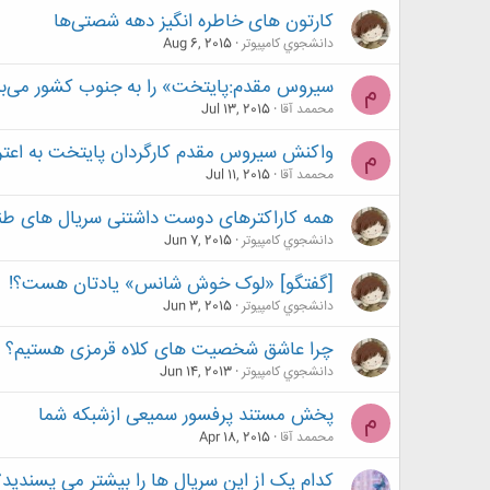
کارتون های خاطره انگیز دهه شصتی‌ها
دانشجوي كامپيوتر
Aug 6, 2015
سیروس مقدم:پایتخت» را به جنوب کشور می‌برم/
م
محممد آقا
Jul 13, 2015
واکنش سیروس مقدم کارگردان پایتخت به اعتر
م
محممد آقا
Jul 11, 2015
همه کاراکترهای دوست داشتنی سریال های طن
دانشجوي كامپيوتر
Jun 7, 2015
[گفتگو] «لوک خوش شانس» یادتان هست؟!
دانشجوي كامپيوتر
Jun 3, 2015
چرا عاشق شخصیت های کلاه قرمزی هستیم؟
دانشجوي كامپيوتر
Jun 14, 2013
پخش مستند پرفسور سمیعی ازشبکه شما
م
محممد آقا
Apr 18, 2015
کدام یک از این سریال ها را بیشتر می پسندید؟