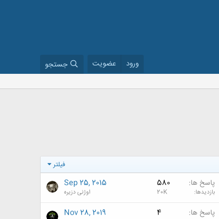
ورود
عضویت
جستجو
فیلتر
پاسخ ها
580
Sep 25, 2015
بازدیدها
20K
اوژنی دزیره
پاسخ ها
4
Nov 28, 2019