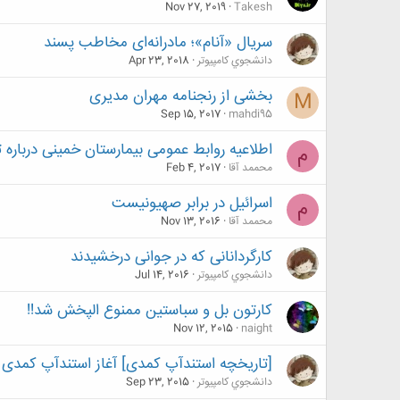
Nov 27, 2019
Takesh
سریال «آنام»؛ مادرانه‌ای مخاطب پسند
دانشجوي كامپيوتر
Apr 23, 2018
بخشی از رنجنامه مهران مدیری
M
Sep 15, 2017
mahdi95
اطلاعیه روابط عمومی بیمارستان خمینی درب
م
محممد آقا
Feb 4, 2017
اسرائیل در برابر صهیونیست
م
محممد آقا
Nov 13, 2016
کارگردانانی که در جوانی درخشیدند
دانشجوي كامپيوتر
Jul 14, 2016
کارتون بل و سباستین ممنوع الپخش شد!!
Nov 12, 2015
naight
[تاریخچه استندآپ کمدی] آغاز استندآپ کمدی
دانشجوي كامپيوتر
Sep 23, 2015