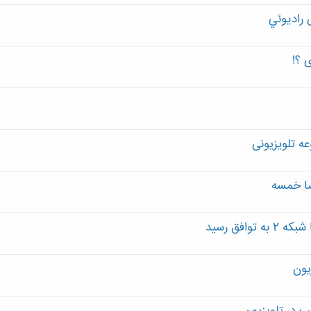
 راديوئي
 ؟!
ه تلویزیونی
افق رسید
یون