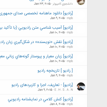
دانشجوي كامپيوتر
Jan 23, 2015
[رادیو] دانلود ماهنامه تخصصی صدای جمهوری 
Jan 9, 2015
mpb
[رادیو] آسيب‌ شناسي‌ متن‌ راديويي ‌(با تأكيد ب
Jan 10, 2015
mpb
[رادیو] نقش‌ «نويسنده» در شكل‌گيري‌ زبان‌ رادي
Jan 10, 2015
mpb
[رادیو] زبان‌ معيار و پيوستار گونه‌هاي‌ زباني‌ معي
Jan 10, 2015
mpb
[ رادیو ] تاريخچه راديو
Jan 9, 2015
mpb
[رادیو] - تعاریف، اجزا و کاربردهای رادیو
Jan 9, 2015
E . H . S . A . N
[رادیو] کنش کلامي در نمايشنامه راديويي
Jan 8, 2015
mpb