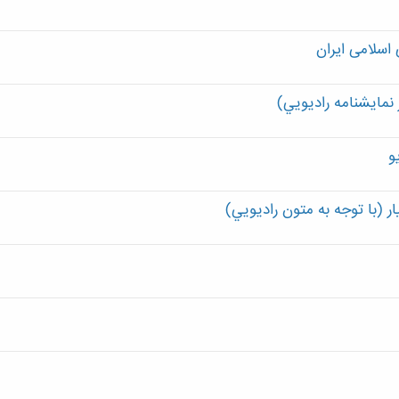
اسلامی ایران
ر نمايشنامه راديويي)
و
ار (با توجه‌ به‌ متون‌ راديويي)