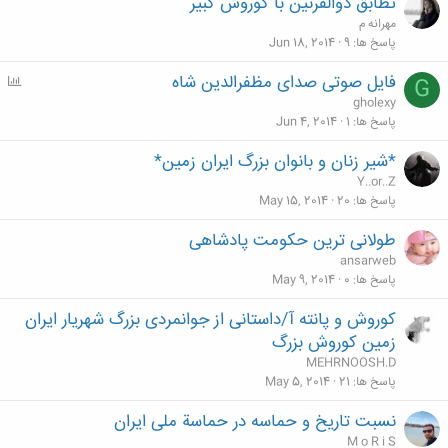
تطابق ذوالقرنین با کوروش کبیر
مهرانه م
پاسخ ها
9
Jun 18, 2014
فایل صوتی صدای مظفرالدین شاه
P
G
o
gholexy
l
پاسخ ها
1
Jun 4, 2014
l
*شیر زنان و بانوان بزرگ ایران زمین*
Y..or..Z
پاسخ ها
20
May 15, 2014
طولانی ترين حکومت پادشاهی
ansarweb
پاسخ ها
0
May 9, 2014
کوروش و پانته آ/داستانی از جوانمردی بزرگ شهریار ایران
زمین کوروش بزرگ
MEHRNOOSH.D
پاسخ ها
21
May 5, 2014
نسبت تاریخ و حماسه در حماسة ملی ایران
M o R i S