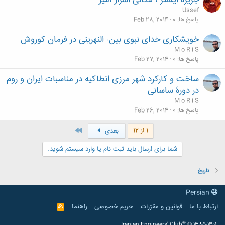
جزیره ایستر ، مکانی اسرار آمیز
Ussef
پاسخ ها
0
Feb 28, 2014
خویشکاری خدای نبوی بین¬النهرینی در فرمان کوروش
M o R i S
پاسخ ها
0
Feb 27, 2014
ساخت و کارکرد شهر مرزی انطاکیه در مناسبات ایران و روم
در دورۀ ساسانی
M o R i S
پاسخ ها
0
Feb 26, 2014
آخر
1 از 12
بعدی
شما برای ارسال باید ثبت نام یا وارد سیستم شوید.
تاریخ
Persian
ارتباط با ما
قوانین و مقرّرات
حریم خصوصی
راهنما
R
S
S
®