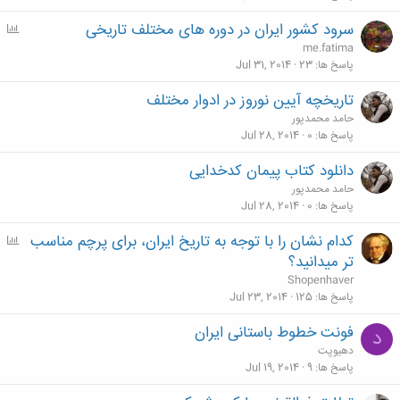
سرود کشور ایران در دوره های مختلف تاریخی
P
o
me.fatima
l
پاسخ ها
23
Jul 31, 2014
l
تاریخچه آیین نوروز در ادوار مختلف
حامد محمدپور
پاسخ ها
0
Jul 28, 2014
دانلود کتاب پیمان کدخدایی
حامد محمدپور
پاسخ ها
0
Jul 28, 2014
کدام نشان را با توجه به تاریخ ایران، برای پرچم مناسب
P
o
تر میدانید؟
l
Shopenhaver
l
پاسخ ها
125
Jul 23, 2014
فونت خطوط باستانی ایران
د
دهیوپت
پاسخ ها
9
Jul 19, 2014