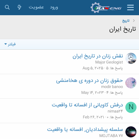
ورود
عضویت
تاریخ
تاریخ ایران
فیلتر
نقش زنان در تاریخ ایران
Major Geologist
پاسخ ها
5
Aug 5, 2025
حقوق زنان در دوره ی هخامنشی
modir banoo
پاسخ ها
4
May 14, 2023
درفش کاویانی از افسانه تا واقعیت
N
nimaa24
پاسخ ها
0
Feb 26, 2021
سلسله پيشداديان, افسانه يا واقعيت
MOJTABA 77