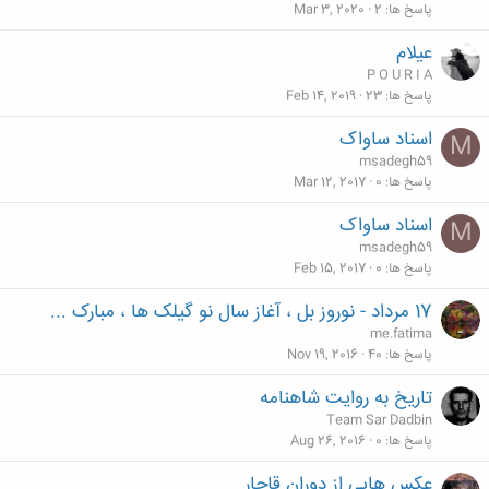
پاسخ ها
2
Mar 3, 2020
عيلام
P O U R I A
پاسخ ها
23
Feb 14, 2019
اسناد ساواک
M
msadegh59
پاسخ ها
0
Mar 12, 2017
اسناد ساواک
M
msadegh59
پاسخ ها
0
Feb 15, 2017
17 مرداد - نوروز بل ، آغاز سال نو گیلک ها ، مبارک ...
me.fatima
پاسخ ها
40
Nov 19, 2016
تاریخ به روایت شاهنامه
Team Sar Dadbin
پاسخ ها
0
Aug 26, 2016
عکس هایی از دوران قاجار