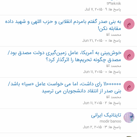
t3teknik
پاسخ ها
9
Jul 7, 2015
به بنی صدر گفتم بامردم انقلابی و حزب اللهی و شهید داده
م
مقابله نکن!
محممد آقا
پاسخ ها
0
Jun 21, 2015
خوش‌بینی به آمریکا، عامل زمین‌گیری دولت مصدق بود/
م
مصدق چگونه تحریم‌ها را اثرگذار کرد؟
محممد آقا
پاسخ ها
0
Jun 11, 2015
11000000 رای داشت، اما می خواست عامل «سیا» باشد/
م
بنی صدر از انتقاد دانشجویان می ترسید
محممد آقا
پاسخ ها
2
Jun 11, 2015
تایتانیک ایرانی
modir banoo
پاسخ ها
3
Jun 2, 2015