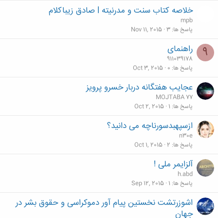
خلاصه کتاب سنت و مدرنیته l صادق زيباكلام
mpb
پاسخ ها
3
Nov 11, 2015
راهنمای
9
911039178
پاسخ ها
0
Oct 3, 2015
عجایب هفتگانه دربار خسرو پرویز
MOJTABA 77
پاسخ ها
1
Oct 2, 2015
ازسپهبدسورناچه می دانید؟
n30e
پاسخ ها
2
Oct 1, 2015
آلزایمر ملی !
h.abd
پاسخ ها
1
Sep 12, 2015
اشوزرتشت نخستین پیام آور دموکراسی و حقوق بشر در
جهان