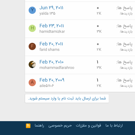
پاسخ ها
0
Jun 29, 2011
Y
بازدیدها
2K
yalda 135
پاسخ ها
0
Feb 23, 2011
H
بازدیدها
3K
hamidtamizkar
پاسخ ها
0
Feb 20, 2011
F
بازدیدها
2K
farid shams
پاسخ ها
1
Feb 20, 2010
بازدیدها
3K
mohammadfarahroo
پاسخ ها
1
Feb 20, 2009
A
بازدیدها
2K
aile5706
شما برای ارسال باید ثبت نام یا وارد سیستم شوید.
ارتباط با ما
قوانین و مقرّرات
حریم خصوصی
راهنما
R
S
S