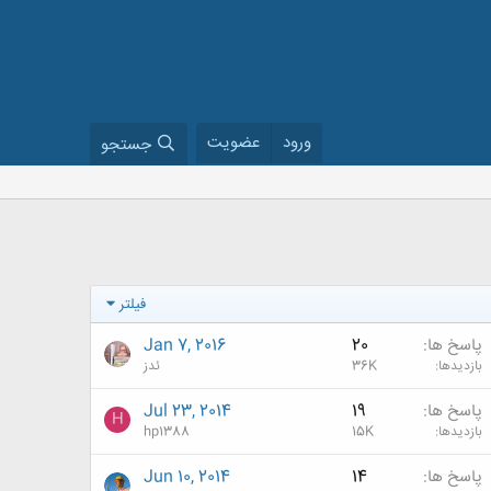
ورود
عضویت
جستجو
فیلتر
پاسخ ها
20
Jan 7, 2016
بازدیدها
36K
ئدز
پاسخ ها
19
Jul 23, 2014
H
بازدیدها
15K
hp1388
پاسخ ها
14
Jun 10, 2014