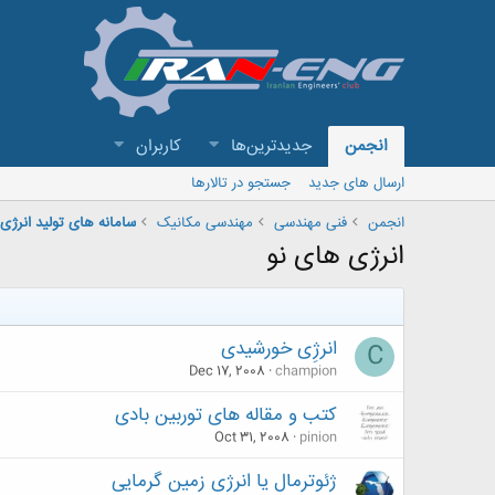
انجمن
جدیدترین‌ها
کاربران
ارسال های جدید
جستجو در تالارها
انجمن
فنی مهندسی
مهندسی مکانیک
سامانه های تولید انرژی
انرژی های نو
انرژِی خورشیدی
C
Dec 17, 2008
champion
کتب و مقاله های توربین بادی
Oct 31, 2008
pinion
ژئوترمال یا انرژی زمین گرمایی