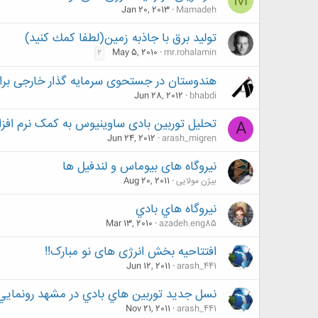
M
Jan 20, 2013
Mamadeh
توليد برق با جاذبه زمين(لطفا كمك كنيد)
May 5, 2010
mr.rohalamin
2
هندوستان در جستحوی سرمایه گذار خارجی برا
Jun 28, 2012
bhabdi
تحلیل توربین بادی ساوینیوس به کمک نرم افزار omsol
A
Jun 24, 2012
arash_migren
نیروگاه های بیوماس و لندفیل ها
بیژن مولایی
Aug 20, 2011
نيروگاه هاي بادي
Mar 13, 2010
azadeh.eng85
افتتاحیه بخش انرژی های نو مبارک!!
Jun 12, 2011
arash_441
نسل جديد توربين هاي بادي در مشهد رونمايي
Nov 21, 2011
arash_441