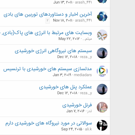
Jun 13, 2011
arash_441
آخرین اخبار و دستاوردهای توربین های بادی
Nov 18, 2011
arash_441
2
وبسایت های مرتبط با انرژی های پاک(بادی, خ
میثم...
May 22, 2012
سیستم های نیروگاهی انرژی خورشیدی
Dec 12, 2018
reza._y
مدلسازی سیستم های خورشیدی با ترنسیس
Jan 3, 2019
mediadars
عملکرد پنل های خورشیدی
Dec 12, 2018
reza._y
فرنل خورشیدی
ئدز
Jan 7, 2016
سوالاتی در مورد نیروگاه های خورشیدی دارم
Sep 24, 2015
ali.k