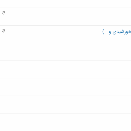
ه
م
م
ه
م
ورشیدی و...)
م
ه
م