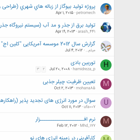
پروژه توليد بيوگاز از زباله هاي شهري (طراحی
Apr 1, 2015
petromech
تولید برق از جذر و مد آب (سیستم نیروگاه جذر و مد آب)y
Apr 19, 2013
arash_441
گزارش سال 2012 موسسه آمریکایی "کلین اج" در زمینه بازار فناوری های پاک
میثم...
Jul 4, 2012
توربین بادی
H
Jul 20, 2008
hamidreza_p
3
2
تعیین ظرفیت چیلر جذبی
M
Oct 2, 2013
mohana85
سوال در مورد انرژی های تجدید پذیر (راهکاره
U
Oct 11, 2013
ufa007
نرم افــــــــــــــــــــزار
M
Feb 12, 2012
Mhd_177
کارآفرینی در زمینه انرژی های نو