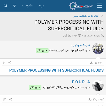
ورود
عضویت
کتاب های مهندسی پلیمر
POLYMER PROCESSING WITH
SUPERCRITICAL FLUIDS
ش
ت
سرمد حیدری
Jul 5, 2010
ر
ا
و
ر
سرمد حیدری
ع
ی
مدیر تالارهای مهندسی شیمی و نفت
مدیر تالار
ک
خ
ن
ش
ن
ر
#1
Jul 5, 2010
د
و
ه
ع
POLYMER PROCESSING WITH SUPERCRITICAL FLUIDS
م
و
P O U R I A
ض
و
مدیر مهندسی شیمی مدیر تالار گفتگوی آزاد
مدیر تالار
ع
#2
Jul 30, 2013