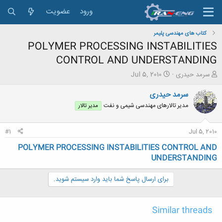
ورود
عضویت
کتاب های مهندسی پلیمر
POLYMER PROCESSING INSTABILITIES
CONTROL AND UNDERSTANDING
ش
ت
سرمد حیدری
Jul 5, 2010
ر
ا
و
ر
سرمد حیدری
ع
ی
مدیر تالارهای مهندسی شیمی و نفت
مدیر تالار
ک
خ
ن
ش
ن
ر
#1
Jul 5, 2010
د
و
ه
ع
POLYMER PROCESSING INSTABILITIES CONTROL AND
م
UNDERSTANDING
و
ض
برای ارسال پاسخ شما باید وارد سیستم شوید.
و
ع
Similar threads