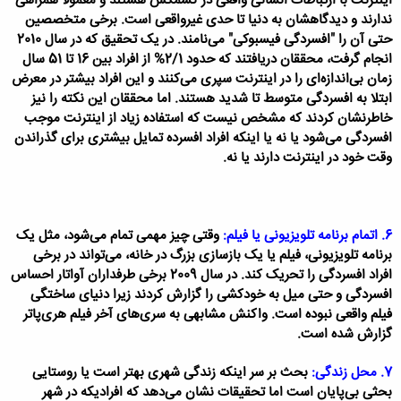
اینترنت با ارتباطات انسانی واقعی در کشمکش هستند و معمولاً همراهی
ندارند و دیدگاهشان به دنیا تا حدی غیرواقعی است. برخی متخصصین
حتی آن را "افسردگی فیسبوکی" می‌نامند. در یک تحقیق که در سال 2010
انجام گرفت، محققان دریافتند که حدود 2/1% از افراد بین 16 تا 51 سال
زمان بی‌اندازه‌ای را در اینترنت سپری می‌کنند و این افراد بیشتر در معرض
ابتلا به افسردگی متوسط تا شدید هستند. اما محققان این نکته را نیز
خاطرنشان کردند که مشخص نیست که استفاده زیاد از اینترنت موجب
افسردگی می‌شود یا نه یا اینکه افراد افسرده تمایل بیشتری برای گذراندن
وقت خود در اینترنت دارند یا نه.
6. اتمام برنامه تلویزیونی یا فیلم:
وقتی چیز مهمی تمام می‌شود، مثل یک
برنامه تلویزیونی، فیلم یا یک بازسازی بزرگ در خانه، می‌تواند در برخی
افراد افسردگی را تحریک کند. در سال 2009 برخی طرفداران آواتار احساس
افسردگی و حتی میل به خودکشی را گزارش کردند زیرا دنیای ساختگی
فیلم واقعی نبوده است. واکنش مشابهی به سری‌های آخر فیلم هری‌پاتر
گزارش شده است.
7. محل زندگی:
بحث بر سر اینکه زندگی شهری بهتر است یا روستایی
بحثی بی‌پایان است اما تحقیقات نشان می‌دهد که افرادیکه در شهر