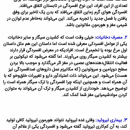
تعدادی از این افراد، این نوع افسردگی در تابستان اتفاق می‌افتد.
افسردگی هوای گرم زماین اتفاق می‌افتد که بدن یک تاخیر برای وفق
یافتن با فصل جدید را تجربه می‌کند. این می‌تواند به‌خاطر عدم توازن در
شیمی مغز و هورمون ملاتونین باشد.
2. مصرف دخانیات:
خیلی وقت است که کشیدن سیگار و سایر دخانیات
یکی از عوامل افسردکی معرفی شده است اما داستان این هم مثل داستان
اول مرغ بوده یا تخم‌مرغ است: افرادیکه در معرض افسردگی قرار دارند
بیشتر به کشیدن سیگار روی می‌آورند. اما گفته می‌شود که نیکوتین بر
فعالیت انتقال‌دهنده‌های عصبی در مغز اثر می‌گذارد و موجب بالا بردن
سطح دوپامین و سروتونین (که مکانیزم عمل داروهای ضدافسردگی نیز
هست) می‌شود. این می‌تواند ذات اعتیادآور دارو و تغییرات خلق‌وخو که با
آن همراه است و همچنین اینکه چرا افسردگی با ترک سیگار همراه است را
توضیح می‌دهد. خودداری از کشیدن سیگار و ترک آن می‌تواند به متوازن
کردن موادشیمیایی مغز شما کمک کند.
3. بیماری تیروئید:
وقتی غده تیروئید نتواند هورمون تیروئید کافی تولید
کند، به آن کم‌کاری تیروئید گفته می‌شود و افسردگی یکی از علائم آن