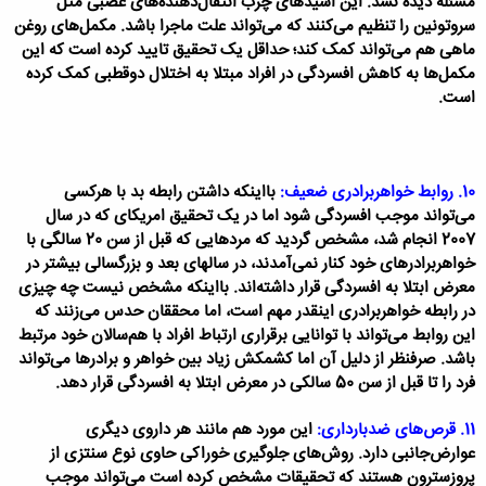
مسئله دیده نشد. این اسیدهای چرب انتقال‌دهنده‌های عصبی مثل
سروتونین را تنظیم می‌کنند که می‌تواند علت ماجرا باشد. مکمل‌های روغن
ماهی هم می‌تواند کمک کند؛ حداقل یک تحقیق تایید کرده است که این
مکمل‌ها به کاهش افسردگی در افراد مبتلا به اختلال دوقطبی کمک کرده
است.
10. روابط خواهربرادری ضعیف:
بااینکه داشتن رابطه بد با هرکسی
می‌تواند موجب افسردگی شود اما در یک تحقیق امریکای که در سال
2007 انجام شد، مشخص گردید که مردهایی که قبل از سن 20 سالگی با
خواهربرادرهای خود کنار نمی‌آمدند، در سالهای بعد و بزرگسالی بیشتر در
معرض ابتلا به افسردگی قرار داشته‌اند. بااینکه مشخص نیست چه چیزی
در رابطه خواهربرادری اینقدر مهم است، اما محققان حدس می‌زنند که
این روابط می‌تواند با توانایی برقراری ارتباط افراد با هم‌سالان خود مرتبط
باشد. صرفنظر از دلیل آن اما کشمکش زیاد بین خواهر و برادرها می‌تواند
فرد را تا قبل از سن 50 سالکی در معرض ابتلا به افسردگی قرار دهد.
11. قرص‌های ضدبارداری:
این مورد هم مانند هر داروی دیگری
عوارض‌جانبی دارد. روش‌های جلوگیری خوراکی حاوی نوع سنتزی از
پروزسترون هستند که تحقیقات مشخص کرده است می‌تواند موجب