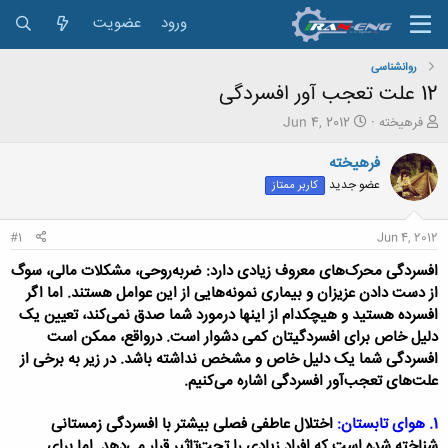
ورود
عضویت
روانشناسی
12 علت تعجب‌ آور افسردگی
ش
ت
فرهيخته
Jun 4, 2012
ر
ا
و
ر
فرهيخته
ع
ی
عضو جدید
کاربر ممتاز
ک
خ
ن
ش
ن
ر
#1
Jun 4, 2012
د
و
ه
ع
افسردگی محرک‌های معروف زیادی دارد: ضربه‌روحی، مشکلات مالی، سوگ
م
از دست دادن عزیزان و بیماری نمونه‌هایی از این عوامل هستند. اما اگر
و
افسرده هستید و هیچکدام از اینها درمورد شما صدق نمی‌کند، تعیین یک
ض
دلیل خاص برای افسردگیتان کمی دشوار است. درواقع، ممکن است
و
ع
افسردگی شما یک دلیل خاص و مشخص نداشته باشد. در زیر به برخی از
علت‌های تعجب‌آور افسردگی اشاره می‌کنیم.
1. هوای تابستان:
اختلال عاطفی فصلی بیشتر با افسردگی زمستانی
شناخته شده است که افراد زیادی را تحت‌تاثیر قرار می‌دهد. اما برای