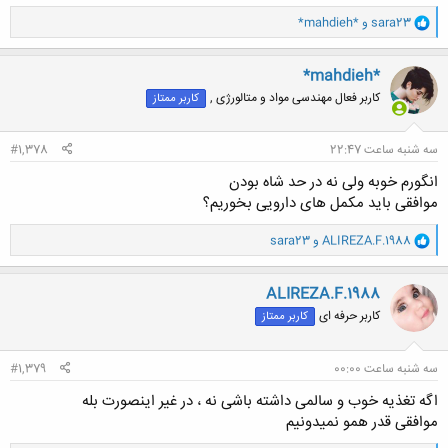
و
sara23
و
*mahdieh*
ا
ک
ن
*mahdieh*
ش
کاربر فعال مهندسی مواد و متالورژی ,
کاربر ممتاز
ه
ا
:
سه شنبه ساعت 22:47
#1,378
انگورم خوبه ولی نه در حد شاه بودن
موافقی باید مکمل های دارویی بخوریم؟
و
ALIREZA.F.1988
و
sara23
ا
ک
ن
ALIREZA.F.1988
ش
کاربر حرفه ای
کاربر ممتاز
ه
ا
:
سه شنبه ساعت 00:00
#1,379
اگه تغذیه خوب و سالمی داشته باشی نه ، در غیر اینصورت بله
موافقی قدر همو نمیدونیم