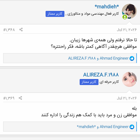
ن
*mahdieh*
ش
کاربر فعال مهندسی مواد و متالورژی ,
کاربر ممتاز
ه
ا
:
#1,368
Jul 21, 2026
تا حالا نرفتم ولی همه‌ی شهرها زیبان.
موافقی هرچقدر آگاهی کمتر باشه، فکر راحتتره؟
و
Ahmad Engineer
و
ALIREZA.F.1988
ا
ک
ن
ALIREZA.F.1988
ش
کاربر حرفه ای
کاربر ممتاز
ه
ا
:
#1,369
Jul 21, 2026
بله
موافقی زن و مرد باید با کمک هم زندگی را اداره کنند
و
Ahmad Engineer
و
*mahdieh*
ا
ک