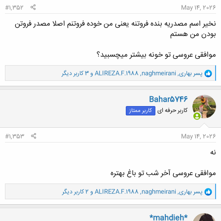
#1,352
May 14, 2026
نخیر اسم مصدریه بنده فروتنه یعنی من خوده فروتنم اصلا مصدر فروتن
بودن من هستم
موافقی عروسی تو خونه بیشتر میچسبید؟
و
پسر بهاری
,
naghmeirani
,
ALIREZA.F.1988
و 3 کاربر دیگر
ا
ک
ن
Bahar5746
ش
کاربر حرفه ای
کاربر ممتاز
ه
ا
:
#1,353
May 14, 2026
نه
موافقی عروسی آخر شب تو باغ بهتره
و
پسر بهاری
,
naghmeirani
,
ALIREZA.F.1988
و 2 کاربر دیگر
ا
ک
ن
*mahdieh*