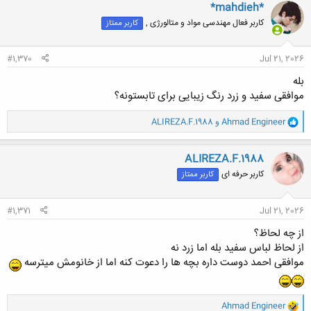
ن
*mahdieh*
ش
کاربر فعال مهندسی مواد و متالورژی ,
کاربر ممتاز
ه
ا
:
#1,370
Jul 21, 2026
بله
موافقی سفید و زرد رنگ زیبایی برای تابستونه؟
و
Ahmad Engineer
و
ALIREZA.F.1988
ا
ک
ن
ALIREZA.F.1988
ش
کاربر حرفه ای
کاربر ممتاز
ه
ا
:
#1,371
Jul 21, 2026
از چه لحاظ؟
از لحاظ لباس سفید بله اما زرد نه
موافقی احمد دوست داره بچه ها را دعوت کنه اما از خانومش میترسه
و
Ahmad Engineer