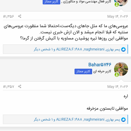
کاربر فعال مهندسی مواد و متالورژی ,
کاربر ممتاز
ه
ا
:
#1,356
May 14, 2026
عروسی‌های ما که مثل جاهای دیگه‌ست،احتمالا شما منظورت عروسی‌های
سنتیه که قبلا انجام میشد و الان ازش خبری نیست.
موافقی این روزها تیره پوشیدن مساویه با آتیش گرفتن از گرما؟
و
پسر بهاری
,
naghmeirani
,
ALIREZA.F.1988
و 1 شخص دیگر
ا
ک
ن
Bahar5746
ش
کاربر حرفه ای
کاربر ممتاز
ه
ا
:
#1,357
May 14, 2026
اره
موافقی تابستون مزخرفه
و
پسر بهاری
,
naghmeirani
,
ALIREZA.F.1988
و 1 شخص دیگر
ا
ک