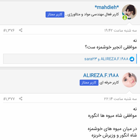
ن
*mahdieh*
ش
کاربر فعال مهندسی مواد و متالورژی ,
کاربر ممتاز
ه
ا
:
سه شنبه ساعت 19:42
#1,376
نه
موافقی انجیر خوشمزه ست؟
و
ALIREZA.F.1988
و
sara23
ا
ک
ن
ALIREZA.F.1988
ش
کاربر حرفه ای
کاربر ممتاز
ه
ا
:
سه شنبه ساعت 22:14
#1,377
نه
موافقی شاه میوه ها انگوره
در میان میوه های خوشمزه
شاه انگور و وزیرش خربزه