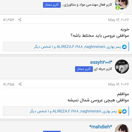
ش
کاربر فعال مهندسی مواد و متالورژی ,
کاربر ممتاز
ه
ا
:
#1,354
May 14, 2026
خوبه
موافقی عروسی باید مختلط باشه؟
و
پسر بهاری
,
naghmeirani
,
ALIREZA.F.1988
و 1 شخص دیگر
ا
ک
ن
essyh2003
ش
کاربر حرفه ای
کاربر ممتاز
ه
ا
:
#1,355
May 14, 2026
موافقم
موافقی هیچی عروسی شمال نمیشه
و
پسر بهاری
,
naghmeirani
,
ALIREZA.F.1988
و 1 شخص دیگر
ا
ک
ن
*mahdieh*
ش