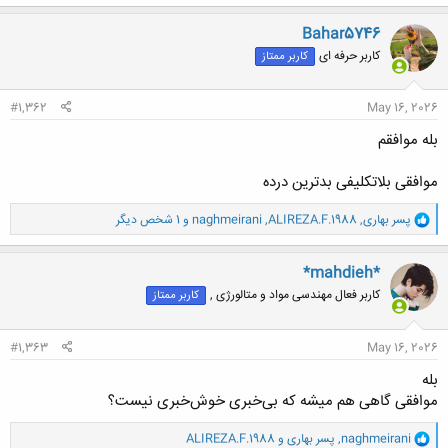
ک
ن
Bahar5746
ش
کاربر حرفه ای
کاربر ممتاز
ه
ا
:
#1,362
May 16, 2026
بله موافقم
موافقی بلاتکلیفی بدترین درده
و
پسر بهاری
,
ALIREZA.F.1988
,
naghmeirani
و 1 شخص دیگر
ا
ک
ن
*mahdieh*
ش
کاربر فعال مهندسی مواد و متالورژی ,
کاربر ممتاز
ه
ا
:
#1,363
May 16, 2026
بله
موافقی گاهی هم میشه که بی‌خبری خوش‌خبری نیست؟
و
naghmeirani
,
پسر بهاری
و
ALIREZA.F.1988