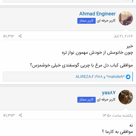
ا
ک
ن
Ahmad Engineer
ش
کاربر حرفه ای
کاربر ممتاز
ه
ا
:
#1,372
Jul 21, 2026
خیر
چون خانومش از خودش مهمون نواز تره
.
موافقی کباب دل مرغ با چربی گوسفندی خیلی خوشمزس؟
و
*mahdieh*
و
ALIREZA.F.1988
ا
ک
ن
yas87
ش
کاربر حرفه ای
کاربر ممتاز
ه
ا
:
یکشنبه ساعت 13:50
#1,373
نه
موافقی به کارما ؟