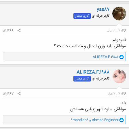
ک
ن
yas87
ش
کاربر حرفه ای
کاربر ممتاز
ه
ا
:
#1,366
Jun 11, 2026
نمیدونم
موافقی باید وزن ایدآل و متناسب داشت ؟
و
ALIREZA.F.1988
ا
ک
ن
ALIREZA.F.1988
ش
کاربر حرفه ای
کاربر ممتاز
ه
ا
:
#1,367
Jul 21, 2026
بله
موافقی ساوه شهر زیبایی هستش
و
Ahmad Engineer
و
*mahdieh*
ا
ک