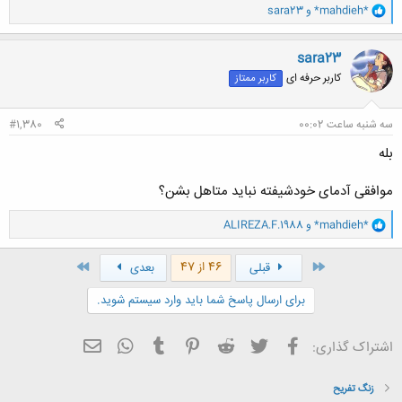
و
*mahdieh*
و
sara23
ا
ک
ن
sara23
ش
کاربر حرفه ای
کاربر ممتاز
ه
ا
:
سه شنبه ساعت 00:02
#1,380
بله
موافقی آدمای خودشیفته نباید متاهل بشن؟
و
*mahdieh*
و
ALIREZA.F.1988
ا
ک
ن
اول
آخر
46 از 47
قبلی
بعدی
ش
ه
برای ارسال پاسخ شما باید وارد سیستم شوید.
ا
:
فیسبوک
تویتر
Reddit
Pinterest
Tumblr
ایمیل
WhatsApp
اشتراک گذاری:
زنگ تفريح