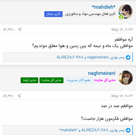
ن
*mahdieh*
ش
کاربر فعال مهندسی مواد و متالورژی ,
کاربر ممتاز
ه
ا
:
#1,360
May 16, 2026
آره موافقم
موافقی یک ماه و نیمه که بین زمین و هوا معلق موندیم؟
و
پسر بهاری
,
naghmeirani
و
ALIREZA.F.1988
ا
ک
ن
naghmeirani
ش
مدیر کل سایت
عضو کادر مدیریت
مدیر کل سایت
مدیر ارشد
ه
ا
:
#1,361
May 16, 2026
موافقم صد در صد
موافقی فکرمون هزار جاست؟
و
پسر بهاری
,
ALIREZA.F.1988
و
*mahdieh*
ا