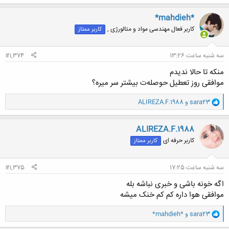
*mahdieh*
کاربر فعال مهندسی مواد و متالورژی ,
کاربر ممتاز
سه شنبه ساعت 13:26
#1,374
منکه تا حالا ندیدم
موافقی روز تعطیل حوصله‌ت بیشتر سر میره؟
و
sara23
و
ALIREZA.F.1988
ا
ک
ن
ALIREZA.F.1988
ش
کاربر حرفه ای
کاربر ممتاز
ه
ا
:
سه شنبه ساعت 17:25
#1,375
اگه خونه باشی و خبری نباشه بله
موافقی هوا داره کم کم خنک میشه
و
sara23
و
*mahdieh*
ا
ک