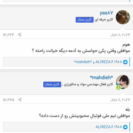
ا
ک
ن
yas87
ش
کاربر حرفه ای
کاربر ممتاز
ه
ا
:
#1,364
Jun 11, 2026
هوم
موافقی وقتی یکی حواسش به آدمه دیگه خیالت راحته ؟
و
ALIREZA.F.1988
و
*mahdieh*
ا
ک
ن
*mahdieh*
ش
کاربر فعال مهندسی مواد و متالورژی ,
کاربر ممتاز
ه
ا
:
#1,365
Jun 11, 2026
بله
موافقی تیم ملی فوتبال محبوبیتش رو از دست داده؟
و
ALIREZA.F.1988
ا