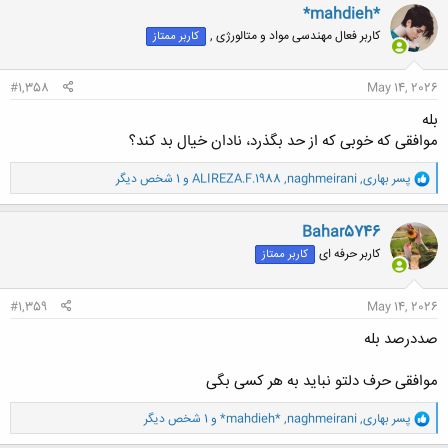
ن
*mahdieh*
ش
کاربر فعال مهندسی مواد و متالورژی ,
کاربر ممتاز
ه
ا
:
#1,358
May 14, 2026
بله
موافقی که خوبی که از حد بگذرد، نادان خیال بد کند؟
و
پسر بهاری
,
naghmeirani
,
ALIREZA.F.1988
و 1 شخص دیگر
ا
ک
ن
Bahar5746
ش
کاربر حرفه ای
کاربر ممتاز
ه
ا
:
#1,359
May 14, 2026
صددرصد بله
موافقی حرف دلتو نباید به هر کسی بگی
و
پسر بهاری
,
naghmeirani
,
*mahdieh*
و 1 شخص دیگر
ا
ک