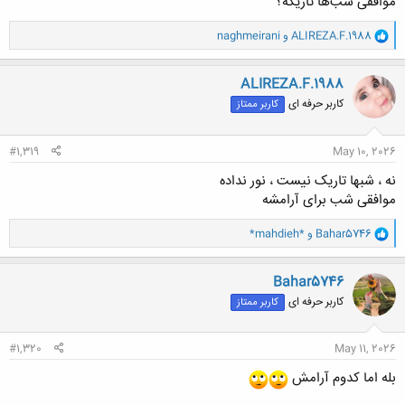
موافقی شب‌ها تاریکه؟
و
ALIREZA.F.1988
و
naghmeirani
ا
ک
ن
ALIREZA.F.1988
ش
کاربر حرفه ای
کاربر ممتاز
ه
ا
:
#1,319
May 10, 2026
نه ، شبها تاریک نیست ، نور نداده
موافقی شب برای آرامشه
و
Bahar5746
و
*mahdieh*
ا
ک
ن
Bahar5746
ش
کاربر حرفه ای
کاربر ممتاز
ه
ا
:
#1,320
May 11, 2026
بله اما کدوم آرامش