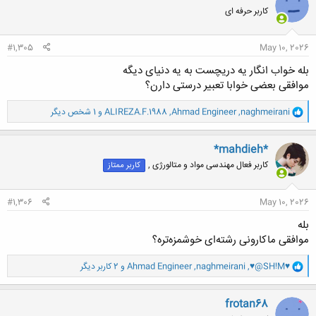
ش
کاربر حرفه ای
ه
ا
:
#1,305
May 10, 2026
بله خواب انگار یه دریچست به یه دنیای دیگه
موافقی بعضی خوابا تعبیر درستی دارن؟
و
naghmeirani
,
Ahmad Engineer
,
ALIREZA.F.1988
و 1 شخص دیگر
ا
ک
ن
*mahdieh*
ش
کاربر فعال مهندسی مواد و متالورژی ,
کاربر ممتاز
ه
ا
:
#1,306
May 10, 2026
بله
موافقی ماکارونی رشته‌ای خوشمزه‌تره؟
و
♥@SH!M♥
,
naghmeirani
,
Ahmad Engineer
و 2 کاربر دیگر
ا
ک
ن
frotan68
ش