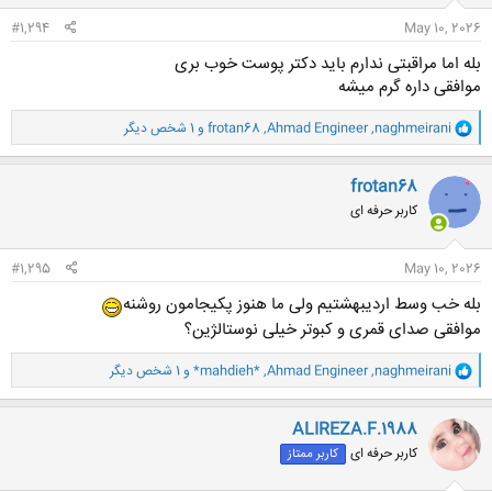
:
#1,294
May 10, 2026
بله اما مراقبتی ندارم باید دکتر پوست خوب بری
موافقی داره گرم میشه
و
naghmeirani
,
Ahmad Engineer
,
frotan68
و 1 شخص دیگر
ا
ک
ن
frotan68
ش
کاربر حرفه ای
ه
ا
:
#1,295
May 10, 2026
بله خب وسط اردیبهشتیم ولی ما هنوز پکیجامون روشنه
موافقی صدای قمری و کبوتر خیلی نوستالژین؟
و
naghmeirani
,
Ahmad Engineer
,
*mahdieh*
و 1 شخص دیگر
ا
ک
ن
ALIREZA.F.1988
ش
کاربر حرفه ای
کاربر ممتاز
ه
ا
: