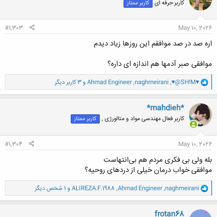
کاربر حرفه ای
کاربر ممتاز
ه
ا
:
#1,303
May 10, 2026
اره صد در صد موافقم این روزها زیاد دیدم
موافقی صبر آدمها هم اندازه ای داره؟
و
♥@SH!M♥
,
naghmeirani
,
Ahmad Engineer
و 3 کاربر دیگر
ا
ک
ن
*mahdieh*
ش
کاربر فعال مهندسی مواد و متالورژی ,
کاربر ممتاز
ه
ا
:
#1,304
May 10, 2026
بله ولی بی فکری مردم هم بی‌انتهاست
موافقی خواب درمان خیلی از دردهای روحیه؟
و
naghmeirani
,
Ahmad Engineer
,
ALIREZA.F.1988
و 1 شخص دیگر
ا
ک
ن
frotan68