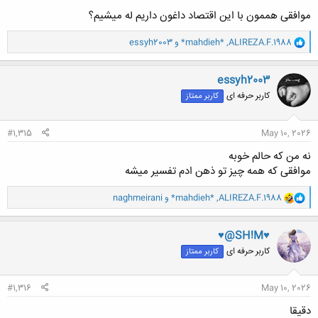
موافقی هممون با این اقتصاد داغون داریم له میشیم؟
و
ALIREZA.F.1988
,
*mahdieh*
و
essyh2003
ا
ک
ن
essyh2003
ش
کاربر حرفه ای
کاربر ممتاز
ه
ا
:
#1,315
May 10, 2026
نه من که حالم خوبه
موافقی که همه چیز تو ذهن ادم تفسیر میشه
و
ALIREZA.F.1988
,
*mahdieh*
و
naghmeirani
ا
ک
ن
♥@SH!M♥
ش
کاربر حرفه ای
کاربر ممتاز
ه
ا
:
#1,316
May 10, 2026
دقیقا