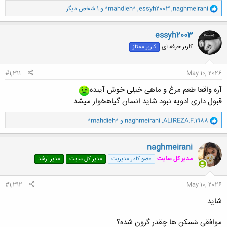
و
کلیک کنید تا باز شود...
naghmeirani
,
essyh2003
,
*mahdieh*
و 1 شخص دیگر
ا
ک
ن
essyh2003
ش
کاربر حرفه ای
کاربر ممتاز
ه
ا
:
#1,311
May 10, 2026
آره واقعا طعم مرغ و ماهی خیلی خوش آینده
قبول داری ادویه نبود شاید انسان گیاهخوار میشد
و
ALIREZA.F.1988
,
naghmeirani
و
*mahdieh*
ا
ک
ن
naghmeirani
ش
مدیر کل سایت
عضو کادر مدیریت
مدیر کل سایت
مدیر ارشد
ه
ا
:
#1,312
May 10, 2026
شاید
موافقی مَسکن ها چقدر گرون شده؟