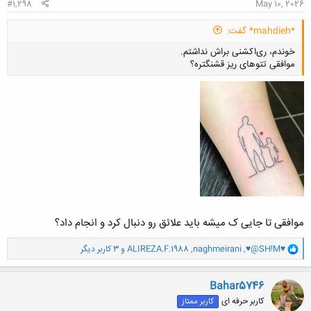
#1,298
May 10, 2026
*mahdieh* گفت:
خوندم، ری‌اکشنی براش نداشتم.
موافقی تتوهای ریز قشنگتره؟
کلیک کنید تا باز شود...
موافقی تا جایی ک میشه باید علائق رو دنبال کرد و انجام داد؟
و
♥@SH!M♥
,
naghmeirani
,
ALIREZA.F.1988
و 3 کاربر دیگر
ا
ک
ن
Bahar5746
ش
کاربر حرفه ای
کاربر ممتاز
ه