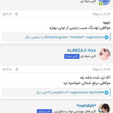
کاربر حرفه ای
ه
ا
:
#1,307
May 10, 2026
بلههه
موافقی تهدیگ سیب زمینی از نونی بهتره
و
naghmeirani
,
*mahdieh*
,
Ahmad Engineer
و 1 شخص دیگر
ا
ک
ن
ALIREZA.F.1988
ش
کاربر حرفه ای
کاربر ممتاز
ه
ا
:
#1,308
May 10, 2026
اگه ترد شده باشه بله
موافقی برنج شمالی خوشمزه تره
و
♥@SH!M♥
,
naghmeirani
,
essyh2003
و 3 کاربر دیگر
ا
ک
ن
*mahdieh*
ش
کاربر فعال مهندسی مواد و متالورژی ,
کاربر ممتاز
ه