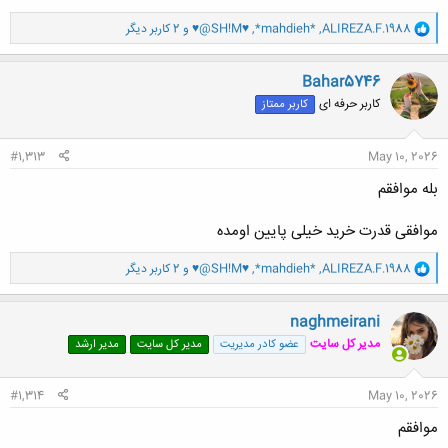
و
ALIREZA.F.1988
,
*mahdieh*
,
♥@SH!M♥
و 2 کاربر دیگر
ا
ک
ن
Bahar5746
ش
کاربر حرفه ای
کاربر ممتاز
ه
ا
:
#1,313
May 10, 2026
بله موافقم
موافقی قدرت خرید خیلی پایین اومده
و
ALIREZA.F.1988
,
*mahdieh*
,
♥@SH!M♥
و 2 کاربر دیگر
ا
ک
ن
naghmeirani
ش
مدیر کل سایت
عضو کادر مدیریت
مدیر کل سایت
مدیر ارشد
ه
ا
:
#1,314
May 10, 2026
موافقم