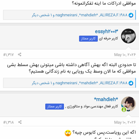
موافقی ادراکات ما اینه تفکراتمونه؟
و
ALIREZA.F.1988
,
*mahdieh*
,
naghmeirani
و 1 شخص دیگر
ا
ک
ن
essyh2003
ش
کاربر حرفه ای
کاربر ممتاز
ه
ا
:
#1,317
May 10, 2026
تا حدودی البته اگه بهش آگاهی داشته باشی میتونی بهش مسلط بشی
موافقی که ما الان وسط یک رویایی به نام زندگانی هستیم؟
و
ALIREZA.F.1988
,
*mahdieh*
,
naghmeirani
و 1 شخص دیگر
ا
ک
ن
*mahdieh*
ش
کاربر فعال مهندسی مواد و متالورژی ,
کاربر ممتاز
ه
ا
:
#1,318
May 10, 2026
اگه این رویاست،پس کابوس چیه؟