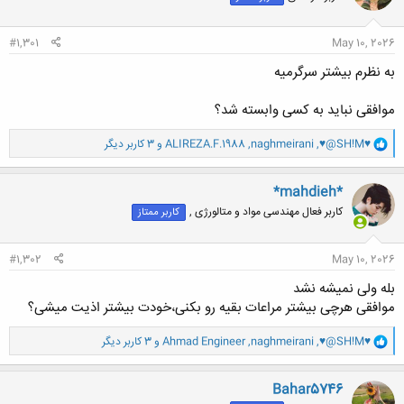
ا
:
#1,301
May 10, 2026
به نظرم بیشتر سرگرمیه
موافقی نباید به کسی وابسته شد؟
و
♥@SH!M♥
,
naghmeirani
,
ALIREZA.F.1988
و 3 کاربر دیگر
ا
ک
ن
*mahdieh*
ش
کاربر فعال مهندسی مواد و متالورژی ,
کاربر ممتاز
ه
ا
:
#1,302
May 10, 2026
بله ولی نمیشه نشد
موافقی هرچی بیشتر مراعات بقیه رو بکنی،خودت بیشتر اذیت میشی؟
و
♥@SH!M♥
,
naghmeirani
,
Ahmad Engineer
و 3 کاربر دیگر
ا
ک
ن
Bahar5746
ش