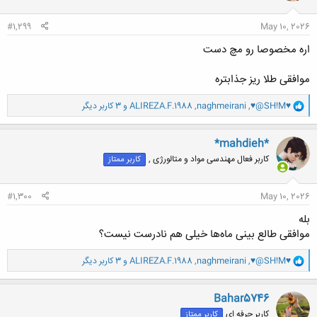
ا
:
#1,299
May 10, 2026
اره مخصوصا رو مچ دست
موافقی طلا ریز جذابتره
و
♥@SH!M♥
,
naghmeirani
,
ALIREZA.F.1988
و 3 کاربر دیگر
ا
ک
ن
*mahdieh*
ش
کاربر فعال مهندسی مواد و متالورژی ,
کاربر ممتاز
ه
ا
:
#1,300
May 10, 2026
بله
موافقی طالع بینی ماه‌ها خیلی هم نادرست نیست؟
و
♥@SH!M♥
,
naghmeirani
,
ALIREZA.F.1988
و 3 کاربر دیگر
ا
ک
ن
Bahar5746
ش
کاربر حرفه ای
کاربر ممتاز
ه