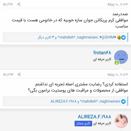
#1,292
May 10, 2026
صددرصد
موافقی کرم پریکاتن جوان سازه خوبیه که در خانومی هست با قیمت
مناسب
و
♥@SH!M♥
,
naghmeirani
,
*mahdieh*
و 3 کاربر دیگر
ا
ک
ن
frotan68
ش
کاربر حرفه ای
ه
ا
:
#1,293
May 10, 2026
استفاده کردی؟ رضایت مشتری اصله.تجربه ای نداشتم
موافقی از محصولات و مراقبت های پوستیت برامون بگی؟
و
naghmeirani
,
*mahdieh*
و
ALIREZA.F.1988
ا
ک
ن
ALIREZA.F.1988
ش
کاربر حرفه ای
کاربر ممتاز
ه
ا