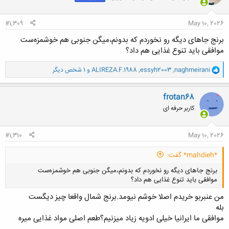
ا
:
#1,309
May 10, 2026
برنج جاهای دیگه رو نخوردم که بدونم،میگن جنوبی هم خوشمزه‌ست
موافقی باید تنوع غذایی هم داد؟
و
naghmeirani
,
essyh2003
,
ALIREZA.F.1988
و 1 شخص دیگر
ا
ک
ن
frotan68
ش
کاربر حرفه ای
ه
ا
:
#1,310
May 10, 2026
*mahdieh* گفت:
برنج جاهای دیگه رو نخوردم که بدونم،میگن جنوبی هم خوشمزه‌ست
موافقی باید تنوع غذایی هم داد؟
من عنبربو خریدم اصلا خوشم نیومد.برنج شمال واقعا چیز دیگست
بله
موافقی ما ایرانیا خیلی ادویه زیاد میزنیم؟طعم اصلی مواد غذایی میره