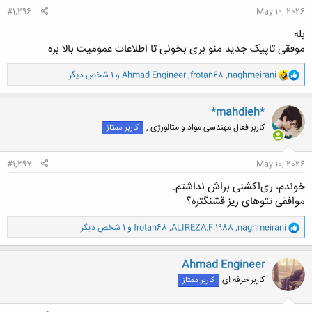
#1,296
May 10, 2026
بله
موفقی تاپیک جدید منو بری بخونی تا اطلاعات عمومیت بالا بره
و
naghmeirani
,
frotan68
,
Ahmad Engineer
و 1 شخص دیگر
ا
ک
ن
*mahdieh*
ش
کاربر فعال مهندسی مواد و متالورژی ,
کاربر ممتاز
ه
ا
:
#1,297
May 10, 2026
خوندم، ری‌اکشنی براش نداشتم.
موافقی تتوهای ریز قشنگتره؟
و
naghmeirani
,
ALIREZA.F.1988
,
frotan68
و 1 شخص دیگر
ا
ک
ن
Ahmad Engineer
ش
کاربر حرفه ای
کاربر ممتاز
ه
ا
: