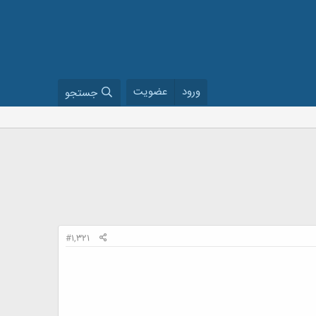
ورود
عضویت
جستجو
#1,321