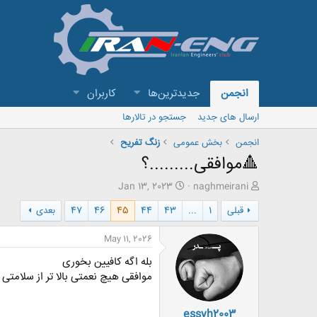
انجمن
جدیدترین‌ها
کاربران
ارسال های جدید
جستجو در تالارها
انجمن
بخش عمومی
زنگ تفريح
🔺️موافقی.........؟
ش
ت
Jan 13, 2023
naghmeirani
ر
ا
قبلی
1
...
43
44
45
46
47
بعدی
و
ر
ع
ی
ک
خ
May 11, 2026
ن
ش
بله اگه کافیین بخوری
ن
ر
د
و
موافقی هیچ نعمتی بالا تر از سلامت
ه
ع
م
essyh2003
و