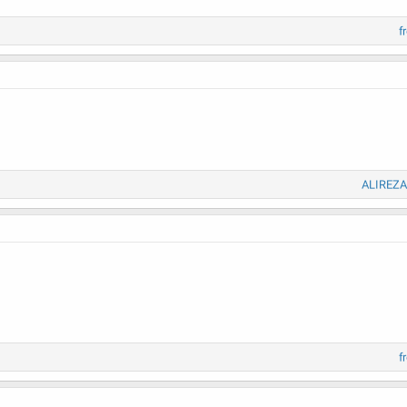
f
ALIREZA
f