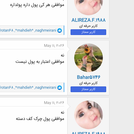
ا
موافقی هر کی پول داره پولداره
:
ALIREZA.F.1988
کاربر حرفه ای
و
frotan68
,
*mahdieh*
,
naghmeirani
کاربر ممتاز
ا
ک
ن
May 11, 2026
ش
ه
نه
ا
موافقی اعتبار به پول نیست
:
Bahar5746
کاربر حرفه ای
و
frotan68
,
*mahdieh*
,
naghmeirani
کاربر ممتاز
ا
ک
ن
May 11, 2026
ش
ه
نه
ا
موافقی پول چرک کف دسته
: