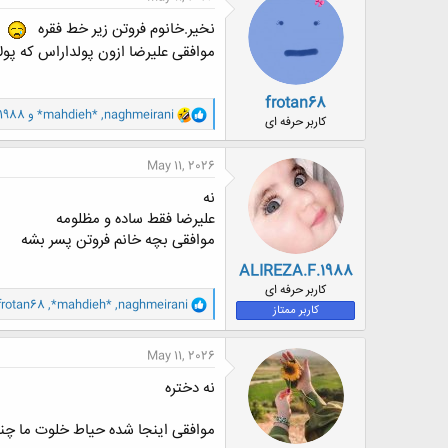
ش
ه
نخیر.خانوم فروتن زیر خط فقره
ا
موافقی علیرضا ازون پولداراس که پولا
:
frotan68
و
naghmeirani
,
*mahdieh*
و
1988
کاربر حرفه ای
ا
ک
ن
May 11, 2026
ش
ه
نه
ا
علیرضا فقط ساده و مظلومه
:
موافقی بچه خانم فروتن پسر بشه
ALIREZA.F.1988
کاربر حرفه ای
و
frotan68
,
*mahdieh*
,
naghmeirani
کاربر ممتاز
ا
ک
ن
May 11, 2026
ش
ه
نه دختره
ا
:
موافقی اینجا شده حیاط خلوت ما چند 