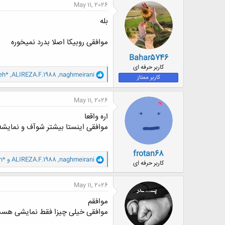
ن
May 11, 2026
ش
ه
بله
ا
:
موافقی روبیکا اصلا بدرد نمیخوره
Bahar5746
کاربر حرفه ای
و
eh*
,
ALIREZA.F.1988
,
naghmeirani
کاربر ممتاز
ا
ک
ن
May 11, 2026
ش
ه
اره واقعا
ا
موافقی اینستا بیشتر شوآف و نمایشه
:
frotan68
و
naghmeirani
,
ALIREZA.F.1988
و
h*
کاربر حرفه ای
ا
ک
ن
May 11, 2026
ش
ه
موافقم
ا
موافقی خیلی چیزا فقط نمایشی هست
: