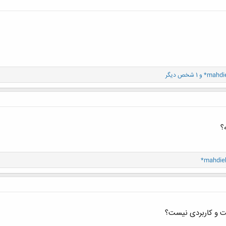
*mahdi
و 1 شخص دیگر
؟
*mahdie
 و کاربردی نیست؟