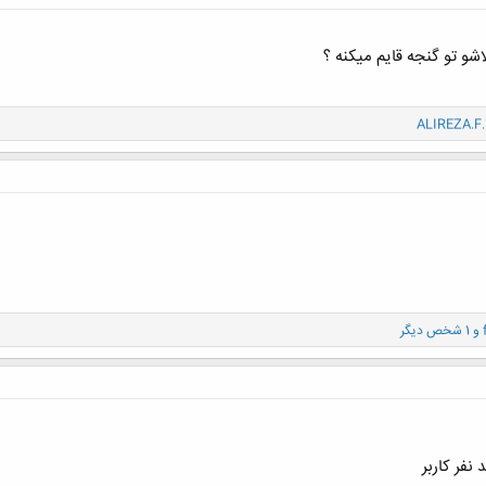
شو تو گنجه قایم میکنه ؟
ALIREZA.F.
و 1 شخص دیگر
نفر کاربر