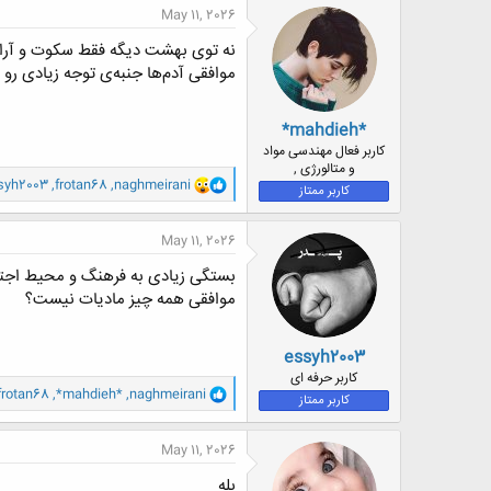
ن
May 11, 2026
ش
ه
نه توی بهشت دیگه فقط سکوت و آرا
ا
موافقی آدم‌ها جنبه‌ی توجه زیادی رو 
:
*mahdieh*
کاربر فعال مهندسی مواد
و متالورژی ,
و
syh2003
,
frotan68
,
naghmeirani
کاربر ممتاز
ا
ک
ن
May 11, 2026
ش
ه
بستگی زیادی به فرهنگ و محیط اجتم
ا
موافقی همه چیز مادیات نیست؟
:
essyh2003
کاربر حرفه ای
و
frotan68
,
*mahdieh*
,
naghmeirani
کاربر ممتاز
ا
ک
ن
May 11, 2026
ش
ه
بله