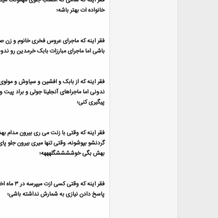
فقر اینه که شامی که امشب جلوی مهمونت میذ
خانواده ات بهتر باشه؛
فقر اینه که ماجرای عروس فخری خانوم و زن 
باشی اما ماجرای مبارزات بابک خرمدین رو ندون
فقر اینه که از بابک و افشین و سیاوش و مولوی
ندونی اما ماجراهای آنجلینا جولی و براد پیت و
پیگیری کنی؛
فقر اینه که وقتی با زنت می ری بیرون مدام ب
گردنشو بپوشونه، وقتی تنها میری بیرون جلو پای
بهش بگی خوششششگلهههه؛
فقر اینه که وقتی کسی ازت میپرسه در ۳ ماه اخیر چند تا کتاب خوندی برای
پاسخ دادن نیازی به شمارش نداشته باشی؛