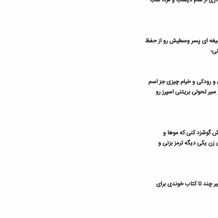
اری از شام دیشب و فردا شب
صیغه ای پسر وسطیش رو از حفظ
ی؛
 و رودکی و خیام چیزی جز اسم
 سیر تحولی بریتنی اسپرز رو
هش گوشزد کنی که موها و
 زن یکی دیگه ترمز بزنی و