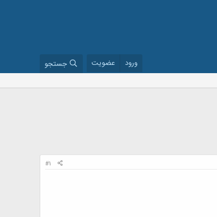
ورود
عضویت
جستجو
#1