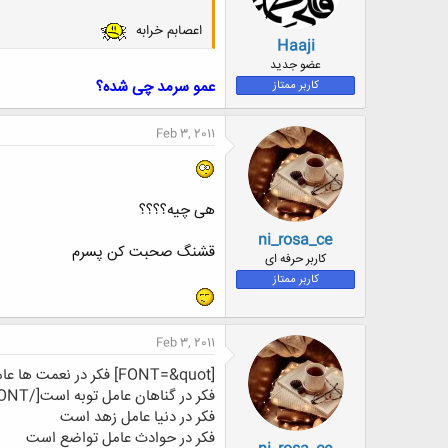
اعصابم خرابه
Haaji
عضو جدید
عمو سرمد چی شده؟
کاربر ممتاز
Feb 3, 2011
هی چیه؟؟؟؟
ni_rosa_ce
قشنگ صحبت کن پسرم
کاربر حرفه ای
کاربر ممتاز
Feb 3, 2011
[FONT=&quot] فکر در نعمت ها عامل دوست شدن است
فکر در گناهان عامل توبه است[/FONT]
فکر در دنیا عامل زهد است
فکر در حوادث عامل تواضع است