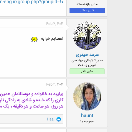
-eng.ir/group.php?groupid=10
ض
مدیر بازنشسته
و
کاربر ممتاز
ع
Feb 2, 2011
اعصابم خرابه
سرمد حیدری
مدیر تالارهای مهندسی
شیمی و نفت
مدیر تالار
Feb 2, 2011
بیایید به خانواده و دوستانمان همین
کاری را که خنده و شادی به زندگی تان 
هر روز ، هر ساعت و هر دقیقه ، یک
haunt
و
Haaji
عضو جدید
ا
ک