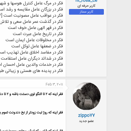
ni_rosa_ce
فکر در مرگ عامل کنترل هوسها و شه
کاربر حرفه ای
فکر در بزرگان عامل مقایسه و رشد ا
کاربر ممتاز
فکر در عواقب عامل مصونیت است [/FONT]
فکر در گذشت عمر عامل سعی و تلا
فکر در قهر الهی عامل خوف است
فکر در تاریخ عامل عبرت است
فکر در مخلوقات عامل ایمان است
فکر در ضعفها عامل توکل است
فکر در مفاسد اخلاق عامل تهذیب اس
فکر در شدائد دیگران عامل استقامت
فکر در خدمات والدین عامل احسان 
فکر در پدیده های هستی و زیبائی طبی
Feb 3, 2011
فقر اینه که ۲ تا النگو توی دستت باشه و ۲ تا دندون خراب توی دهنت؛
فقر اینه که روژ لبت زودتر از نخ دندونت تموم 
zippo77
عضو جدید