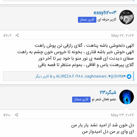
ا
ک
ن
essyh2003
ش
کاربر حرفه ای
کاربر ممتاز
ه
ا
:
#709
May 22, 2026
الهی دلخوشی باشه پناهت ، گلای رازقی تن پوش راهت
الهی خوش خبر باشه قناری ، بخونه تا خروس خون چشم به راهت
صفای دیدنت ای قصه ی نور منو با خود ببر تا آخر دور
گلای پیرهنت یاس و اقاقی ، بمونم منتظر تا قصه باقی
و
♥@SH!M♥
,
naghmeirani
,
ALIREZA.F.1988
و 5 کاربر دیگر
ا
ک
ن
شبگرد23
ش
عضو فعال شعر نو
کاربر ممتاز
ه
ا
:
#710
May 23, 2026
دل خون شد از امید نشد یار یار من
ای وای بر من دل امیدوار من