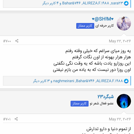
و
sara23
,
ALIREZA.F.1988
,
Bahar5746
و 4 کاربر دیگر
ا
ک
ن
♥@SH!M♥
ش
کاربر حرفه ای
کاربر ممتاز
ه
ا
:
#700
May 22, 2026
یه روز میای سراغم که خیلی وقته رفتم
هزار هزار بهونه از اون نگات گرفتم
این روزارو یادت باشه که یه وقت نگی نگفتی
اون روزا دور نیست که به یاده من بازم نیفتی
و
ALIREZA.F.1988
,
Bahar5746
,
naghmeirani
و 3 کاربر دیگر
ا
ک
ن
شبگرد23
ش
عضو فعال شعر نو
کاربر ممتاز
ه
ا
:
#701
May 22, 2026
از تموم دنیا و دارو تدارش