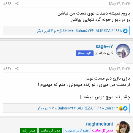
#696
May 21, 2026
باورم نمیشه دستات توی دست من نباشن
رو در دیوار خونه گرد تنهایی بپاشن
و
ALIREZA.F.1988
,
Bahar5746
,
♥@SH!M♥
و 2 کاربر دیگر
ا
ک
ن
sage007
ش
کاربر حرفه ای
کاربر ممتاز
ه
ا
:
#697
May 21, 2026
نازی نازی دلم مست توعه
از دست من میری ، تو زنده میمونی ، منم که میمیرم !
چقدر تند موج عوض میشه :|
و
sara23
,
ALIREZA.F.1988
,
Bahar5746
و 3 کاربر دیگر
ا
ک
ن
naghmeirani
ش
مدیر کل سایت
عضو کادر مدیریت
مدیر کل سایت
مدیر ارشد
ه