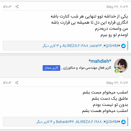
:
#703
May 22, 2026
یکی از خداشه توو تنهایی هر شب کنارت باشه
انگاری قراره این دل تا همیشه بی قرارت باشه
من واسه‌ت در‌به‌درم
اومدم تو رو ببرم
و
♥@SH!M♥
,
sara23
,
ALIREZA.F.1988
و 3 کاربر دیگر
ا
ک
ن
*mahdieh*
ش
کاربر فعال مهندسی مواد و متالورژی ,
کاربر ممتاز
ه
ا
:
#704
May 22, 2026
امشب میخوام مست بشم
عاشق یک‌ دست بشم
بدون تو نیست بودم
امشب میخوام هست بشم
و
♥@SH!M♥
,
ALIREZA.F.1988
,
Bahar5746
و 4 کاربر دیگر
ا
ک