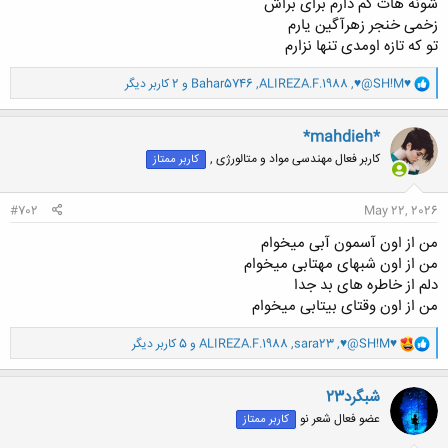
شونه هات کم دارم برای براش
زخمی خنجر زهرآگین یارم
تو که تازه اومدی تنها نزارم
و
♥@SH!M♥
,
ALIREZA.F.1988
,
Bahar5746
و 2 کاربر دیگر
ا
ک
ن
*mahdieh*
ش
کاربر فعال مهندسی مواد و متالورژی ,
کاربر ممتاز
ه
ا
:
#702
May 22, 2026
من از اون آسمون آبی میخوام
من از اون شبهای مهتابی میخوام
دلم از خاطره های بد جدا
من از اون وقتای بیتابی میخوام
و
♥@SH!M♥
,
sara23
,
ALIREZA.F.1988
و 5 کاربر دیگر
ا
ک
ن
شبگرد23
ش
عضو فعال شعر نو
کاربر ممتاز
ه
ا