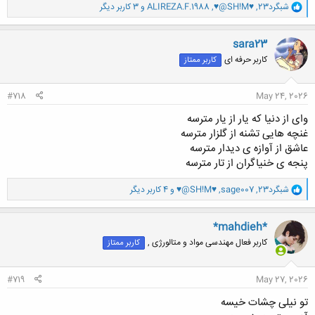
و
شبگرد23
,
♥@SH!M♥
,
ALIREZA.F.1988
و 3 کاربر دیگر
ا
ک
ن
sara23
ش
کاربر حرفه ای
کاربر ممتاز
ه
ا
:
#718
May 24, 2026
وای از دنیا که یار از یار مترسه
غنچه هایی تشنه از گلزار مترسه
عاشق از آوازه ی دیدار مترسه
پنجه ی خنیاگران از تار مترسه
و
شبگرد23
,
sage007
,
♥@SH!M♥
و 4 کاربر دیگر
ا
ک
ن
*mahdieh*
ش
کاربر فعال مهندسی مواد و متالورژی ,
کاربر ممتاز
ه
ا
:
#719
May 27, 2026
تو نیلی چشات خیسه