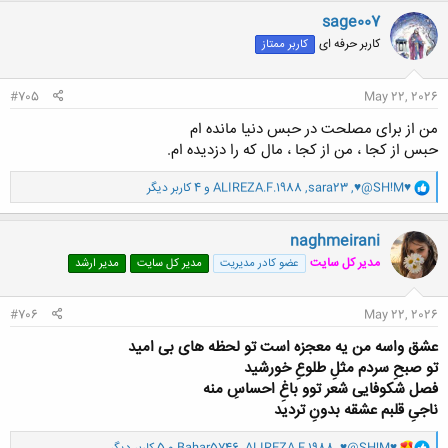
ن
sage007
ش
کاربر حرفه ای
کاربر ممتاز
ه
ا
:
#705
May 22, 2026
من از برای مصلحت در حبس دنیا مانده ام
حبس از کجا ، من از کجا ، مال که را دزدیده ام.
و
♥@SH!M♥
,
sara23
,
ALIREZA.F.1988
و 4 کاربر دیگر
ا
ک
ن
naghmeirani
ش
مدیر کل سایت
عضو کادر مدیریت
مدیر کل سایت
مدیر ارشد
ه
ا
:
#706
May 22, 2026
عشق واسه من یه معجزه است تو لحظه های بی امید
تو صبحِ سردم مثلِ طلوعِ خورشید
فصل شکوفایی شعر توو باغِ احساسِ منه
ناجیِ قلبم عشقه بدونِ تردید
و