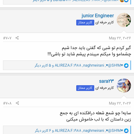
♥@SH!M♥
,
ALIREZA.F.1988
,
Bahar5746
و 5 کاربر دیگر
ا
ک
ن
junior Engineer
ش
کاربر حرفه ای
کاربر ممتاز
ه
ا
:
#707
May 22, 2026
گیر کردم تو شبی که گفتی باید جدا شیم
چشمامو وا میکنم میبندم پیشم شاید تو باشی!!!
و
♥@SH!M♥
,
naghmeirani
,
ALIREZA.F.1988
و 5 کاربر دیگر
ا
ک
ن
sara23
ش
کاربر حرفه ای
کاربر ممتاز
ه
ا
:
#708
May 22, 2026
سایه! چو شمع شعله درافکنده ای به جمع
زین داستان که با لب خاموش میکنی
و
♥@SH!M♥
,
naghmeirani
,
ALIREZA.F.1988
و 6 کاربر دیگر