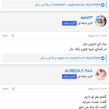
و
♥@SH!M♥
,
naghmeirani
,
*mahdieh*
و 5 کاربر دیگر
ا
ک
ن
sara23
ش
کاربر حرفه ای
کاربر ممتاز
ه
ا
:
#711
May 23, 2026
ببار ای بارون ببار
در شبای تیره چون زلف یار
و
♥@SH!M♥
,
essyh2003
,
sage007
و 5 کاربر دیگر
ا
ک
ن
ALIREZA.F.1988
ش
کاربر حرفه ای
کاربر ممتاز
ه
ا
:
#712
May 23, 2026
گفتم غم تو دارم
گفت غمت سراید
گفت که ماه من شو