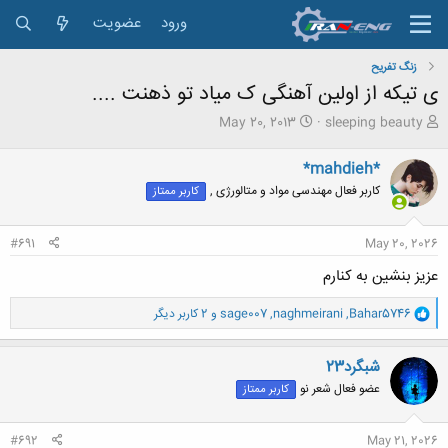
ورود
عضویت
زنگ تفريح
ی تیکه از اولین آهنگی ک میاد تو ذهنت ....
ش
ت
May 20, 2013
sleeping beauty
ر
ا
و
ر
*mahdieh*
ع
ی
کاربر فعال مهندسی مواد و متالورژی ,
کاربر ممتاز
ک
خ
ن
ش
ن
ر
#691
May 20, 2026
د
و
ه
ع
عزیز بنشین به کنارم
م
و
و
Bahar5746
,
naghmeirani
,
sage007
و 2 کاربر دیگر
ض
ا
و
ک
ع
ن
شبگرد23
ش
عضو فعال شعر نو
کاربر ممتاز
ه
ا
:
#692
May 21, 2026