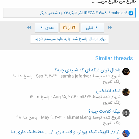
طلوع من طلوع من……..
و
*mahdieh*
,
ALIREZA.F.1988
,
شبگرد23
و 1 شخص دیگر
ا
ک
ن
اول
آخر
24 از 29
قبلی
بعدی
ش
ه
برای ارسال پاسخ شما باید وارد سیستم شوید.
ا
:
Similar threads
باحال ترین تیکه ای که شنیدی چیه؟
شروع شده توسط samira jafarivar
Sep 4, 2014
پاسخ ها: 10
زنگ تفريح
تیکه انداختن
شروع شده توسط ali872
Aug 15, 2014
پاسخ ها: 12
زنگ تفريح
تیکه کلامت چیه؟
شروع شده توسط ali.metal.eng
May 9, 2014
پاسخ ها: 98
زنگ تفريح
././/. تاپیک تیکه پرونی و لات بازی../..... معئتطلک داری بیا
تو