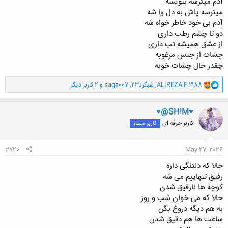
آدم میترسه بنویسه
میترسه پاش به دل وا شه
آدم بی خود خاطر خواه شه
دو تا چشم رطب داری
از عشق همیشه تب داری
چشات از جنس مرغوبه
چقدر حال چشات خوبه
و
ALIREZA.F.1988
,
شبگرد23
,
sage007
و 2 کاربر دیگر
ا
ک
ن
♥@SH!M♥
ش
کاربر حرفه ای
کاربر ممتاز
ه
ا
:
#720
May 27, 2026
حالا که دلتنگی داره
رفیق تنهاییم می شه
کوچه ها نارفیق شدن
حالا که می خوان شب و روز
به هم دیگه دروغ بگن
ساعت ها هم دقیق شدن