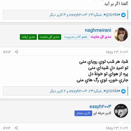
گفتا اگر بر آید
و
♥@SH!M♥
,
شبگرد23
,
essyh2003
و 3 کاربر دیگر
ا
ک
ن
naghmeirani
ش
مدیر کل سایت
عضو کادر مدیریت
مدیر کل سایت
مدیر ارشد
ه
ا
:
#713
May 23, 2026
ﺷبا، ﻫﺮ ﺷﺐ ﺗﻮیِ روﻳﺎیِ ﻣﻨﻰ
ﺗﻮ اﻣﻴﺪِ دلِ ﺷﻴﺪایِ ﻣﻨﻰ
ﭘﺮه از ﻫﻮایِ ﺗﻮ ﺧﻮﻧهٔ دل
ﺟﺎریِ ﺧﻮن، ﺗﻮیِ رگ ﻫﺎیِ ﻣﻨﻰ
و
♥@SH!M♥
,
شبگرد23
,
essyh2003
و 2 کاربر دیگر
ا
ک
ن
essyh2003
ش
کاربر حرفه ای
کاربر ممتاز
ه
ا
:
#714
May 23, 2026