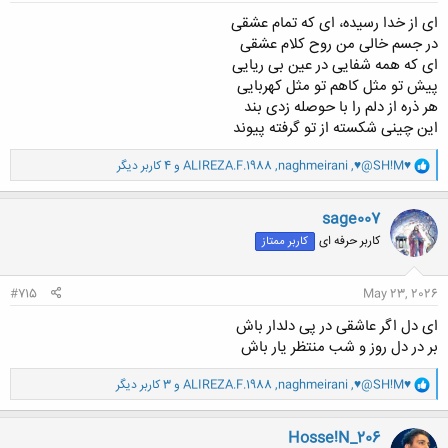
ای از خدا رسیده، ای که تمام عشقی
در جسم خالی من روح کلام عشقی
ای که همه شفایی در عین بی ریایی
پیش تو مثل کاهم تو مثل کهربایی
هر ذره از دلم را با حوصله زدی بند
این چینی شکسته از تو گرفته پیوند
و
♥@SH!M♥
,
naghmeirani
,
ALIREZA.F.1988
و 4 کاربر دیگر
ا
ک
ن
sage007
ش
کاربر حرفه ای
کاربر ممتاز
ه
ا
:
#715
May 23, 2026
ای دل اگر عاشقی در پی دلدار باش
بر در دل روز و شب منتظر یار باش
و
♥@SH!M♥
,
naghmeirani
,
ALIREZA.F.1988
و 3 کاربر دیگر
ا
ک
ن
Hosse!N_206
ش