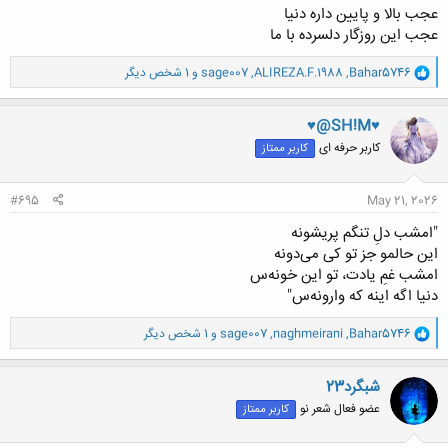
عجب بالا و پایین داره دنیا
عجب این روزگار دلسرده با ما
و
Bahar5746
,
ALIREZA.F.1988
,
sage007
و 1 شخص دیگر
ا
ک
ن
♥@SH!M♥
ش
کاربر حرفه ای
کاربر ممتاز
ه
ا
:
#695
May 21, 2026
"امشب دلِ تنگم پریشونه
این حالمو جز تو کی می‌دونه
امشب غمِ یادت، تو این خونه‌س
دنیا اگه اینه که وارونه‌س"
و
Bahar5746
,
naghmeirani
,
sage007
و 1 شخص دیگر
ا
ک
ن
شبگرد23
ش
عضو فعال شعر نو
کاربر ممتاز
ه
ا
: