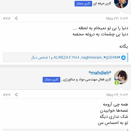
کاربر حرفه ای
کاربر ممتاز
ه
ا
:
#716
May 23, 2026
دنیا را بی تو نمیخام یه لحظه ....
دنیا بی چشمات یه دروغه محضه
یگانه
و
♥@SH!M♥
,
naghmeirani
,
ALIREZA.F.1988
و 1 شخص دیگر
ا
ک
ن
*mahdieh*
ش
کاربر فعال مهندسی مواد و متالورژی ,
کاربر ممتاز
ه
ا
:
#717
May 24, 2026
همه چی آرومه
غصه‌ها خوابیدن
شک نداری دیگه
تو به احساس من