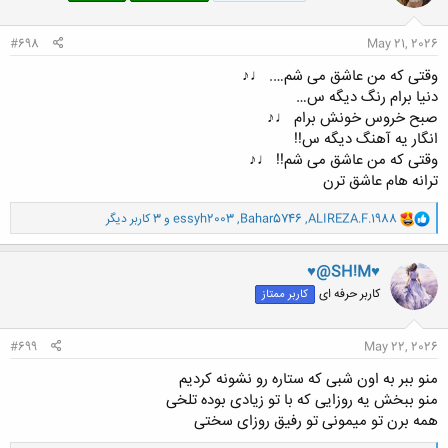
ا
:
#698
May 21, 2026
وقتی که من عاشق می شم…. ♩♪
دنیا برام رنگ دیگه س…
صبح خروس خونش برام ♩♪
انگار یه آهنگ دیگه س!!
وقتی که من عاشق می شم!! ♩♪
ترانه هام عاشق ترن
و
ALIREZA.F.1988
,
Bahar5746
,
essyh2003
و 3 کاربر دیگر
ا
ک
ن
♥@SH!M♥
ش
کاربر حرفه ای
کاربر ممتاز
ه
ا
:
#699
May 22, 2026