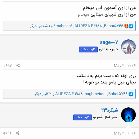
من از اون آسمون آبی میخام
من از اون شبهای مهتابی میخام
و
Bahar5746
,
ALIREZA.F.1988
,
*mahdieh*
و 1 شخص دیگر
ا
ک
ن
sage007
ش
کاربر حرفه ای
کاربر ممتاز
ه
ا
:
#693
May 21, 2026
زری اونه که دست بزنم به دستت
بجای مبل پامو ببند تو خونه !
و
Bahar5746
,
naghmeirani
,
ALIREZA.F.1988
و 2 کاربر دیگر
ا
ک
ن
شبگرد23
ش
عضو فعال شعر نو
کاربر ممتاز
ه
ا
:
#694
May 21, 2026