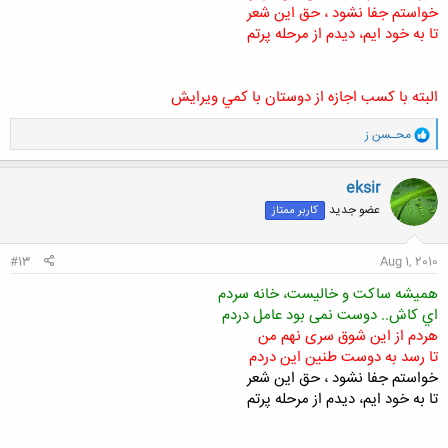
خواستم جفا نشود ، حق اين شعر
تا به خود ايم، ديدم از مرحله پرتم
البته با كسب اجازه از دوستان با كمي ويرايش
و
محـسن ز
ا
ک
ن
eksir
ش
عضو جدید
کاربر ممتاز
ه
ا
:
#13
Aug 1, 2010
همیشه ساکت و خالیست، خانه سردم
اي کاش.. دوست نمی بود عامل دردم
هردم از این شوق سری نهم من
تا رسد به دوست طنین اين دردم
خواستم جفا نشود ، حق اين شعر
تا به خود ايم، ديدم از مرحله پرتم