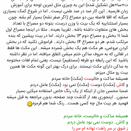
ت+سا+هل تشکیل شده) این یه چیزی مثل تمرین لوحه برای آموزش
زبان فارسیه.. این کار صد در صد علمی نیست.. اما در شروع کمک بسیاری
میکنه که اقلا فاصله بین دو مصراع (اگر صفر نشه) بسیار کم بشه. چون
بسیار استثناییه که یک بیت با وزن درست، بتونه دو مصراع با تعداد
بخش های متفاوت داشته باشه.. تقریبا بعیده.. مثلا در اینجا مصراع اول
شما 11 بخش و مصراع دوم 13 بخش دارند. اما در بیت پیشین که بنده
مرتکب شدم، هر دو مصراع 14 بخش دارند.. فراموش نکنید که در بخش
کردن عروضی، هر مکث هم یک بخش شمرده میشه.. این مکث ها فقط
در لغاتی که به حروف ساکن ختم میشن اتفاق میافته، اما در نظر داشته
باشید که این رابطه دو طرفه (مستقیم) نیست، یعنی تمام لغات مختومه
به ساکن دارای مکث نیستند. برای درک بهتر این گونه مکث ها همین
بیت رو مثال میزنم:
همیشه ساکت و خالی
ست
(مکث) خانه سردم
و کا
ش
(مکث) دوس
ت
(مکث) نمی ب
ود
(مکث) عامل دردم
ضمنا محسن جان از اینکه از یک رنگ خاص استفاده میکنی بسیار
ممنون.. اینجوری بعد از گذشت چند صفحه، بدون مراجعه به قبل میشه
فهمید هر بیت مال چه کسی هست.. رنگ شما هم قرمزه
همیشه ساکت و خالیست، خانه سردم
و کاش.. دوست نمی بود عامل دردم
ز شوق بر سر راهت نهاده ام سر را