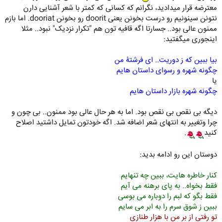
معترضه قرار میدادید، نگرانم که کسانی که کمتر با شعر آشنایی دارن
نتونن سینونیم رو درست بخونن یعنی doorit رو بخونن dooriat. اما بازم
ممنون عالی بود.. جسارتا اگه قافیه تون هم "تکرار نزدیک" نبود.. مثلا
اینجوری میگفتید:
بیا ببین که ز دوریت.. ای فرشتۀ من
چگونه شهره و رسوای داستان هایم
یا
چگونه شهره بازار داستان هایم
دیگه بی نقص بی نقص بود. اما به هر حال عالی بود ممنون.. بی چون و
چرا وتغییر به انتهای شعر اضافه شد. اگه خودتون تمایل داشتید اصلاح
کنید
.
دوستان این رو ادامه بدید:
کنار خاطره هایت، ببین چه تنهایم
فقط بخواه.. به پای برهنه می آیم
فقط بگو که لبم را دوباره می بوسی
ببین ز شوق سرم را به ابر می سایم
تو رفتی از بر من با هزار طنازی