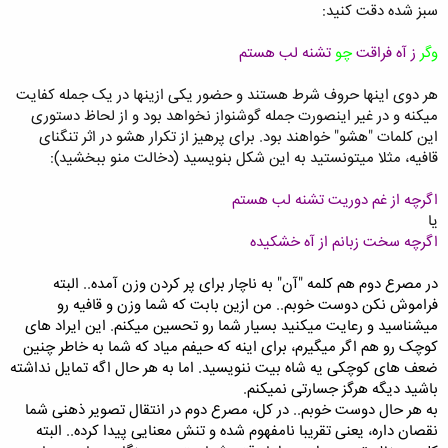
سبز شده دقت کنید:
وگر
ز آه فراقت
چو
تشنه لب هستم
هر دوی اینها حروف شرط هستند و حضور یکی ازینها در یک جمله کفایت
میکنه و در غیر اینصورت جمله گوشنواز نخواهد بود و از لحاظ دستوری
این کلمات "هشو" خواهند بود. برای پرهیز از تکرار هشو در اثر تنگنای
قافیه، مثلا میتونستید به این شکل بنویسید (دخالت منو ببخشید):
اگرچه از غم دوریت تشنه لب هستم
یا
اگرچه سخت زبانم از آه خشکیده
در مصرع دوم هم کلمه "آن" به ناچار برای پر کردن وزن آمده.. البته
فراموش نکن دوست خوبم.. من ازین بابت که شما وزن و قافیه رو
میشناسید و رعایت میکنید بسیار شما رو تحسین میکنم. این ایراد های
کوچک رو هم اگر میگیرم، برای اینه که حیفم میاد که شما به خاطر چنین
ضعف های کوچکی یه شاه بیت ننویسید. اما به هر حال اگه تمایل نداشته
باشید دیگه هرگز جسارتی نمیکنم.
به هر حال دوست خوبم.. در کل، مصرع دوم در انتقال تصویر ذهنی شما
نقصان داره، یعنی تقریبا نامفهوم شده و تنش معنایی پیدا کرده.. البته