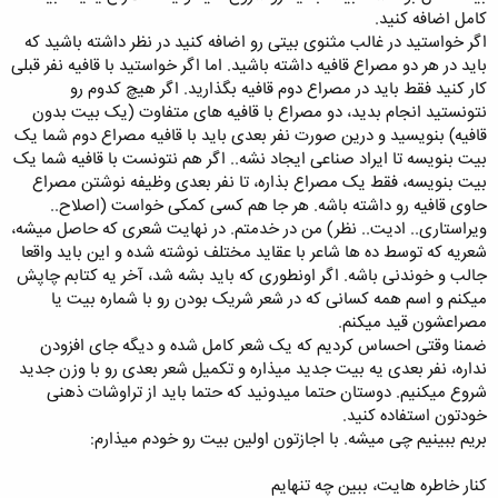
کامل اضافه کنید.
اگر خواستید در غالب مثنوی بیتی رو اضافه کنید در نظر داشته باشید که
باید در هر دو مصراع قافیه داشته باشید. اما اگر خواستید با قافیه نفر قبلی
کار کنید فقط باید در مصراع دوم قافیه بگذارید. اگر هیچ کدوم رو
نتونستید انجام بدید، دو مصراع با قافیه های متفاوت (یک بیت بدون
قافیه) بنویسید و درین صورت نفر بعدی باید با قافیه مصراع دوم شما یک
بیت بنویسه تا ایراد صناعی ایجاد نشه.. اگر هم نتونست با قافیه شما یک
بیت بنویسه، فقط یک مصراع بذاره، تا نفر بعدی وظیفه نوشتن مصراع
حاوی قافیه رو داشته باشه. هر جا هم کسی کمکی خواست (اصلاح..
ویراستاری.. ادیت.. نظر) من در خدمتم. در نهایت شعری که حاصل میشه،
شعریه که توسط ده ها شاعر با عقاید مختلف نوشته شده و این باید واقعا
جالب و خوندنی باشه. اگر اونطوری که باید بشه شد، آخر یه کتابم چاپش
میکنم و اسم همه کسانی که در شعر شریک بودن رو با شماره بیت یا
مصراعشون قید میکنم.
ضمنا وقتی احساس کردیم که یک شعر کامل شده و دیگه جای افزودن
نداره، نفر بعدی یه بیت جدید میذاره و تکمیل شعر بعدی رو با وزن جدید
شروع میکنیم. دوستان حتما میدونید که حتما باید از تراوشات ذهنی
خودتون استفاده کنید.
بریم ببینیم چی میشه. با اجازتون اولین بیت رو خودم میذارم:
کنار خاطره هایت، ببین چه تنهایم