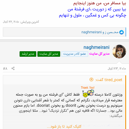
بیا مسافر من، من هنوز اینجایم
بیا ببین که ز دوریت ،ای فرشتۀ من
چگونه بی کس و غمگین ، ملول و تنهایم
آخرین ویرایش:
Jul 22, 2010
و
محـسن ز
و
naghmeirani
ا
ک
ن
naghmeirani
ش
مدیر کل سایت
عضو کادر مدیریت
مدیر کل سایت
مدیر ارشد
ه
ا
:
#8
Jul 23, 2010
tired_poet گفت:
وزنتون کاملا درسته
فقط کاش "ای فرشته من رو به صورت جمله
معترضه قرار میدادید، نگرانم که کسانی که کمتر با شعر آشنایی دارن نتونن
سینونیم رو درست بخونن یعنی doorit رو بخونن dooriat. اما بازم ممنون
عالی بود.. جسارتا اگه قافیه تون هم "تکرار نزدیک" نبود.. مثلا اینجوری
میگفتید:
بیا ببین که ز دوریت.. ای فرشتۀ من
کلیک کنید تا باز شود...