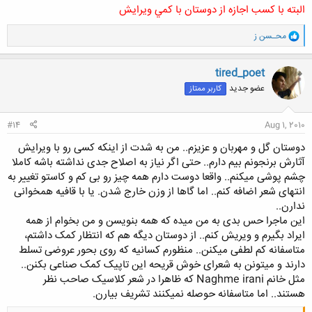
البته با كسب اجازه از دوستان با كمي ويرايش
و
محـسن ز
ا
ک
ن
tired_poet
ش
عضو جدید
کاربر ممتاز
ه
ا
:
#14
Aug 1, 2010
دوستان گل و مهربان و عزیزم.. من به شدت از اینکه کسی رو با ویرایش
آثارش برنجونم بیم دارم.. حتی اگر نیاز به اصلاح جدی نداشته باشه کاملا
چشم پوشی میکنم.. واقعا دوست دارم همه چیز رو بی کم و کاستو تغییر به
انتهای شعر اضافه کنم.. اما گاها از وزن خارج شدن. یا با قافیه همخوانی
ندارن..
این ماجرا حس بدی به من میده که همه بنویسن و من بخوام از همه
ایراد بگیرم و ویریش کنم.. از دوستان دیگه هم که انتظار کمک داشتم،
متاسفانه کم لطفی میکنن.. منظورم کسانیه که روی بحور عروضی تسلط
دارند و میتونن به شعرای خوش قریحه این تاپیک کمک صناعی بکنن..
مثل خانم Naghme irani که ظاهرا در شعر کلاسیک صاحب نظر
هستند.. اما متاسفانه حوصله نمیکنند تشریف بیارن.