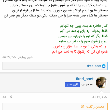
بشود زود نا امید نشو فکر کنم دوستان که شرکت نکردند یکم قافیه سختی
رو انتخاب کردی و یا اینکه براشون هنوز جا نیفتاده این جستار خیلی از
جستار ها رو دیدم اولش همین جوری بوده بعد ها از پرطرفدار ترین
جستار ها شده صبر همه چیز را حل میکنه یکی دو هفته دیگر هم صبر کن
کنار خاطره هایت، ببین چه تنهایم
فقط بخواه.. به پای برهنه می آیم
فقط بگو که لبم را دوباره می بوسی
ببین ز شوق سرم را به ابر می سایم
ای که رفتی از برم با صد هزاران دلبری
غمزه ای کن که زشوق تا به لحد می آیم
آخرین ویرایش:
Jul 22, 2010
و
tired_poet
ا
ک
ن
tired_poet
ش
عضو جدید
کاربر ممتاز
ه
ا
:
#5
Jul 22, 2010
محسن ز گفت: