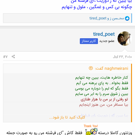
بیا ببین که ز دوریت ،ای فرشتۀ من
چگونه بی کس و غمگین ، ملول و تنهایم
و
محـسن ز
و
tired_poet
ا
ک
ن
tired_poet
ش
عضو جدید
کاربر ممتاز
ه
ا
:
#7
Jul 22, 2010
naghmeirani گفت:
کنار خاطره هایت، ببین چه تنهایم
فقط بخواه.. به پای برهنه می آیم
فقط بگو که لبم را دوباره می بوسی
ببین ز شوق سرم را به ابر می سایم
تو رفتی از بر من با هزار طنازی
بیا مسافر من، من هنوز اینجایم
بیا ببین که ز دوریت ،ای فرشتۀ من
کلیک کنید تا باز شود...
چگونه بی کس و غمگین ، ملول و تنهایم
وزنتون کاملا درسته
فقط کاش "ای فرشته من رو به صورت جمله