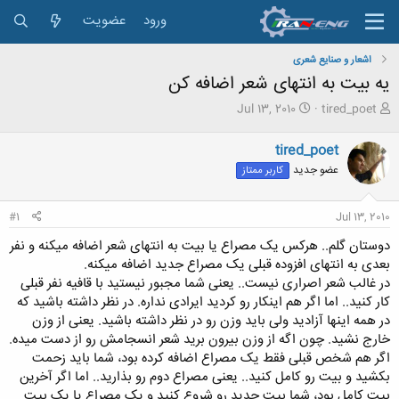
ورود
عضویت
اشعار و صنايع شعری
یه بیت به انتهای شعر اضافه کن
ش
ت
Jul 13, 2010
tired_poet
ر
ا
و
ر
tired_poet
ع
ی
عضو جدید
کاربر ممتاز
ک
خ
ن
ش
ن
ر
#1
Jul 13, 2010
د
و
ه
ع
دوستان گلم.. هرکس یک مصراع یا بیت به انتهای شعر اضافه میکنه و نفر
م
بعدی به انتهای افزوده قبلی یک مصراع جدید اضافه میکنه.
و
در غالب شعر اصراری نیست.. یعنی شما مجبور نیستید با قافیه نفر قبلی
ض
کار کنید.. اما اگر هم اینکار رو کردید ایرادی نداره. در نظر داشته باشید که
و
ع
در همه اینها آزادید ولی باید وزن رو در نظر داشته باشید. یعنی از وزن
خارج نشید. چون اگه از وزن بیرون برید شعر انسجامش رو از دست میده.
اگر هم شخص قبلی فقط یک مصراع اضافه کرده بود، شما باید زحمت
بکشید و بیت رو کامل کنید.. یعنی مصراع دوم رو بذارید.. اما اگر آخرین
بیت کامل بود، شما بیت جدید رو شروع کنید و یک مصراع یا یک بیت