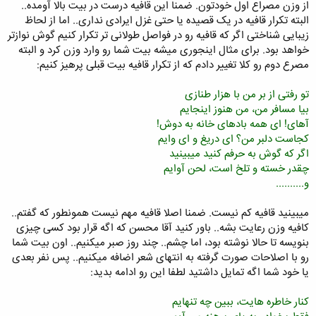
از وزن مصراع اول خودتون. ضمنا این قافیه درست در بیت بالا آومده..
البته تکرار قافیه در یک قصیده یا حتی غزل ایرادی نداری.. اما از لحاظ
زیبایی شناختی اگر که قافیه رو در فواصل طولانی تر تکرار کنیم گوش نوازتر
خواهد بود. برای مثال اینجوری میشه بیت شما رو وارد وزن کرد و البته
مصرع دوم رو کلا تغییر دادم که از تکرار قافیه بیت قبلی پرهیز کنیم:
تو رفتی از بر من با هزار طنازی
بیا مسافر من، من هنوز اینجایم
آهای! ای همه بادهای خانه به دوش!
کجاست دلبر من؟ ای دریغ و ای وایم
اگر که گوش به حرفم کنید میبینید
چقدر خسته و تلخ است، لحن آوایم
و..........
میبینید قافیه کم نیست. ضمنا اصلا قافیه مهم نیست همونطور که گفتم..
کافیه وزن رعایت بشه.. باور کنید آقا محسن که اگه قرار بود کسی چیزی
بنویسه تا حالا نوشته بود، اما چشم.. چند روز صبر میکنیم.. اون بیت شما
رو با اصلاحات صورت گرفته به انتهای شعر اضافه میکنیم.. پس نفر بعدی
یا خود شما اگه تمایل داشتید لطفا این رو ادامه بدید:
کنار خاطره هایت، ببین چه تنهایم