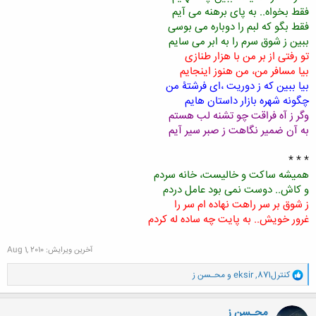
فقط بخواه.. به پای برهنه می آیم
فقط بگو که لبم را دوباره می بوسی
ببین ز شوق سرم را به ابر می سایم
تو رفتی از بر من با هزار طنازی
بیا مسافر من، من هنوز اینجایم
بیا ببین که ز دوریت ،ای فرشتۀ من
چگونه شهره بازار داستان هایم
وگر ز آه فراقت چو تشنه لب هستم
به آن ضمیر نگاهت ز صبر سیر آیم
* * *
همیشه ساکت و خالیست، خانه سردم
و کاش.. دوست نمی بود عامل دردم
ز شوق بر سر راهت نهاده ام سر را
غرور خویش.. به پایت چه ساده له کردم
آخرین ویرایش:
Aug 1, 2010
و
کنترل871
,
eksir
و
محـسن ز
ا
ک
ن
محـسن ز