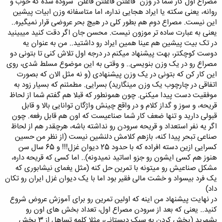
مصراع اول کار شما در وزن "فاعلتن فاعلتن فاعلن" سروده شده که خوب و
روانه، یعنی سکته یا ایراد هجایی نداره، اما متاسفانه وزن ابیات پیشین
این نیست. مصراع دوم هم بطور کلی در هیچ بحر عروضی قرار نمیگیره..
یعنی به عبارت ساده تر موزون نیست. محسن جان اگر دقت کنید میبینید
در تک بیت پیشین هم عینا همین ایراد رو داشتید.. من به عنوان یه
دوست کوچکتر، بهت پیشنهاد میکنم در درجه اول تلاش کنی تا بتونی دو
مصراع رو در یک وزن بنویسی.. و وقتی به این موضوع مسلط شدی، روی
این کار کن که بتونی در یک وزن پیشنهادی (و نه مثل الان که بصورت
اتفاقی در چارچوب یک وزن مینگارید) بسرایی. مطمئنم که بسیار زود به
موفقیت دست پیدا میکنی. چون همونطور که قبلا هم گفتم شما از لحاظ
قریحه، و سوز و گداز کلام و در واقع چینش واژگان توانایی بالا و قابل
قبولی دارید و تنها ضعف کار شما صناعیست که اون هم قابل رفعه. چون
اگر یه نفر استعداد و قریحه سرودن رو نداشته باشه، هرچقدر هم از لحاظ
صناعی تبحر پیدا کنه، بازهم کلامش دلنشین نیست (از نظر من حسین
کسرایی ازین دسته افراده که با حدود 25 دیوان غزل!!! و 65 سال سن
هنوز هم کسی ایشون رو جزو اساتید نمیدونه).. اما کسی که قریحه داره،
مشکل صناعیش رو میتونه با تمرین حل کنه (مثل یغمای نیشابوری که
یک فرد بیسواد و خشت مالی فقیر بود اما با یک دیوان غزل ایران رو تکان
داد)
در نهایت پیشنهاد من اینه که اولین تمرین رو برای آموزش عروض شروع
کنید.. یعنی که بعد از سرودن مصراع اول، تعداد بخش های اون رو
بشمرید (بخش کردن به سبک دبستانی، مثلا کلمه تساهل از 3 بخش