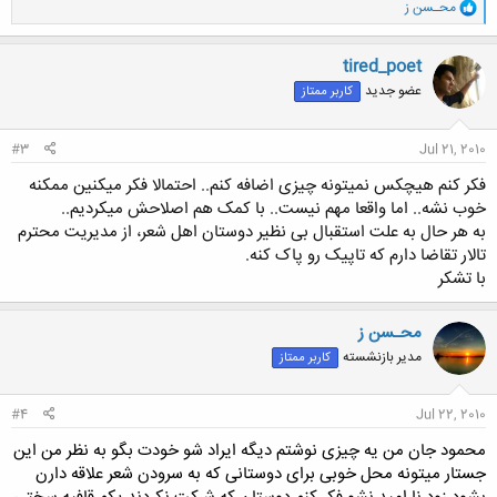
و
محـسن ز
ا
ک
ن
tired_poet
ش
عضو جدید
کاربر ممتاز
ه
ا
:
#3
Jul 21, 2010
فکر کنم هیچکس نمیتونه چیزی اضافه کنم.. احتمالا فکر میکنین ممکنه
خوب نشه.. اما واقعا مهم نیست.. با کمک هم اصلاحش میکردیم..
به هر حال به علت استقبال بی نظیر دوستان اهل شعر، از مدیریت محترم
تالار تقاضا دارم که تاپیک رو پاک کنه.
با تشکر
محـسن ز
مدیر بازنشسته
کاربر ممتاز
#4
Jul 22, 2010
محمود جان من یه چیزی نوشتم دیگه ایراد شو خودت بگو به نظر من این
جستار میتونه محل خوبی برای دوستانی که به سرودن شعر علاقه دارن