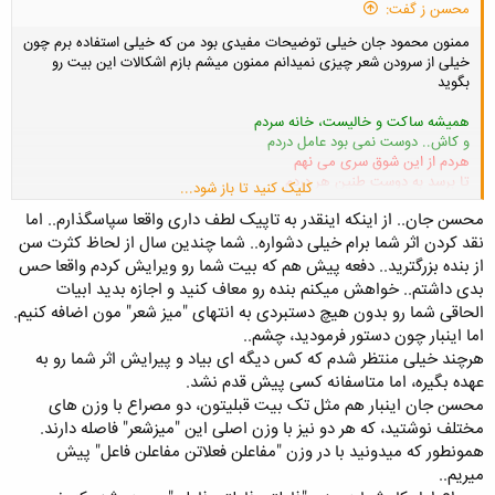
محسن ز گفت:
ممنون محمود جان خیلی توضیحات مفیدی بود من که خیلی استفاده برم چون
خیلی از سرودن شعر چیزی نمیدانم ممنون میشم بازم اشکالات این بیت رو
بگوید
همیشه ساکت و خالیست، خانه سردم
و کاش.. دوست نمی بود عامل دردم
هردم از این شوق سری می نهم
تا برسد به دوست طنین هر دردم
کلیک کنید تا باز شود...
محسن جان.. از اینکه اینقدر به تاپیک لطف داری واقعا سپاسگذارم.. اما
نقد کردن اثر شما برام خیلی دشواره.. شما چندین سال از لحاظ کثرت سن
از بنده بزرگترید.. دفعه پیش هم که بیت شما رو ویرایش کردم واقعا حس
بدی داشتم.. خواهش میکنم بنده رو معاف کنید و اجازه بدید ابیات
الحاقی شما رو بدون هیچ دستبردی به انتهای "میز شعر" مون اضافه کنیم.
اما اینبار چون دستور فرمودید، چشم..
هرچند خیلی منتظر شدم که کس دیگه ای بیاد و پیرایش اثر شما رو به
عهده بگیره، اما متاسفانه کسی پیش قدم نشد.
محسن جان اینبار هم مثل تک بیت قبلیتون، دو مصراع با وزن های
مختلف نوشتید، که هر دو نیز با وزن اصلی این "میزشعر" فاصله دارند.
همونطور که میدونید با در وزن "مفاعلن فعلاتن مفاعلن فاعل" پیش
میریم..