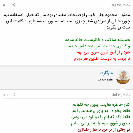
#10
Jul 25, 2010
ممنون محمود جان خیلی توضیحات مفیدی بود من که خیلی استفاده برم
چون خیلی از سرودن شعر چیزی نمیدانم ممنون میشم بازم اشکالات این
بیت رو بگوید
همیشه ساکت و خالیست، خانه سردم
و کاش.. دوست نمی بود عامل دردم
هردم از این شوق سری می نهم
تا برسد به دوست طنین هر دردم
مارگارت
عضو جدید
#11
Jul 31, 2010
کنار خاطره هایت، ببین چه تنهایم
فقط بخواه.. به پای برهنه می آیم
فقط بگو که لبم را دوباره می بوسی
ببین ز شوق سرم را به ابر می سایم
تو رفتی از بر من با هزار طنازی