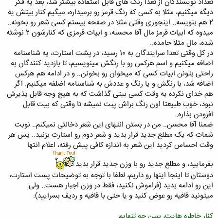
تعداد نویسندگان از تعدا رنگ های قابل استفاده بیشتر شد، بعد یه فکر
دیگه میکنیم، مثلا به کسی که رنگ قرمز رو برمیداره، میگیم کنار بیتش یه
2 هم بنویسه.. اینجوری وقتی مثلا در صفحه بیستم کسی شعر رو بخونه..
میدوه که ابیات قرمز مال آقا محسنه، و ابیات قرمزی که کنارشون 2 نوشته
شده، مال مثلا حامده..
در کل وقتی تعدا سرایندگان به 10 رسید، در پشت استارت، یه شناسنامه
اضافه میکنیم و اسم هرکس رو با رنگش مینویسیم، تا بازدید کنندگان به
راحتی بتونن ابیات کسی که میخوان رو بخونن.. و در ادامه هم هرکس
اضافه شد، با رنگش و یا رنگ و عددش به شناسنامه اضلفه میکنیم. اگر
هم خدای نکرده یه وقت کسی بیتی گذاشت که به هیچ وجه قابل پذیرش
نبود، خوب طبیعتا اون رنگ براش پبت نمیشه تا وقتی که بیت قابل
افزودن بذاره.
ضمنا آقا محسن.. من در بستن انتهای این شعر دخالتی نمیکنم.. نوبت
شمات که یک مطلع جدید قرار بدید و شعر دوم رو استارت بزنید.. پس هر
وقت احساس کردید این شعر به اندازه کافی پیش رفته، اعلام انتها
بفرمایید، و مطلع جدید رو با وزن جدید قرار بدید
دوستان تا اینجا اینها رو داریم، لطفا با توجه به توضیحات پست استارت،
این رو ادامه بدید (فراموش نکنید، فقط در وزن اجبار هست.. ولی
میتونید قافیه رو عوض کنید و یا حتی با قافیه و ردیف بسرایید):
کنار خاطره هایت، ببین چه تنهایم