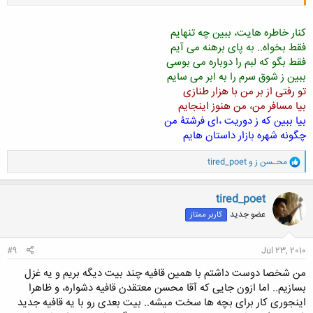
چگونه شهره و رسوای داستان هایم
یا
چگونه شهره بازار داستان هایم
کنار خاطره هایت، ببین چه تنهایم
فقط بخواه.. به پای برهنه می آیم
دیگه بی نقص بی نقص بود. اما به هر حال عالی بود ممنون.. بی چون و چرا
فقط بگو که لبم را دوباره می بوسی
وتغییر به انتهای شعر اضافه شد. اگه خودتون تمایل داشتید اصلاح کنید
.
ببین ز شوق سرم را به ابر می سایم
تو رفتی از بر من با هزار طنازی
دوستان این رو ادامه بدید:
بیا مسافر من، من هنوز اینجایم
بیا ببین که ز دوریت ،ای فرشتۀ من
کنار خاطره هایت، ببین چه تنهایم
فقط بخواه.. به پای برهنه می آیم
چگونه شهره بازار داستان هایم
فقط بگو که لبم را دوباره می بوسی
ببین ز شوق سرم را به ابر می سایم
و
محـسن ز
و
tired_poet
تو رفتی از بر من با هزار طنازی
ا
ک
بیا مسافر من، من هنوز اینجایم
ن
بیا ببین که ز دوریت ،ای فرشتۀ من
tired_poet
ش
چگونه بی کس و غمگین ، ملول و تنهایم
عضو جدید
کاربر ممتاز
ه
ا
:
#9
Jul 23, 2010
من شخصا دوست داشتم با همین قافیه چند بیت دیگه بریم و یه غزل
بسازیم.. اما ازون جایی که آقا محسن معتقدن قافیه دشواره، و ظاهرا
اینجوری کار برای بچه ها سخت میشه.. بیت بعدی رو با یه قافیه جدید