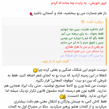
غرور خویش.. به پایت چه ساده له کردم
باز هم جسارت من رو ببخشید، شاد و آسمانی باشید
مارگارت گفت:
کنار خاطره هایت، ببین چه تنهایم
فقط بخواه.. به پای برهنه می آیم
فقط بگو که لبم را دوباره می بوسی
ببین ز شوق سرم را به ابر می سایم
تو رفتی از بر من با هزار طنازی
بیا مسافر من، من هنوز اینجایم
بیا ببین که ز دوریت ،ای فرشتۀ من
چگونه شهره بازار داستان هایم
کلیک کنید تا باز شود...
وگر ز آه فراقت چو تشنه لب هستم
به آن ضمیر نگاهت ز صبر سیر آیم
دوست خوبم این شکلک غمگین و بغض کرده چرا
اتفاقا در این زمینه آزادید که بیت رو به کجای شعر اضافه کنید، فقط به
شرطی که بین دو بیت "موقوف المعانی" قرار نگیره.
به اون دو بیت جدید نخورد
دوست من شما وزن رو کاملا صحیح نوشتید.. حتی یک ایراد هجایی هم
سعیمو کردم
ندارید.. قافیه تون هم درسته، البته مشمول قانون تکرار نزدیک میشه اما
ایرادی نداره.. واقعا احسنت.
فقط کاش کمی به چینش وازگان و انتقال معنی هم دقت بیشتری
میکردید و از کلمات هشو پرهیز میکردید. مثلا در مصراع اول به کلمات