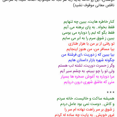
ناقض معانی موقوف نشید)
کنار خاطره هایت، ببین چه تنهایم
فقط بخواه.. به پای برهنه می آیم
فقط بگو که لبم را دوباره می بوسی
ببین ز شوق سرم را به ابر می سایم
تو رفتی از بر من با هزار طنازی
بیا مسافر من، من هنوز اینجایم
بیا ببین که ز دوریت ،ای فرشتۀ من
چگونه شهره بازار داستان هایم
وگر ز حسرت دوریت، تشنه لب هستم
ولی تو را چو ببینم، به چشم سیر آیم
مرا دوباره به آغوش صخره ها بسپار
منی که عاشق شهری درون دریایم
* * *
همیشه ساکت و خالیست، خانه سردم
و کاش.. دوست نمی بود عامل دردم
ز شوق بر سر راهت نهاده ام سر را
غرور خویش.. به پایت چه ساده له کردم