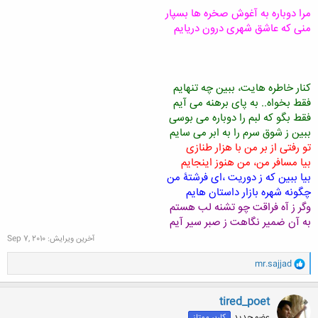
مرا دوباره به آغوش صخره ها بسپار
منی که عاشق شهری درون دریایم
کنار خاطره هایت، ببین چه تنهایم
فقط بخواه.. به پای برهنه می آیم
فقط بگو که لبم را دوباره می بوسی
ببین ز شوق سرم را به ابر می سایم
تو رفتی از بر من با هزار طنازی
بیا مسافر من، من هنوز اینجایم
بیا ببین که ز دوریت ،ای فرشتۀ من
چگونه شهره بازار داستان هایم
وگر ز آه فراقت چو تشنه لب هستم
به آن ضمیر نگاهت ز صبر سیر آیم
آخرین ویرایش:
Sep 7, 2010
و
mr.sajjad
ا
ک
ن
tired_poet
ش
عضو جدید
کاربر ممتاز