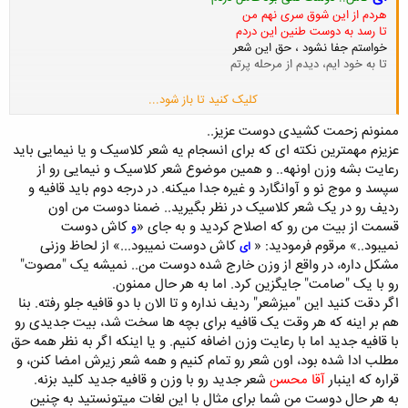
هردم از این شوق سری نهم من
تا رسد به دوست طنین اين دردم
خواستم جفا نشود ، حق اين شعر
تا به خود ايم، ديدم از مرحله پرتم
کلیک کنید تا باز شود...
البته با كسب اجازه از دوستان با كمي ويرايش
ممنونم زحمت کشیدی دوست عزیز..
عزیزم مهمترین نکته ای که برای انسجام یه شعر کلاسیک و یا نیمایی باید
رعایت بشه وزن اونهه.. و همین موضوع شعر کلاسیک و نیمایی رو از
سپسد و موج نو و آوانگارد و غیره جدا میکنه. در درجه دوم باید قافیه و
ردیف رو در یک شعر کلاسیک در نظر بگیرید.. ضمنا دوست من اون
قسمت از بیت من رو که اصلاح کردید و به جای «
کاش دوست
و
نمیبود..» مرقوم فرمودید: «
کاش دوست نمیبود...» از لحاظ وزنی
ای
مشکل داره، در واقع از وزن خارج شده دوست من.. نمیشه یک "مصوت"
رو با یک "صامت" جایگزین کرد. اما به هر حال ممنون.
اگر دقت کنید این "میزشعر" ردیف نداره و تا الان با دو قافیه جلو رفته. بنا
هم بر اینه که هر وقت یک قافیه برای بچه ها سخت شد، بیت جدیدی رو
با قافیه جدید اما با رعایت وزن اضافه کنیم. و یا اینکه اگر به نظر همه حق
مطلب ادا شده بود، اون شعر رو تمام کنیم و همه شعر زیرش امضا کنن، و
قراره که اینبار
آقا
محسن
شعر جدید رو با وزن و قافیه جدید کلید بزنه.
به هر حال دوست من شما برای مثال با این لغات میتونستید به چنین