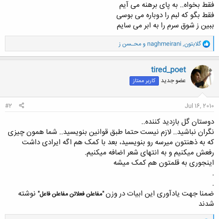
فقط بخواه.. به پای برهنه می آیم
فقط بگو که لبم را دوباره می بوسی
ببین ز شوق سرم را به ابر می سایم
و
گلابتون
,
naghmeirani
و
محـسن ز
ا
ک
ن
tired_poet
ش
عضو جدید
کاربر ممتاز
ه
ا
:
#2
Jul 16, 2010
دوستان گل بازدید کننده..
نگران نباشید.. لازم نیست حتما طبق قوانین بنویسید.. شما همون چیزی
که به ذهنتون میرسه رو بنویسید، بعد با کمک هم اگه ایرادی داشت
رفعش میکنیم و به انتهای شعر اضافه میکنیم.
اینجوری به قلمتون هم کمک میشه
.
.
ضمنا جهت یادآوری این ابیات در وزن
نوشته
"مفاعلن فعلاتن مفاعلن فاعل"
شدند