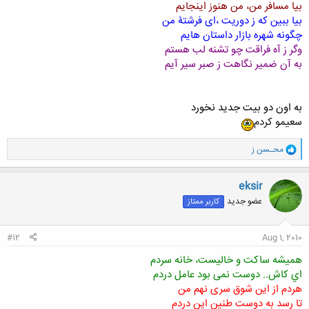
بیا مسافر من، من هنوز اینجایم
بیا ببین که ز دوریت ،ای فرشتۀ من
چگونه شهره بازار داستان هایم
وگر ز آه فراقت چو تشنه لب هستم
به آن ضمیر نگاهت ز صبر سیر آیم
به اون دو بیت جدید نخورد
سعیمو کردم
و
محـسن ز
ا
ک
ن
eksir
ش
عضو جدید
کاربر ممتاز
ه
ا
:
#12
Aug 1, 2010
همیشه ساکت و خالیست، خانه سردم
اي کاش.. دوست نمی بود عامل دردم
هردم از این شوق سری نهم من
تا رسد به دوست طنین اين دردم