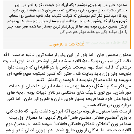
محمود جان من یه چیزی نوشتم دیگه ایراد شو خودت بگو به نظر من این
جستار میتونه محل خوبی برای دوستانی که به سرودن شعر علاقه دارن بشود
زود نا امید نشو فکر کنم دوستان که شرکت نکردند یکم قافیه سختی رو انتخاب
کردی و یا اینکه براشون هنوز جا نیفتاده این جستار خیلی از جستار ها رو دیدم
اولش همین جوری بوده بعد ها از پرطرفدار ترین جستار ها شده صبر همه چیز
را حل میکنه یکی دو هفته دیگر هم صبر کن
کنار خاطره هایت، ببین چه تنهایم
کلیک کنید تا باز شود...
فقط بخواه.. به پای برهنه می آیم
فقط بگو که لبم را دوباره می بوسی
ممنون محسن جان.. اما باور کن این یکی از ساده ترین قافیه هاست.. اگه
ببین ز شوق سرم را به ابر می سایم
دقت کنی میبینی نزدیک 50 قافیه میشه براش نوشت.. ضمنا توی استارت
ای که رفتی از برم با صد هزاران دلبری
نوشتم که قافیه اصلا مهم نیست.. هرکس با هر قافیه ای که دوست داره
غمزه ای کن که زشوق تا به لحد می آیم
بنویسه ولی وزن باید رعایت شه.. حتی اگه کسی نمیتونه هیچ قافیه ای
بنویسه یه تک مصراع بنویسه تا خودمون کاملش کنیم.
من فکر میکنم مشکل بچه ها وزنه.. متاسفانه ایرانی ها خیلی از ادبیات
دور شدن.. من توی تاپیک های مختلفی در تالار ادبیات بودم.. بچه های
اینجا مثل خود شما قریحه بسیار خوبی دارن و قلم روانی دارن.. اما کمی
درباره وزن بی علاقه هستن.
از بیت شما ممنون.. فرموده بودین اگه ایرادی داشت بگم. اگه دقت کنی
با وزن "مفاعلن فعلاتن مفاعلن فاعل" شروع کردیم. اما مصراع اول بیت
شما در وزن "فاعلاتن فاعلاتن فاعلاتن فاعلات" سروده شده.. در مصرع دوم
قافیه صحیحه اما به کلی از وزن خارج شده.. هم از وزن اصلی شعر، و هم