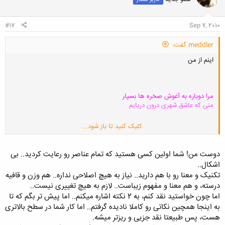
ه
ا
:
#17
Sep 7, 2010
meddler گفت:
اینم از من
مرا دوباره به آغوش صخره ها بسپار
منی که عاشق شهری درون دریایم
کلیک کنید تا باز شود...
کنار خاطره هایت، ببین چه تنهایم
فقط بخواه.. به پای برهنه می آیم
دوست من! شما اولین کسی هستید که تمام عناصر رو رعایت کردید.. بی
فقط بگو که لبم را دوباره می بوسی
اشکال..
ببین ز شوق سرم را به ابر می سایم
تکنیک و معنا رو با هم دارید.. نیاز به هیچ اصلاحی نداره.. هم وزن و قافیه
تو رفتی از بر من با هزار طنازی
درسته، و هم معنا و مفهوم زیباست.. لازم به هیچ تغییری نیست..
بیا مسافر من، من هنوز اینجایم
اما چون خواستید نقد کنم، به 2 نکته اشاره میکنم.. اما پیش تر بگم که تا
بیا ببین که ز دوریت ،ای فرشتۀ من
چگونه شهره بازار داستان هایم
به اینجا همچین نکاتی رو کاملا نادیده گرفتم.. اما کار شما در سطح بالاتری
وگر ز آه فراقت چو تشنه لب هستم
هست، پس طبیعتا نقد جزیی و ریزتر میشه.
به آن ضمیر نگاهت ز صبر سیر آیم