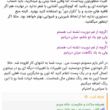
کلیت منظورتون پیداست، اما وقتی شما بیتی رو مینگارید، باید حساب
خواننده ای رو بکنید که کوچکترین آشنایی با شعر نداره. در نهایت هم اگر
قافیه های جدید و یا "تکرار دور" رو استفاده کنید بهتره.. البته منع
دستوری نداره، اما از لحاظ شیرینی و شیوایی بهتر خواهد بود. مثلا اگر
اینطور میگفتید:
اگرچه از غم دوریت تشنه لب هستم
ولی چو یاد تو باشم، میان دریایم
یا
اگرچه از غم دوریت تشنه لب هستم
ولی به یاد نگاهت میان دریایم
در آخر بازم ممنونم دوست من.. بیت شما به انتهای کار افزوده شد. حالا
اگر خودتون صلاح دونستید این تغییرات یا تغییرات دیگه ای رو در بیتتون
اعمال کنید و در یک پست اعلام کنید که اون رو جایگزین بیت فعلی کنیم.
ضمنا ازین به بعد رنگ بنفش مال شماست.. همیشه ابیات شما رو با این
رنگ اضافه میکنیم.
با سپاس و احترام
eksir گفت:
همیشه ساکت و خالیست، خانه سردم
ای
کاش.. دوست نمی بود عامل دردم