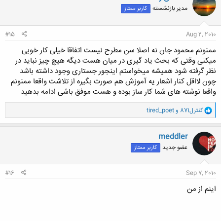
ش
مدیر بازنشسته
کاربر ممتاز
ه
ا
:
#15
Aug 2, 2010
ممنونم محمود جان نه اصلا سن مطرح نیست اتفاقا خیلی کار خوبی
میکنی وقتی که بحث یاد گیری در میان هست دیگه هیچ چیز نباید در
نظر گرفته شود همیشه میخواستم اینجور جستاری وجود داشته باشد
چون لااقل کنار اشعار یه آموزش هم صورت بگیره از تلاشت واقعا ممنونم
واقعا نوشته های شما کار ساز بوده و هست موفق باشی ادامه بدهید
و
کنترل871
و
tired_poet
ا
ک
ن
meddler
ش
عضو جدید
کاربر ممتاز
ه
ا
:
#16
Sep 7, 2010
اینم از من