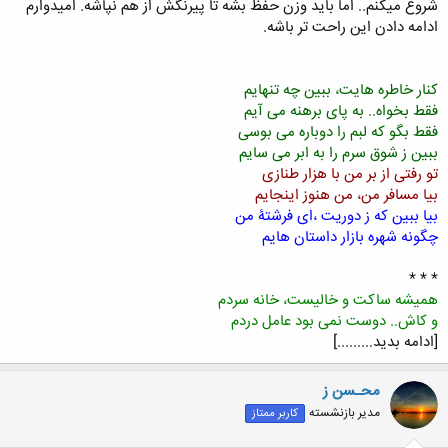
شروع میکنم.. اما باید وزن حفظ بشه تا پیرنگش از هم نپاشه. امیدوارم
ادامه دادن این راحت تر باشه.
کنار خاطره هایت، ببین چه تنهایم
فقط بخواه.. به پای برهنه می آیم
فقط بگو که لبم را دوباره می بوسی
ببین ز شوق سرم را به ابر می سایم
تو رفتی از بر من با هزار طنازی
بیا مسافر من، من هنوز اینجایم
بیا ببین که ز دوریت ،ای فرشتۀ من
چگونه شهره بازار داستان هایم
* * *
همیشه ساکت و خالیست، خانه سردم
و کاش.. دوست نمی بود عامل دردم
[ادامه بدید.........]
محـسن ز
مدیر بازنشسته
کاربر ممتاز