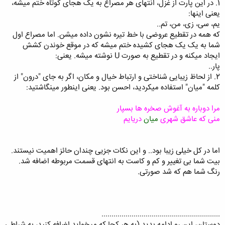
1. در این پارت از غزل، انتهای هر مصراع به یک هجای کوتاه ختم میشه،
یعنی اینها:
یم، سی، زی، من، تم..
که همه در تقطیع عروضی با خط تیره نشون داده میشن. اما مصراع اول
شما به یک یک هجای کشیده ختم میشه که در موقع خوندن کشش
ایجاد میکنه و در تقطیع به صورت U نوشته میشه. یعنی:
پار..
2. از لحاظ زیبایی شناختی و ارتباط خیال و مکان، اگر به جای "درون" از
کلمه "میان" استفاده میکردید، احسن بود. یعنی اینطور مینگاشتید:
مرا دوباره به آغوش صخره ها بسپار
منی که عاشق شهری
میان
دریایم
اما در کل خیلی زیبا بود.. و این نکات جزیی چندان حائز اهمیت نیستند.
بیت شما بی تغییر و کم و کاست به انتهای قسمت مربوطه اضافه شد.
رنگ شما هم که شد صورتی.
...........................................................
دوستان، این رو ادامه بدید (به هر کجا که میخواید اضافه کنید، به شراطی