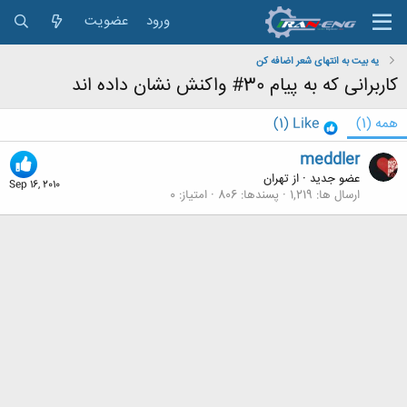
ورود
عضویت
یه بیت به انتهای شعر اضافه کن
کاربرانی که به پیام 30# واکنش نشان داده اند
همه
(1)
Like
(1)
meddler
عضو جدید
·
از
تهران
Sep 16, 2010
ارسال ها
1,219
پسندها
806
امتیاز
0