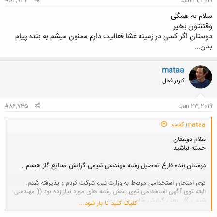
#84,744
Jan 21, 2019
سلام به همگی
وقتتتون بخیر
دوستان اگر کسی در زمینه غشا فعالیت دارم ممنون میشم به بنده پیام
بدن...
mataa
کاربر فعال
#84,745
Jan 23, 2019
mataa گفت:
سلام دوستان
خسته نباشید
دوستان بنده فارغ تحصیل رشته مهندسی شیمی گرایش صنایع گاز هستم .
توی امتحان استخدامی مربوط به وزارت نیرو شرکت کردم و پذیرفته شدم.
البته توی آگهی استخدامی توی بخش رشته های مورد نیاز زده بود (( مهندسی
شیمی )) . یعنی گرایش خاصی نزده بود .
کلیک کنید تا باز شود...