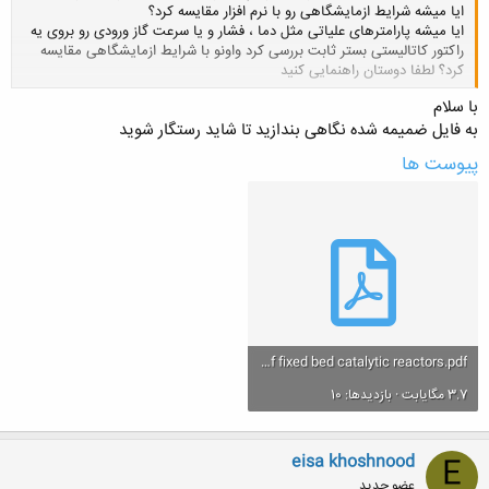
ایا میشه شرایط ازمایشگاهی رو با نرم افزار مقایسه کرد؟
ایا میشه پارامترهای علیاتی مثل دما ، فشار و یا سرعت گاز ورودی رو بروی یه
راکتور کاتالیستی بستر ثابت بررسی کرد واونو با شرایط ازمایشگاهی مقایسه
کرد؟ لطفا دوستان راهنمایی کنید
کلیک کنید تا باز شود...
با سلام
به فایل ضمیمه شده نگاهی بندازید تا شاید رستگار شوید
پیوست ها
Design of fixed bed catalytic reactors.pdf
3.7 مگایابت · بازدیدها: 10
eisa khoshnood
E
عضو جدید