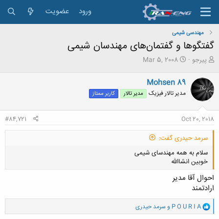
ورود
عضویت
مهندسی شیمی
گفتگوها و گفتمان‌های مهندسان شیمی
ش
ت
پیرجو
Mar 5, 2008
ر
ا
و
ر
Mohsen 89
ع
ی
مدیر تالار فیزیک
مدیر تالار
کاربر ممتاز
ک
خ
ن
ش
ن
ر
#84,721
Oct 20, 2018
د
و
ه
ع
سرمد حیدری گفت:
م
و
سلام به همه مهندسای شیمی
ض
خوبین انشاالله
و
ع
احوال آقا مدیر
ارادتمند
و
P O U R I A
و
سرمد حیدری
ا
کلیک کنید تا باز شود...