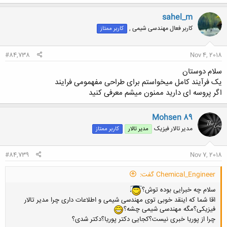
sahel_m
کاربر فعال مهندسی شیمی ,
کاربر ممتاز
#84,738
Nov 4, 2018
سلام دوستان
یک فرآیند کامل میخواستم برای طراحی مفهمومی فرایند
اگر پروسه ای دارید ممنون میشم معرفی کنید
Mohsen 89
مدیر تالار فیزیک
مدیر تالار
کاربر ممتاز
#84,739
Nov 7, 2018
Chemical_Engineer گفت:
سلام چه خبرایی بوده توش؟
اقا شما که اینقد خوبی توی مهندسی شیمی و اطلاعات داری چرا مدیر تالار
فیزیکی؟مگه مهندسی شیمی چشه؟
چرا از پوریا خبری نیست؟کجایی دکتر پوریا؟دکتر شدی؟