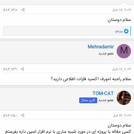
#84,748
Jun 17, 2019
سلام دوستان
و
پیرجو
ا
ک
ن
Mehradamir
M
ش
عضو جدید
ه
ا
:
#84,749
Jun 17, 2019
سلام راجبه امورف اکسید فلزات اطلاعی دارید؟
TOM-CAT
عضو جدید
کاربر ممتاز
#84,750
Jul 13, 2019
سلام دوستان
کسی مقاله یا پروژه ای در مورد شبیه ساری با نرم افزار اسپن داره بفرستع