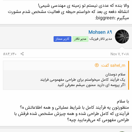
والا بنده که عددی نیستم تو زمینه ی مهندسی شیمی!
انشالله دفعه ی بعد که خواستم حیطه ی فعالیت مشخص شدم مشورت
کلیک کنید تا باز شود...
میگیرم :biggreen:
Mohsen 89
مدیر تالار فیزیک
مدیر تالار
کاربر ممتاز
#84,740
Nov 7, 2018
sahel_m گفت:
سلام دوستان
یک فرآیند کامل میخواستم برای طراحی مفهمومی فرایند
اگر پروسه ای دارید ممنون میشم معرفی کنید
با سلام
منظورتون یه فرآیند کامل با شرایط عملیاتی و همه اطلاعاتش ه؟
فرآیندی که کامل طراحی شده و همه چیزش مشخص شده فرقش با
کلیک کنید تا باز شود...
طراحی مفهومی که می‌فرمایید چیه؟