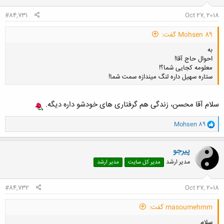
#84,731
Oct 27, 2018
Mohsen 89 گفت:
به
احوال حاج آقا!
معلومه کجایی شما؟!
ستاره سهیل داره لنگ میندازه سمت شما!
سلام آقا محسن، زندگی هم گرفتاری های خودشو داره دیگه.
کلیک کنید تا باز شود...
و
Mohsen 89
ا
ک
ن
پیرجو
ش
مدیر ارشد
مدیر کل سایت
مدیر ارشد
ه
ا
:
#84,732
Oct 27, 2018
masoumehmm گفت:
سلام