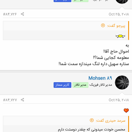
#84,726
Oct 25, 2018
پیرجو گفت:
به
احوال حاج آقا!
معلومه کجایی شما؟!
ستاره سهیل داره لنگ میندازه سمت شما!
Mohsen 89
مدیر تالار فیزیک
مدیر تالار
کاربر ممتاز
#84,727
Oct 25, 2018
سرمد حیدری گفت:
محسن خودت میدونی که چقدر دوستت دارم