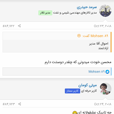
ک
ن
سرمد حیدری
ش
مدیر تالارهای مهندسی شیمی و نفت
مدیر تالار
ه
ا
:
#84,722
Oct 23, 2018
Mohsen 89 گفت:
احوال آقا مدیر
ارادتمند
محسن خودت میدونی که چقدر دوستت دارم
و
Mohsen 89
ا
کلیک کنید تا باز شود...
ک
ن
میتی کومان
ش
کاربر حرفه ای
کاربر ممتاز
ه
ا
:
#84,723
Oct 24, 2018
چه تاپیک عشقولانه ای