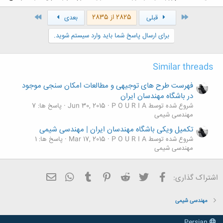
اول
آخر
2825 از 2835
قبلی
بعدی
برای ارسال پاسخ شما باید وارد سیستم شوید.
Similar threads
فهرست طرح های توجیهی و مطالعات امکان سنجی موجود
در باشگاه مهندسان ایران
شروع شده توسط P O U R I A
Jun 30, 2015
پاسخ ها: 7
مهندسی شیمی
تکمیل ویکی باشگاه مهندسان ایران | مهندسی شیمی
شروع شده توسط P O U R I A
Mar 17, 2015
پاسخ ها: 1
مهندسی شیمی
فیسبوک
تویتر
Reddit
Pinterest
Tumblr
ایمیل
WhatsApp
اشتراک گذاری:
مهندسی شیمی
Persian