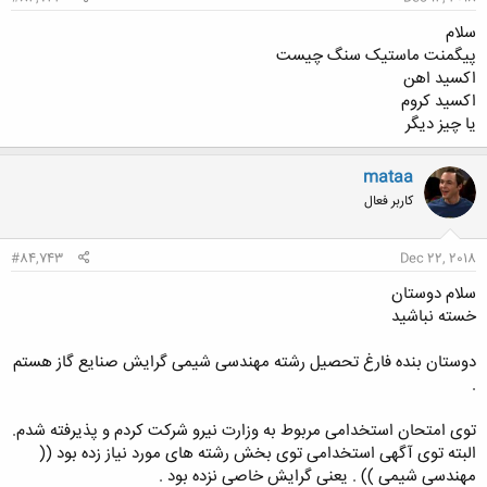
سلام
پیگمنت ماستیک سنگ چیست
اکسید اهن
اکسید کروم
یا چیز دیگر
mataa
کاربر فعال
#84,743
Dec 22, 2018
سلام دوستان
خسته نباشید
دوستان بنده فارغ تحصیل رشته مهندسی شیمی گرایش صنایع گاز هستم
.
توی امتحان استخدامی مربوط به وزارت نیرو شرکت کردم و پذیرفته شدم.
البته توی آگهی استخدامی توی بخش رشته های مورد نیاز زده بود ((
مهندسی شیمی )) . یعنی گرایش خاصی نزده بود .