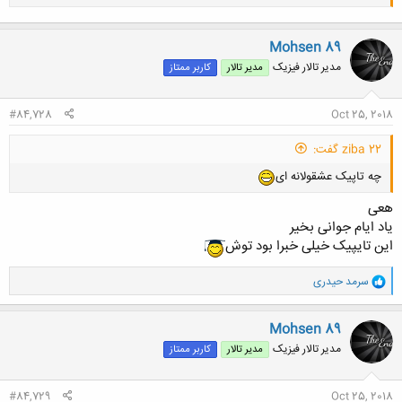
Mohsen 89
مدیر تالار فیزیک
مدیر تالار
کاربر ممتاز
کلیک کنید تا باز شود...
#84,728
Oct 25, 2018
ziba 22 گفت:
چه تاپیک عشقولانه ای
هعی
یاد ایام جوانی بخیر
این تایپیک خیلی خبرا بود توش
و
سرمد حیدری
ا
ک
ن
Mohsen 89
ش
مدیر تالار فیزیک
مدیر تالار
کاربر ممتاز
ه
ا
:
#84,729
Oct 25, 2018