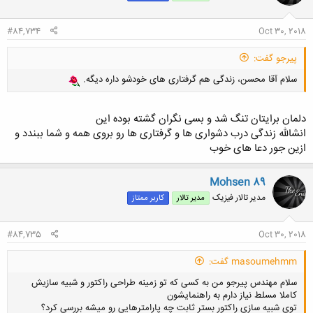
#84,734
Oct 30, 2018
پیرجو گفت:
سلام آقا محسن، زندگی هم گرفتاری های خودشو داره دیگه.
دلمان برایتان تنگ شد و بسی نگران گشته بوده این
انشالله زندگی درب دشواری ها و گرفتاری ها رو بروی همه و شما ببندد و
ازین جور دعا های خوب
Mohsen 89
مدیر تالار فیزیک
مدیر تالار
کاربر ممتاز
#84,735
Oct 30, 2018
masoumehmm گفت:
سلام مهندس پیرجو من به کسی که تو زمینه طراحی راکتور و شبیه سازیش
کاملا مسلط نیاز دارم به راهنمایشون
توی شبیه سازی راکتور بستر ثابت چه پارامترهایی رو میشه بررسی کرد؟