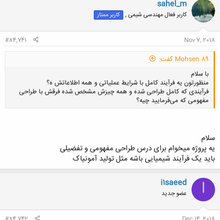
sahel_m
کاربر فعال مهندسی شیمی ,
کاربر ممتاز
#84,741
Nov 7, 2018
Mohsen 89 گفت:
با سلام
منظورتون یه فرآیند کامل با شرایط عملیاتی و همه اطلاعاتش ه؟
فرآیندی که کامل طراحی شده و همه چیزش مشخص شده فرقش با طراحی
مفهومی که می‌فرمایید چیه؟
سلام
کلیک کنید تا باز شود...
یه پروژه میخوام برای درس طراحی مفهومی و تفضیلی
باید یک فرآیند شیمیایی باشه مثل تولید آمونیاک
i1saeed
I
عضو جدید
#84,742
Dec 14, 2018