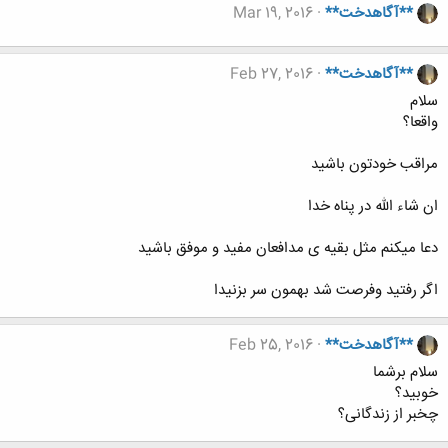
**آگاهدخت**
Mar 19, 2016
**آگاهدخت**
Feb 27, 2016
سلام
واقعا؟
مراقب خودتون باشید
ان شاء الله در پناه خدا
دعا میکنم مثل بقیه ی مدافعان مفید و موفق باشید
اگر رفتید وفرصت شد بهمون سر بزنیدا
**آگاهدخت**
Feb 25, 2016
سلام برشما
خوبید؟
چخبر از زندگانی؟