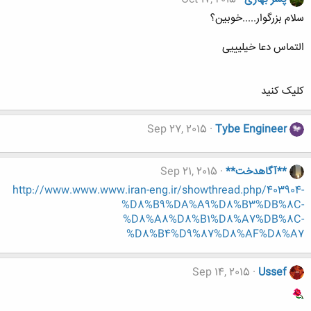
سلام بزرگوار.....خوبین؟
التماس دعا خیلیییی
کلیک کنید
Sep 27, 2015
Tybe Engineer
**آگاهدخت**
Sep 21, 2015
http://www.www.www.iran-eng.ir/showthread.php/403904-
%D8%B9%DA%A9%D8%B3%DB%8C-
%D8%A8%D8%B1%D8%A7%DB%8C-
%D8%B4%D9%87%D8%AF%D8%A7
Sep 14, 2015
Ussef