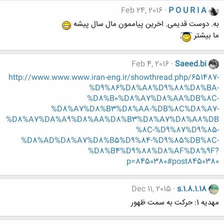
Feb 24, 2016
P O U R I A
به. دوست قدیمی. اخرین پیاممون مال سال پیشه
ما بیشتر
Feb 4, 2016
Saeed.bi
http://www.www.www.iran-eng.ir/showthread.php/651487-
%D9%86%D8%A8%D9%88%D8%BA-
%D8%B0%D8%A7%D8%AA%DB%8C-
%D8%A7%D8%B3%D8%AA-%DB%8C%D8%A7-
%D8%A7%DA%A9%D8%AA%D8%B3%D8%A7%D8%A8%DB
%8C-%D9%87%D9%85-
%D8%AD%D8%A7%D8%B5%D9%84-%D9%85%DB%8C-
%D8%B4%D9%88%D8%AF%D8%9F?
p=8450380#post8450380
Dec 11, 2015
s.1.8.1.18
مهدیه 1: حرکت به سمت ظهور