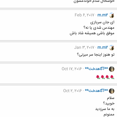
خوشحال شدم خوندمشون
Feb 6, 2017
m.m2
ای جان سربازی
مهندس شدی یا نه؟
موفق باشی همیشه شاد باش
Jan 3, 2017
m.m2
تو هنوز اینجا سر میزنی؟
**آگاهدخت**
Oct 17, 2016
**آگاهدخت**
Oct 2, 2016
سلام
خوبید؟
به ما سرزدید
ممنونم