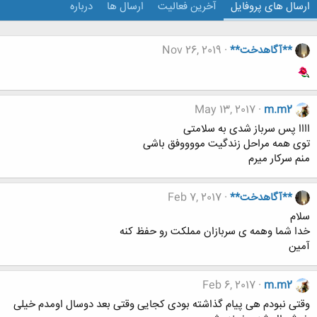
ارسال های پروفایل
آخرین فعالیت
ارسال ها
درباره
**آگاهدخت**
Nov 26, 2019
May 13, 2017
m.m2
اااا پس سرباز شدی به سلامتی
توی همه مراحل زندگیت مووووفق باشی
منم سرکار میرم
**آگاهدخت**
Feb 7, 2017
سلام
خدا شما وهمه ی سربازان مملکت رو حفظ کنه
آمین
Feb 6, 2017
m.m2
وقتی نبودم هی پیام گذاشته بودی کجایی وقتی بعد دوسال اومدم خیلی