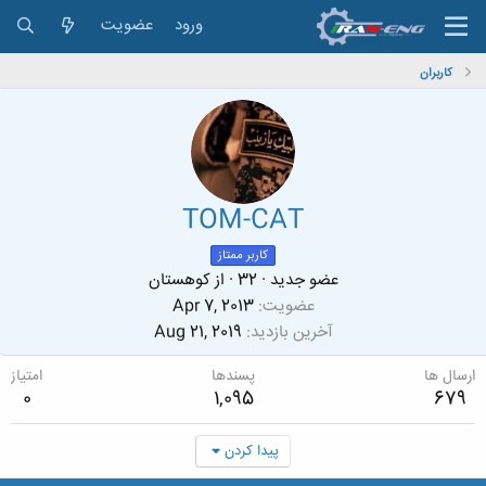
ورود
عضویت
کاربران
TOM-CAT
کاربر ممتاز
عضو جدید
·
32
·
از
کوهستان
عضویت
Apr 7, 2013
آخرین بازدید
Aug 21, 2019
ارسال ها
پسندها
امتیاز
0
1,095
679
پیدا کردن