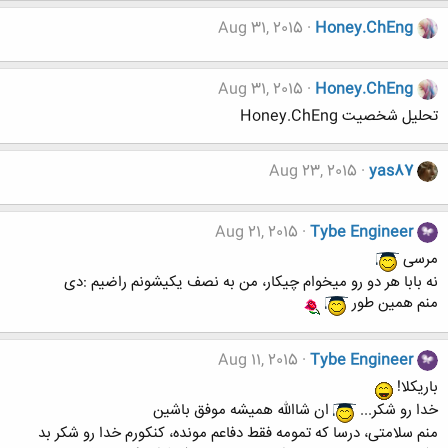
Aug 31, 2015
Honey.ChEng
Aug 31, 2015
Honey.ChEng
تحلیل شخصیت Honey.ChEng
Aug 23, 2015
yas87
Aug 21, 2015
Tybe Engineer
مرسی
نه بابا هر دو رو میخوام چیکار، من به نصف یکیشونم راضیم :دی
منم همین طور
Aug 11, 2015
Tybe Engineer
باریکلا!
خدا رو شکر...
ان شاالله همیشه موفق باشین
منم سلامتی، درسا که تمومه فقط دفاعم مونده، کنکورم خدا رو شکر بد