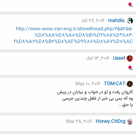
Jul 27, 2016
mahdis.
http://www.www.iran-eng.ir/showthread.php/655255-
%D8%AA%D8%A8%D8%B1%D9%8A%D9%83-
!
%D8%A7%D8%B2%D8%AF%D9%88%D8%A7%D8%AC
Jul 13, 2016
Ussef
May 10, 2016
TOM-CAT
کاروان رفت و تو در خواب و بیابان در پیش
وه که بس بی خبر از غلغل چندین جرسی
یا حق...
Mar 28, 2016
Honey.ChEng